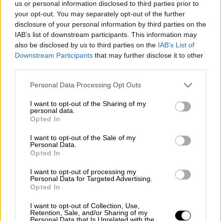
us or personal information disclosed to third parties prior to
συσχετίζονται και ισχύει η πληρωμή
your opt-out. You may separately opt-out of the further
ανεξάρτητα σε ποιον αριθμό έγινε.
disclosure of your personal information by third parties on the
IAB’s list of downstream participants. This information may
4. Ερώτηση: Πότε δεν οφείλονται τέλη;
also be disclosed by us to third parties on the
IAB’s List of
Downstream Participants
that may further disclose it to other
Απάντηση: Όταν το όχημα έχει τεθεί σε
third parties.
ακινησία, εκούσια ή ηλεκτρονική ή
Please note that this website/app uses one or more Google
Personal Data Processing Opt Outs
αναγκαστική, πριν την έναρξη του έτους το
services and may gather and store information including but
οποίο αφορούν.
not limited to your visit or usage behaviour. You may click to
I want to opt-out of the Sharing of my
personal data.
grant or deny consent to Google and its third-party tags to
Opted In
5. Ερώτηση: Ποιες επιπτώσεις υπάρχουν αν
use your data for below specified purposes in below Google
consent section.
δεν καταβληθούν εμπρόθεσμα τα τέλη
I want to opt-out of the Sale of my
Personal Data.
κυκλοφορίας;
Opted In
Απάντηση: Εκτός από τα ετήσια τέλη
I want to opt-out of processing my
Personal Data for Targeted Advertising.
κυκλοφορίας, επιβάλλεται και πρόστιμο:
Opted In
- ισόποσο των τελών, αν το όχημα είναι
I want to opt-out of Collection, Use,
Retention, Sale, and/or Sharing of my
δίκυκλο/τρίκυκλο Ι.Χ. ή επιβατικό Ι.Χ.
Personal Data that Is Unrelated with the