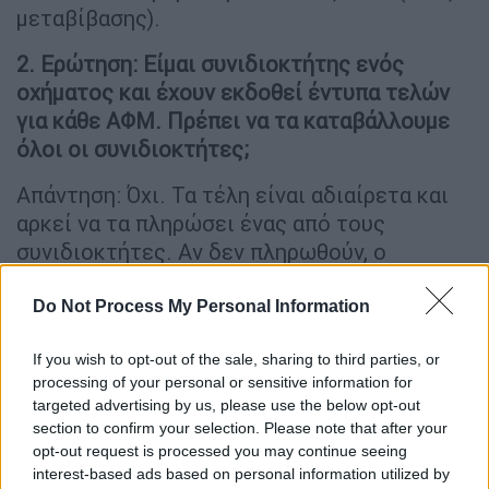
μεταβίβασης).
2. Ερώτηση: Είμαι συνιδιοκτήτης ενός
οχήματος και έχουν εκδοθεί έντυπα τελών
για κάθε ΑΦΜ. Πρέπει να τα καταβάλλουμε
όλοι οι συνιδιοκτήτες;
Απάντηση: Όχι. Τα τέλη είναι αδιαίρετα και
αρκεί να τα πληρώσει ένας από τους
συνιδιοκτήτες. Αν δεν πληρωθούν, ο
καθένας είναι συνυπόχρεος για ολόκληρο το
ποσό.
Do Not Process My Personal Information
3. Ερώτηση: Έχει αλλάξει ο αριθμός
If you wish to opt-out of the sale, sharing to third parties, or
κυκλοφορίας και έχω πληρώσει τα τέλη πριν
processing of your personal or sensitive information for
targeted advertising by us, please use the below opt-out
την αλλαγή. Οφείλω τέλη και στο νέο
section to confirm your selection. Please note that after your
αριθμό;
opt-out request is processed you may continue seeing
interest-based ads based on personal information utilized by
Απάντηση: Όχι, γιατί οι δύο αριθμοί