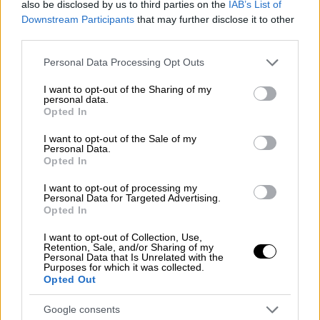
also be disclosed by us to third parties on the
IAB’s List of
κωδικούς πρόσβασης.
Downstream Participants
that may further disclose it to other
third parties.
9. Σε ποιες ενέργειες πρέπει να προβεί ο
φορολογούμενος εάν δεν εμφανίζεται η
Please note that this website/app uses one or more Google
Personal Data Processing Opt Outs
services and may gather and store information including but
ασφαλισμένη κατοικία στην πλατφόρμα;
not limited to your visit or usage behaviour. You may click to
I want to opt-out of the Sharing of my
personal data.
grant or deny consent to Google and its third-party tags to
Ο φορολογούμενος θα πρέπει να
Opted In
use your data for below specified purposes in below Google
επιβεβαιώσει ότι έχει προηγουμένως
consent section.
I want to opt-out of the Sale of my
αναγραφεί η ασφαλισμένη κατοικία στη
Personal Data.
Opted In
δήλωση στοιχείων ακινήτων του (Ε9), καθώς
αποτελεί απαραίτητη προϋπόθεση για τη
I want to opt-out of processing my
Personal Data for Targeted Advertising.
χορήγηση μείωσης του ΕΝΦΙΑ.
Opted In
10. Ο ασφαλισμένος είναι ο μόνος που έχει
I want to opt-out of Collection, Use,
Retention, Sale, and/or Sharing of my
δικαίωμα επί της ασφαλισμένης κατοικίας.
Personal Data that Is Unrelated with the
Ποια βήματα πρέπει να ακολουθήσει;
Purposes for which it was collected.
Opted Out
Ο ασφαλισμένος (λήπτης ασφάλισης) θα
Google consents
πρέπει να συσχετίσει κάθε ΑΤΑΚ ακινήτου