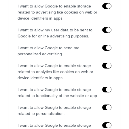
του με το αντίστοιχο ασφαλιστήριο
I want to allow Google to enable storage
related to advertising like cookies on web or
συμβόλαιο, ως εξής:
device identifiers in apps.
Εισέρχεται στην ψηφιακή πύλη myAADE και
I want to allow my user data to be sent to
ακολουθεί τη διαδρομή: Εφαρμογές /
Google for online advertising purposes.
Δημοφιλείς Εφαρμογές / myPROPERTY /
Μείωση ΕΝΦΙΑ ασφαλισμένων κατοικιών.
I want to allow Google to send me
personalized advertising.
Επιλέγει «Δημιουργία νέας αίτησης /
I want to allow Google to enable storage
Προβολή αιτήσεων» και στη συνέχεια την
related to analytics like cookies on web or
καρτέλα «Οι κατοικίες μου», όπου
device identifiers in apps.
εμφανίζονται ανά ΑΤΑΚ οι κατοικίες, όπως
I want to allow Google to enable storage
αυτές αναγράφονται στη δήλωση στοιχείων
related to functionality of the website or app.
ακινήτων (Ε9). Στη γραμμή που αντιστοιχεί
σε κάθε ΑΤΑΚ στη στήλη ασφαλιστήρια
I want to allow Google to enable storage
συμβόλαια» επιλέγει το εικονίδιο.
related to personalization.
Στην οθόνη που ανοίγει, με το σύμβολο +
I want to allow Google to enable storage