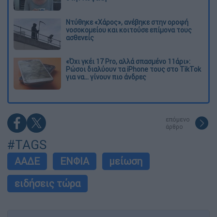
Ντύθηκε «Χάρος», ανέβηκε στην οροφή
νοσοκομείου και κοιτούσε επίμονα τους
ασθενείς
«Όχι γκέι 17 Pro, αλλά σπασμένο 11άρι»:
Ρώσοι διαλύουν τα iPhone τους στο TikTok
για να... γίνουν πιο άνδρες
επόμενο
άρθρο
#TAGS
ΑΑΔΕ
ΕΝΦΙΑ
μείωση
ειδήσεις τώρα