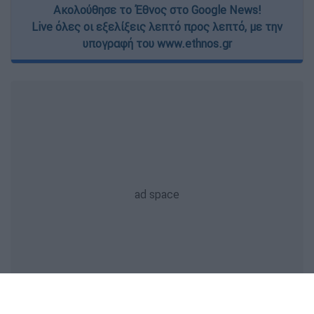
Ακολούθησε το Έθνος στο Google News!
Live όλες οι εξελίξεις λεπτό προς λεπτό, με την
υπογραφή του www.ethnos.gr