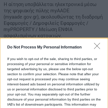
Η αίτηση υποβάλλεται ηλεκτρονικά μέσω
της ψηφιακής πύλης myAADE
(myaade.gov.gr), ακολουθώντας τη διαδρομή
Εφαρμογές / Δημοφιλείς Εφαρμογές /
myPROPERTY / Μείωση ΕΝΦΙΑ
ασφαλισμένων κατοικιών.
8. Με ποιους κωδικούς εισέρχεται ο
Do Not Process My Personal Information
φορολογούμενος στην πλατφόρμα για να
υποβάλει αίτηση χορήγησης μείωσης ΕΝΦΙΑ
If you wish to opt-out of the sale, sharing to third parties, or
ασφαλισμένων κατοικιών;
processing of your personal or sensitive information for
targeted advertising by us, please use the below opt-out
Η είσοδος των φυσικών προσώπων στην
section to confirm your selection. Please note that after your
opt-out request is processed you may continue seeing
ψηφιακή πύλη πραγματοποιείται με τους
interest-based ads based on personal information utilized by
προσωπικούς κωδικούς TAXISnet. Αν ο
us or personal information disclosed to third parties prior to
λήπτης ασφάλισης είναι νομικό πρόσωπο,
your opt-out. You may separately opt-out of the further
στην πλατφόρμα εισέρχεται ο νόμιμος
disclosure of your personal information by third parties on the
IAB’s list of downstream participants. This information may
εκπρόσωπος με τους προσωπικούς του