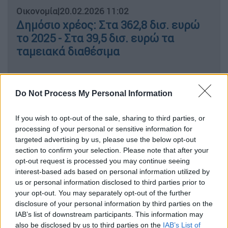
Οικονομία
|
20.02.2026 11:02
Δημόσιο χρέος: Στα 362,8 δισ. ευρώ
το 2025 - Στα 39,5 δισ. ευρώ τα
ταμειακά διαθέσιμα
Do Not Process My Personal Information
Αναλυτικά, σύμφωνα με την ΕΡΤ, άτομο
εμφανιζόταν ως εκπρόσωπος ευαίσθητης
If you wish to opt-out of the sale, sharing to third parties, or
πληθυσμιακής ομάδας δικαιούχων
processing of your personal or sensitive information for
επιδομάτων του
ΟΠΕΚΑ
. Πήγαινε τακτικά
targeted advertising by us, please use the below opt-out
section to confirm your selection. Please note that after your
στα γραφεία του Οργανισμού. Στα χέρια του
opt-out request is processed you may continue seeing
φάκελοι με αιτήσεις αλλά και δώρα σύμφωνα
interest-based ads based on personal information utilized by
με το πόρισμα της Εθνικής Αρχής
us or personal information disclosed to third parties prior to
Διαφάνειας. «Η προσέλευση του παραπάνω
your opt-out. You may separately opt-out of the further
disclosure of your personal information by third parties on the
προσώπου λάμβανε χώρα τουλάχιστον δύο
IAB’s list of downstream participants. This information may
φορές το μήνα για χρονικό διάστημα πέραν
also be disclosed by us to third parties on the
IAB’s List of