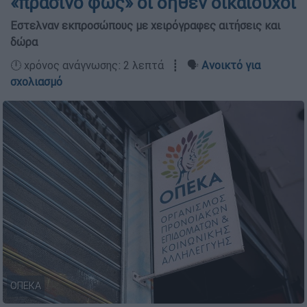
«πράσινο φως» οι δήθεν δικαιούχοι
Εστελναν εκπροσώπους με χειρόγραφες αιτήσεις και
δώρα
🕛 χρόνος ανάγνωσης: 2 λεπτά ┋ 🗣️
Ανοικτό για
σχολιασμό
ΟΠΕΚΑ