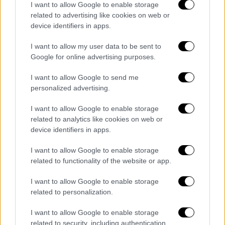
να αποδεικνύουν τα έτη νόμιμης και μόνιμης
I want to allow Google to enable storage
related to advertising like cookies on web or
διαμονής στην Ελλάδα, ούτε τα
device identifiers in apps.
εισοδηματικά και περιουσιακά κριτήρια.
I want to allow my user data to be sent to
Δικαιούχος έλαβε το επίδομα 10 μήνες πριν
Google for online advertising purposes.
συμπληρώσει τα 67 του
, αλλά και 1 μήνα πριν
υποβάλει τη σχετική αίτηση. Αίτηση άλλου
I want to allow Google to send me
personalized advertising.
δικαιούχου,
εγκρίθηκε και τα δικαιολογητικά
του, αποδείκνυαν μόνιμη διαμονή στη χώρα
I want to allow Google to enable storage
για μόλις 9 χρόνια.
related to analytics like cookies on web or
device identifiers in apps.
Οι
δεκάδες φάκελοι
που χειρίστηκαν οι
εμπλεκόμενοι μπαίνουν και πάλι στο
I want to allow Google to enable storage
related to functionality of the website or app.
μικροσκόπιο των ελέγχων, ώστε να γίνουν οι
καταλογισμοί και να ακολουθηθεί η
I want to allow Google to enable storage
προβλεπόμενη διαδικασία επιστροφής
related to personalization.
ποσών.
I want to allow Google to enable storage
related to security, including authentication