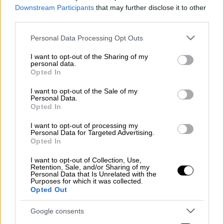
των πέντε ετών, προσκομίζοντας
Downstream Participants
that may further disclose it to other
χειρόγραφες αιτήσεις ή συμπληρωματικά
third parties.
δικαιολογητικά, τις περισσότερες φορές
Please note that this website/app uses one or more Google
Personal Data Processing Opt Outs
χωρίς εξουσιοδοτήσεις. Συχνά δε έφερνε
services and may gather and store information including but
λουλούδια, γλυκά ή χαλιά», εξηγεί το
not limited to your visit or usage behaviour. You may click to
I want to opt-out of the Sharing of my
personal data.
grant or deny consent to Google and its third-party tags to
Πόρισμα Εθνικής Αρχής Διαφάνειας.
Opted In
use your data for below specified purposes in below Google
consent section.
Ως νομικός υπάλληλος του
υπουργείου
I want to opt-out of the Sale of my
Personal Data.
Εξωτερικών
συστηνόταν άλλο άτομο
Opted In
ομογενής, ο οποίος φέρεται ότι
I want to opt-out of processing my
επισκεπτόταν το γραφείο εμπλεκόμενης
Personal Data for Targeted Advertising.
υπαλλήλου.
Opted In
I want to opt-out of Collection, Use,
Παρακάμπτοντας τα
κριτήρια χορήγησης
οι
Retention, Sale, and/or Sharing of my
Personal Data that Is Unrelated with the
δήθεν δικαιούχοι δια των εκπροσώπων
Purposes for which it was collected.
τους, έπαιρναν πράσινο φως για καταβολή
Opted Out
του επιδόματος ανασφάλιστων υπερηλίκων
Google consents
πριν συμπληρώσουν το ηλικιακό όριο, χωρίς