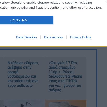
o allow Google to enable storage related to security, including
cation functionality and fraud prevention, and other user protection.
CONFIRM
καταχώρηση
Data Deletion
Data Access
Privacy Policy
Ντύθηκε «Χάρος»,
«Όχι γκέι 17 Pro,
ανέβηκε στην
αλλά σπασμένο
οροφή
11άρι»: Ρώσοι
νοσοκομείου και
διαλύουν τα iPhone
κοιτούσε επίμονα
τους στο TikTok
τους ασθενείς
για να... γίνουν πιο
άνδρες