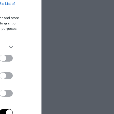
B’s List of
er and store
to grant or
ed purposes