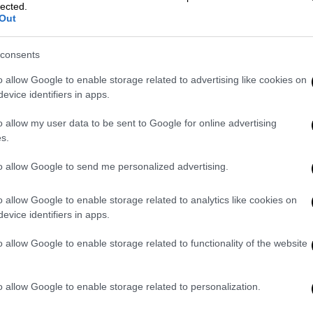
lected.
t Up
του OPEN
, η σύγκρουση αναμένεται να
Out
υξη και τις διεθνείς οικονομικές
consents
 η άνοδος του πετρελαίου
o allow Google to enable storage related to advertising like cookies on
evice identifiers in apps.
της τιμής
του αργού πετρελαίου
, το οποίο η
o allow my user data to be sent to Google for online advertising
κτα ολόκληρη την αλυσίδα της αγοράς
s.
της πρώτης ύλης επιβαρύνει τα
διυλιστήρια
,
ιούχους
και τελικά τον
καταναλωτή
.
to allow Google to send me personalized advertising.
o allow Google to enable storage related to analytics like cookies on
evice identifiers in apps.
o allow Google to enable storage related to functionality of the website
. Το ΕΘΝΟΣ θα παρεμβαίνει και τα προσβλητικά σχόλια θα
o allow Google to enable storage related to personalization.