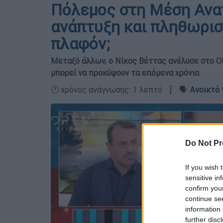
Πόλεμος στη Μέση Ανατ
ανάπτυξη και πληθωρισ
πλαφόν;
Μεταξύ άλλων, ο Νίκος Βέττας ανέλυσε στο OP
μπορεί να προκύψουν τα επόμενα χρόνια
🕛 χρόνος ανάγνωσης: 1 λεπτό ┋ 🗣️
Ανοικτό 
Do Not Pr
If you wish 
sensitive in
confirm you
continue se
information 
further disc