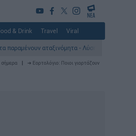
ood & Drink
Travel
Viral
αμένουν αταξινόμητα - Λύση αναζητά το υπουργε
 σήμερα
|
➔ Εορτολόγιο: Ποιοι γιορτάζουν