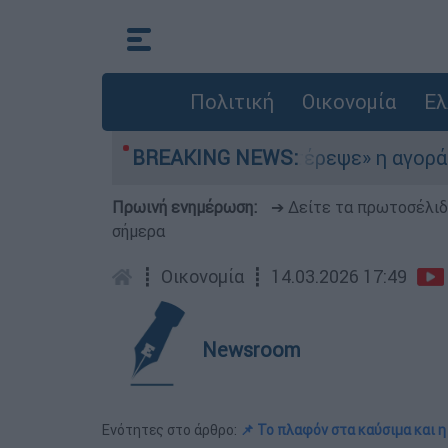
Πολιτική
Οικονομία
Ελ
μια στο Αιγαίο
BREAKING NEWS:
«Στέρεψε» η αγορά από π
Πρωινή ενημέρωση:
➔ Δείτε τα πρωτοσέλι
σήμερα
┋
Οικονομία
┋
14.03.2026 17:49
Newsroom
Ενότητες στο άρθρο:
📌 Το πλαφόν στα καύσιμα και 