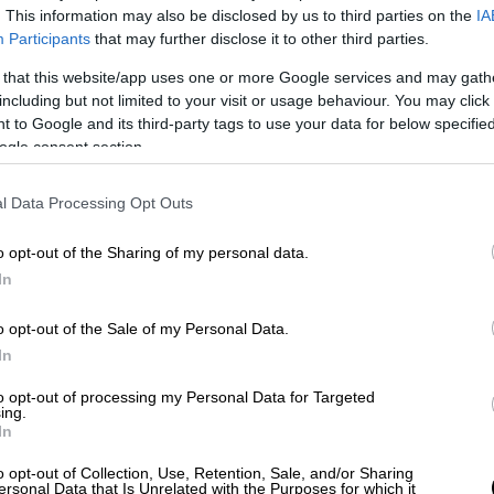
. This information may also be disclosed by us to third parties on the
IA
Participants
that may further disclose it to other third parties.
 that this website/app uses one or more Google services and may gath
including but not limited to your visit or usage behaviour. You may click 
 to Google and its third-party tags to use your data for below specifi
ogle consent section.
l Data Processing Opt Outs
o opt-out of the Sharing of my personal data.
In
o opt-out of the Sale of my Personal Data.
 το ΕΘΝΟΣ στη Google
In
ες ευκαιρίες για την ελληνική οικονομία
to opt-out of processing my Personal Data for Targeted
ing.
ολή
, που πυροδότησε
η επίθεση των ΗΠΑ
In
ες. Όπως ανέφερε ο καθηγητής του
o opt-out of Collection, Use, Retention, Sale, and/or Sharing
αι γενικός διευθυντής του ΙΟΒΕ,
Νίκος
ersonal Data that Is Unrelated with the Purposes for which it