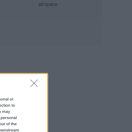
sonal or
ection to
ou may
 personal
out of the
 downstream