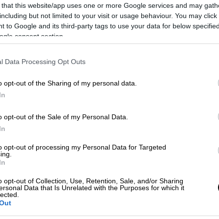
 that this website/app uses one or more Google services and may gath
including but not limited to your visit or usage behaviour. You may click 
 to Google and its third-party tags to use your data for below specifi
ogle consent section.
l Data Processing Opt Outs
o opt-out of the Sharing of my personal data.
In
 το ΕΘΝΟΣ στη Google
o opt-out of the Sale of my Personal Data.
 επόμενες ώρες αναμένεται να αναρτηθούν
In
αθαριστικά
του
ΕΝΦΙΑ
για το
2026
,
to opt-out of processing my Personal Data for Targeted
ρωση περίπου 7,3 εκατομμυρίων ιδιοκτητών
ing.
In
ρολογικές τους υποχρεώσεις. Ο συνολικός
ι στα 2,3 δισ. ευρώ και θα εξοφληθεί σε
o opt-out of Collection, Use, Retention, Sale, and/or Sharing
ersonal Data that Is Unrelated with the Purposes for which it
lected.
Out
θεί έως τα τέλη Μαρτίου
, ενώ η τελευταία