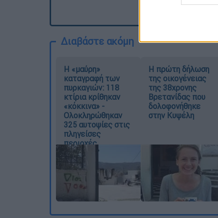
Διαβάστε ακόμη
Η «μαύρη»
Η πρώτη δήλωση
καταγραφή των
της οικογένειας
πυρκαγιών: 118
της 38χρονης
κτίρια κρίθηκαν
Βρετανίδας που
«κόκκινα» -
δολοφονήθηκε
Ολοκληρώθηκαν
στην Κυψέλη
325 αυτοψίες στις
πληγείσες
περιοχές