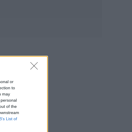
sonal or
ection to
ou may
 personal
out of the
 downstream
B’s List of