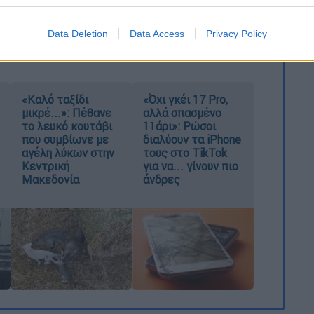
καταχώρηση
Data Deletion
Data Access
Privacy Policy
«Καλό ταξίδι
«Όχι γκέι 17 Pro,
μικρέ...»: Πέθανε
αλλά σπασμένο
το λευκό κουτάβι
11άρι»: Ρώσοι
που συμβίωνε με
διαλύουν τα iPhone
αγέλη λύκων στην
τους στο TikTok
Κεντρική
για να... γίνουν πιο
Μακεδονία
άνδρες