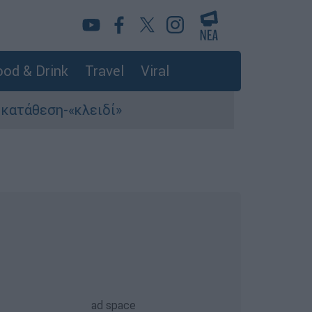
od & Drink
Travel
Viral
ση-«κλειδί»