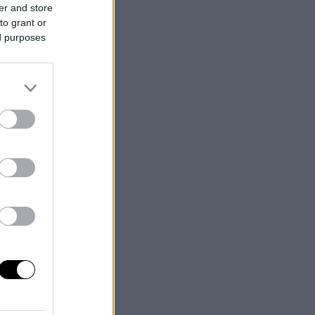
er and store
to grant or
ed purposes