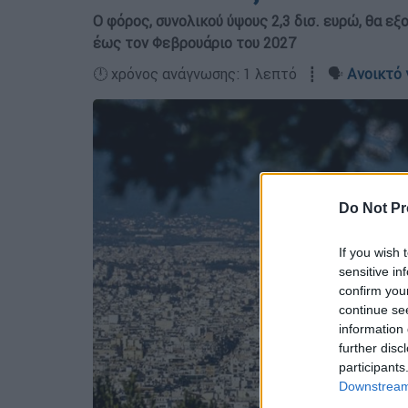
Ο φόρος, συνολικού ύψους 2,3 δισ. ευρώ, θα εξ
έως τον Φεβρουάριο του 2027
🕛 χρόνος ανάγνωσης: 1 λεπτό ┋ 🗣️
Ανοικτό 
Do Not Pr
If you wish 
sensitive in
confirm you
continue se
information 
further disc
participants
Downstream 