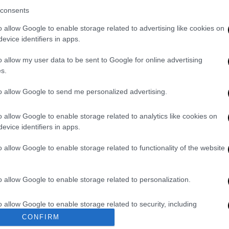
ιο του 2027. Αν και παρέχεται η
consents
προβλέπεται καμία έκπτωση για όσους
o allow Google to enable storage related to advertising like cookies on
 ποσό άμεσα. Για όσους επιθυμούν
evice identifiers in apps.
άρχει η δυνατότητα υπαγωγής στην πάγια
, που
προβλέπει έως και 24 έντοκες δόσεις.
o allow my user data to be sent to Google for online advertising
s.
to allow Google to send me personalized advertising.
o allow Google to enable storage related to analytics like cookies on
. Το ΕΘΝΟΣ θα παρεμβαίνει και τα προσβλητικά σχόλια θα
evice identifiers in apps.
o allow Google to enable storage related to functionality of the website
o allow Google to enable storage related to personalization.
o allow Google to enable storage related to security, including
cation functionality and fraud prevention, and other user protection.
CONFIRM