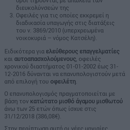
όροι τηρούνται, με απώλεια των
διευκολύνσεών της
Οφειλές για τις οποίες εκκρεμεί η
διαδικασία υπαγωγής στις διατάξεις
του ν. 3869/2010 (υπερχρεωμένα
νοικοκυριά – νόμος Κατσέλη).
Ειδικότερα για
ελεύθερους επαγγελματίες
και
αυτοαπασχολούμενους
, οφειλές
χρονικού διαστήματος 01-01-2002 έως 31-
12-2016 δύνανται να επανυπολογιστούν μετά
από επιλογή του
οφειλέτη
.
Ο επανυπολογισμός πραγματοποιείται με
βάση τον
κατώτατο μισθό άγαμου μισθωτού
άνω των 25 ετών όπως ίσχυε στις
31/12/2018 (386,08€).
Στην περίπτωση αυτή οι νέες μηνιαίες