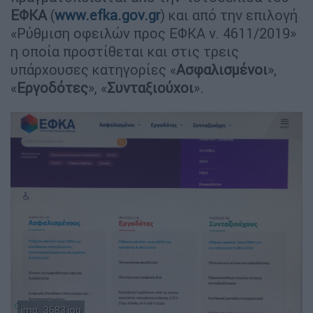
ΕΦΚΑ
(
www.efka.gov.gr
) και από την επιλογή
«Ρύθμιση οφειλών προς ΕΦΚΑ ν. 4611/2019»
η οποία προστίθεται και στις τρεις
υπάρχουσες κατηγορίες «
Ασφαλισμένοι
»,
«
Εργοδότες
», «
Συνταξιούχοι
».
img_3683.jpg