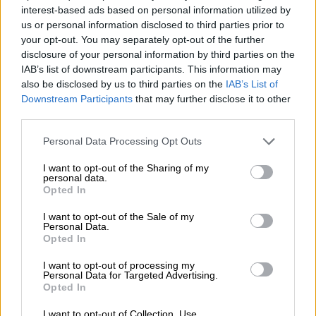
interest-based ads based on personal information utilized by
us or personal information disclosed to third parties prior to
your opt-out. You may separately opt-out of the further
disclosure of your personal information by third parties on the
IAB’s list of downstream participants. This information may
Στη συνέχεια εμφανίζονται στοιχεία
also be disclosed by us to third parties on the
IAB’s List of
ταυτότητας του οφειλέτη τα οποία
Downstream Participants
that may further disclose it to other
ανασύρονται από το Μητρώο του
ΕΦΚΑ
. Τα
third parties.
στοιχεία αυτά δεν μεταβάλλονται. Σε
Please note that this website/app uses one or more Google
Personal Data Processing Opt Outs
περίπτωση που έχουν μεταβληθεί, ο
services and may gather and store information including but
ασφαλισμένος θα πρέπει να απευθύνεται
not limited to your visit or usage behaviour. You may click to
I want to opt-out of the Sharing of my
personal data.
στις αρμόδιες Τοπικές Υπηρεσίες του
ΕΦΚΑ
grant or deny consent to Google and its third-party tags to
Opted In
use your data for below specified purposes in below Google
ή του Ε
Τ
ΕΑΕΠ. Εμφανίζονται επίσης τα
consent section.
στοιχεία επικοινωνίας – η διεύθυνση, το
I want to opt-out of the Sale of my
Personal Data.
τηλέφωνο και το email του ασφαλισμένου ή
Opted In
εργοδότη ή συνταξιούχου. Η συμπλήρωση
I want to opt-out of processing my
των πεδίων είναι υποχρεωτική.
Personal Data for Targeted Advertising.
Opted In
I want to opt-out of Collection, Use,