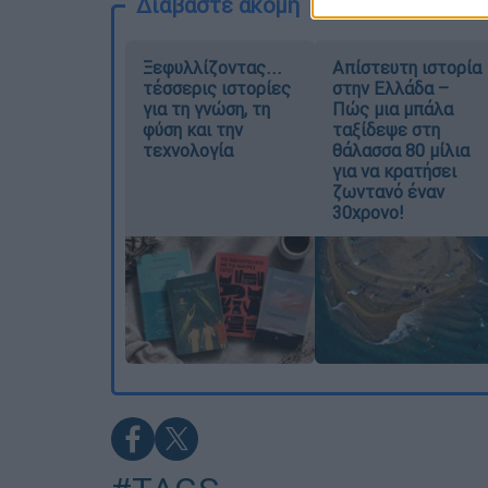
Διαβάστε ακόμη
Ξεφυλλίζοντας...
Απίστευτη ιστορία
τέσσερις ιστορίες
στην Ελλάδα –
για τη γνώση, τη
Πώς μια μπάλα
φύση και την
ταξίδεψε στη
τεχνολογία
θάλασσα 80 μίλια
για να κρατήσει
ζωντανό έναν
30χρονο!