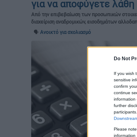
για να αποφύγετε λάθη
Από την επιβεβαίωση των προσωπικών στοιχείω
διαχείριση αναδρομικών, εισοδημάτων αλλοδ
🗣️
Ανοικτό για σχολιασμό
Do Not Pr
If you wish 
sensitive in
confirm you
continue se
information 
further disc
participants
Downstream 
Please note
information 