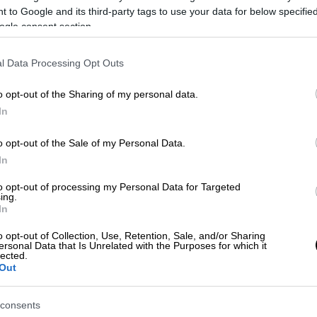
 to Google and its third-party tags to use your data for below specifi
ogle consent section.
l Data Processing Opt Outs
o opt-out of the Sharing of my personal data.
In
o opt-out of the Sale of my Personal Data.
In
 το ΕΘΝΟΣ στη Google
to opt-out of processing my Personal Data for Targeted
ing.
λογικής δήλωσης
αποτελεί κάθε χρόνο μια
In
, εξαιρέσεις και
τεχνικές
λεπτομέρειες
, οι
o opt-out of Collection, Use, Retention, Sale, and/or Sharing
στους φορολογούμενους.
ersonal Data that Is Unrelated with the Purposes for which it
lected.
Out
ν στοιχείων και την
ορθή δήλωση
της
δρομικών, εισοδημάτων αλλοδαπής,
consents
κών δαπανών, η σωστή κατανόηση των