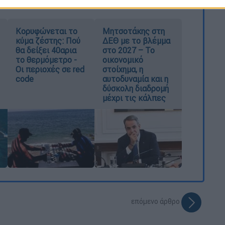
Κορυφώνεται το
Μητσοτάκης στη
κύμα ζέστης: Πού
ΔΕΘ με το βλέμμα
θα δείξει 40αρια
στο 2027 – Το
το θερμόμετρο -
οικονομικό
Οι περιοχές σε red
στοίχημα, η
code
αυτοδυναμία και η
δύσκολη διαδρομή
μέχρι τις κάλπες
επόμενο άρθρο