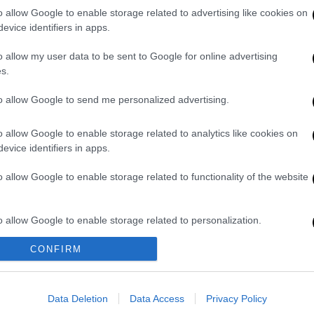
ευχθούν λάθη, καθυστερήσεις ή άσκοπες
o allow Google to enable storage related to advertising like cookies on
evice identifiers in apps.
r
o allow my user data to be sent to Google for online advertising
s.
to allow Google to send me personalized advertising.
. Το ΕΘΝΟΣ θα παρεμβαίνει και τα προσβλητικά σχόλια θα
o allow Google to enable storage related to analytics like cookies on
evice identifiers in apps.
o allow Google to enable storage related to functionality of the website
o allow Google to enable storage related to personalization.
CONFIRM
o allow Google to enable storage related to security, including
καταχώρηση
cation functionality and fraud prevention, and other user protection.
Data Deletion
Data Access
Privacy Policy