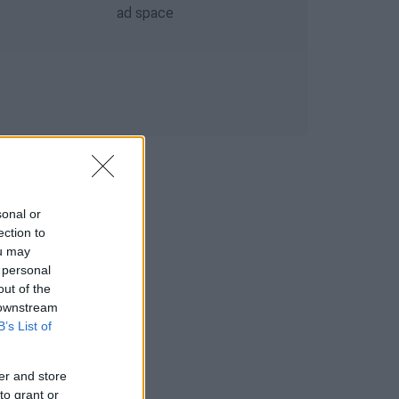
sonal or
ection to
ou may
 personal
out of the
 downstream
B’s List of
er and store
to grant or