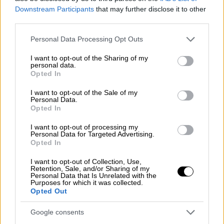
Υπάρχει η δυνατότητα εφάπαξ πληρωμής του
Downstream Participants
that may further disclose it to other
ΕΝΦΙΑ 2026, ωστόσο δεν προβλέπεται
third parties.
κάποια έκπτωση. Ακολουθούν όλοι οι
Please note that this website/app uses one or more Google
Personal Data Processing Opt Outs
τρόποι πληρωμής του εκκαθαριστικού:
services and may gather and store information including but
not limited to your visit or usage behaviour. You may click to
I want to opt-out of the Sharing of my
personal data.
IRIS, χρεωστική ή πιστωτική κάρτα μέσω:
grant or deny consent to Google and its third-party tags to
Opted In
use your data for below specified purposes in below Google
Είσοδος στην ψηφιακή πύλη myAADE
consent section.
I want to opt-out of the Sale of my
Personal Data.
(myaade.gov.gr)
Opted In
Κλικ στο «Ο Λογαριασμός μου (Οφειλές,
Πληρωμές & Επιστροφές)»
I want to opt-out of processing my
Personal Data for Targeted Advertising.
Είσοδος με κωδικούς Taxisnet
Opted In
Κλικ στην επιλογή «Οφειλές εκτός
I want to opt-out of Collection, Use,
Ρύθμισης και Πληρωμή».
Retention, Sale, and/or Sharing of my
Personal Data that Is Unrelated with the
Purposes for which it was collected.
Προσοχή! Στην εφαρμογή myAADEapp για
Opted Out
κινητά τηλέφωνα, η διαδρομή για την
πληρωμή του εκκαθαριστικού ΕΝΦΙΑ 2026
Google consents