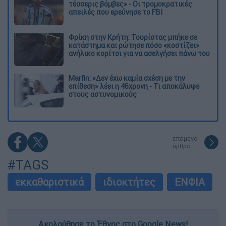
τέσσερις βόμβες» - Οι τρομοκρατικές
απειλές που ερεύνησε το FBI
Φρίκη στην Κρήτη: Τουρίστας μπήκε σε
κατάστημα και ρώτησε πόσο «κοστίζει»
ανήλικο κορίτσι για να ασελγήσει πάνω του
Marfin: «Δεν έχω καμία σχέση με την
επίθεση» λέει η 46χρονη - Τι αποκάλυψε
στους αστυνομικούς
επόμενο
άρθρο
#TAGS
εκκαθαριστικά
ιδιοκτήτες
ΕΝΦΙΑ
Ακολούθησε το Έθνος στο Google News!