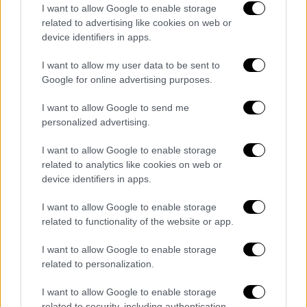
έχει ως εξής: Ο Λογαριασμός μου (Οφειλές,
I want to allow Google to enable storage
Πληρωμές, Επιστροφές) - Οφειλές,
related to advertising like cookies on web or
Πληρωμές - Πληρωμή μη ρυθμισμένων
device identifiers in apps.
οφειλών.
I want to allow my user data to be sent to
Google for online advertising purposes.
Web banking
I want to allow Google to send me
Εκτυπώνω το εκκαθαριστικό ΕΝΦΙΑ
personalized advertising.
2026.
Χρησιμοποιώ την «Ταυτότητα Οφειλής»,
I want to allow Google to enable storage
που αναγράφεται στο εκκαθαριστικό
related to analytics like cookies on web or
device identifiers in apps.
ΕΝΦΙΑ για να κάνω την πληρωμή στο
web banking.
I want to allow Google to enable storage
related to functionality of the website or app.
Οι 3 κατηγορίες που δικαιούνται
έκπτωση στον ΕΝΦΙΑ 2026
I want to allow Google to enable storage
related to personalization.
Η έκπτωση στον ΕΝΦΙΑ 2026 που μπορεί να
I want to allow Google to enable storage
εξασφαλίσει ένας ιδιοκτήτης ακινήτου είναι
related to security, including authentication