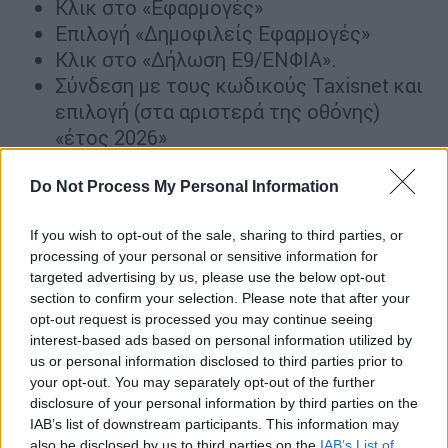
Κλικ στο «Εφαρμογές»
Επιλογή «Δημοφιλείς Εφαρμογές»
Κλικ στο «Δήλωση Ε9/ΕΝΦΙΑ».
Σύνδεση με τους κωδικούς Taxisnet και
επιλογή (στα αριστερά της οθόνης)
«έτος 2026»
Για εκτύπωση, κλικ στο κάτω μέρος του
Do Not Process My Personal Information
μενού στην επιλογή: «Εκτύπωση
εκκαθαριστικού τελευταίας εκκαθάρισης για
If you wish to opt-out of the sale, sharing to third parties, or
το έτος 2026 (σε αρχείο.pdf)».
processing of your personal or sensitive information for
targeted advertising by us, please use the below opt-out
Προσοχή! Στην εφαρμογή myAADEapp για
section to confirm your selection. Please note that after your
opt-out request is processed you may continue seeing
κινητά τηλέφωνα, κλικ στην ενότητα
interest-based ads based on personal information utilized by
myWallet, όπου υπάρχει διαθέσιμη η επιλογή
us or personal information disclosed to third parties prior to
για λήψη του εκκαθαριστικού ΕΝΦΙΑ 2026.
your opt-out. You may separately opt-out of the further
disclosure of your personal information by third parties on the
Πώς πληρώνω
IAB’s list of downstream participants. This information may
also be disclosed by us to third parties on the
IAB’s List of