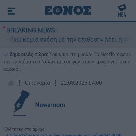
BREAKING NEWS:
έχω καμία σχέση με την επίθεση» λέει η 46χρονη
δημοφιλές τώρα:
Σου καίει το μυαλό: Το Netflix έφερε
την ταινιάρα του Νόλαν που οι φαν έχουν κρυφό νο1 στην
καρδιά...
┋
Οικονομία
┋
22.03.2026 04:00
Newsroom
Ενότητες στο άρθρο:
📌 Πώς βλέπω και εκτυπώνω το εκκαθαριστικό ΕΝΦΙΑ 2026