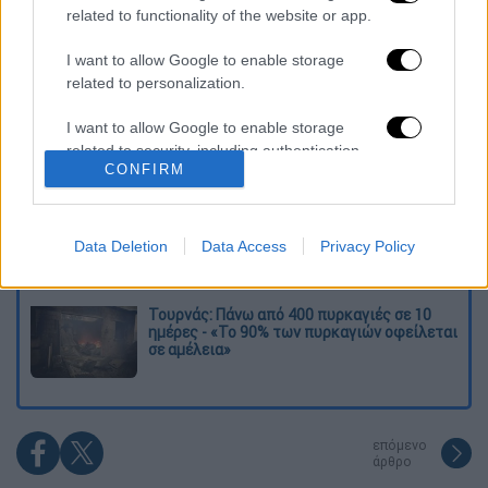
Διαβάστε ακόμη
related to functionality of the website or app.
O στρατηγός ήταν σχιζοφρενής, εμμονικός,
I want to allow Google to enable storage
πλησίαζε τα 75 όταν τον αντάμωσε η δόξα –
Εκείνος που άλλαξε την πορεία της
related to personalization.
Ιστορίας!
I want to allow Google to enable storage
Ελισάβετ Κωνσταντινίδου στο ethnos.gr:
related to security, including authentication
«Κάθε πόλεμος είναι ένας εμφύλιος, όλοι
CONFIRM
είμαστε αδέλφια»
functionality and fraud prevention, and other
user protection.
Στον εισαγγελέα ο ιδιοκτήτης του beach
bar για τον θάνατο του 4χρονου στην Πάρο -
Data Deletion
Data Access
Privacy Policy
Στο «μικροσκόπιο» ο ρόλος του
ναυαγοσώστη
Τουρνάς: Πάνω από 400 πυρκαγιές σε 10
ημέρες - «Το 90% των πυρκαγιών οφείλεται
σε αμέλεια»
επόμενο
άρθρο