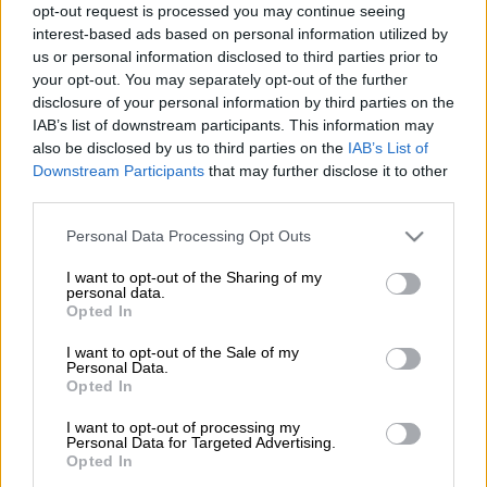
opt-out request is processed you may continue seeing
interest-based ads based on personal information utilized by
Προσθέστε το ΕΘΝΟΣ στη Google
us or personal information disclosed to third parties prior to
your opt-out. You may separately opt-out of the further
Παρότι η
Τεχεράνη
διέψευσε τον ισχυρισμό
disclosure of your personal information by third parties on the
του αρκούσε μόνο μία κουβέντα του
IAB’s list of downstream participants. This information may
also be disclosed by us to third parties on the
IAB’s List of
Ντόναλντ Τραμπ
ότι γίνονται συνομιλίες με
Downstream Participants
that may further disclose it to other
το
Ιράν
ώστε να βρεθεί λύση και να
third parties.
τερματιστεί ο πόλεμος, για να υποχωρήσουν
Please note that this website/app uses one or more Google
κατά 10% και πλέον οι τιμές του
Personal Data Processing Opt Outs
services and may gather and store information including but
πετρελαίου
.
not limited to your visit or usage behaviour. You may click to
I want to opt-out of the Sharing of my
personal data.
grant or deny consent to Google and its third-party tags to
Ωστόσο, αυτή η μείωση αποδείχθηκε
Opted In
use your data for below specified purposes in below Google
προσωρινή καθώς το πετρέλαιο ανεβαίνει
consent section.
I want to opt-out of the Sale of my
ξανά.
Personal Data.
Opted In
Η τιμή του βαρελιού του West Texas
I want to opt-out of processing my
Intermediate (WTI) αυξανόταν κατά 4,11%,
Personal Data for Targeted Advertising.
Opted In
στα 91,75 δολάρια
, λίγο μετά τις 04.00 το