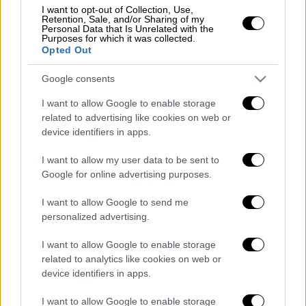
πρωί ώρα Ελλάδας, ενώ
αυτή του brent
I want to opt-out of Collection, Use,
Retention, Sale, and/or Sharing of my
Βόρειας Θάλασσας, σημείωνε άνοδο της
Personal Data that Is Unrelated with the
Purposes for which it was collected.
τάξης του 3,89%, στα 103,83 δολάρια
.
Opted Out
Google consents
Τα σχολιά σας δημοσιεύονται άμεσα με δική σας ευθύνη. Το
I want to allow Google to enable storage
ΕΘΝΟΣ θα παρεμβαίνει και τα προσβλητικά σχόλια θα
related to advertising like cookies on web or
διαγράφονται
device identifiers in apps.
I want to allow my user data to be sent to
Google for online advertising purposes.
I want to allow Google to send me
personalized advertising.
I want to allow Google to enable storage
related to analytics like cookies on web or
καταχώρηση
device identifiers in apps.
I want to allow Google to enable storage