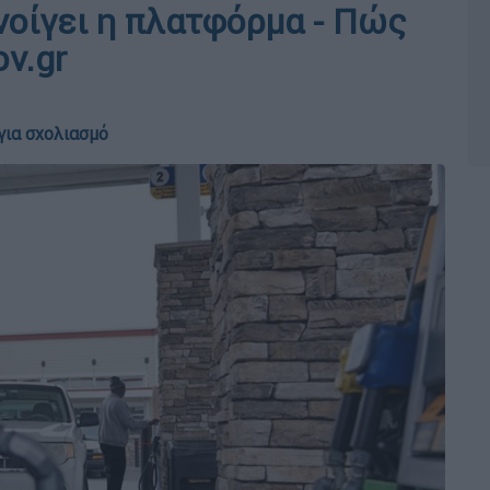
νοίγει η πλατφόρμα - Πώς
ov.gr
για σχολιασμό