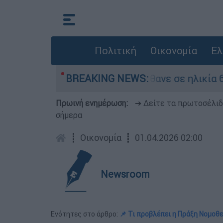
Πολιτική
Οικονομία
Ελ
 red code
BREAKING NEWS:
Πέθανε σε ηλικία 69 ετών ο πρ
Πρωινή ενημέρωση:
➔ Δείτε τα πρωτοσέλι
σήμερα
┋
Οικονομία
┋
01.04.2026 02:00
Newsroom
Ενότητες στο άρθρο:
📌 Τι προβλέπει η Πράξη Νομοθ