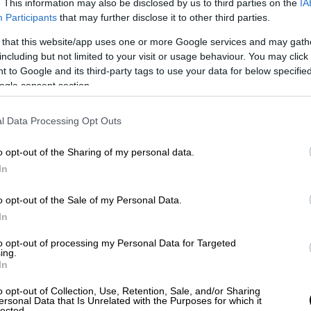
των ταξί
-εφόσον υποστηρίζουν ανέπαφες
. This information may also be disclosed by us to third parties on the
IA
Participants
that may further disclose it to other third parties.
 αποκλείεται όμως) στην ΠΝΠ αν γίνεται
 POS έκδοσης εισιτηρίων ή κάρτας
 that this website/app uses one or more Google services and may gath
including but not limited to your visit or usage behaviour. You may click 
 οργανισμών μαζικής μεταφοράς (όπως πχ
 to Google and its third-party tags to use your data for below specifi
δηρόδρομο κλπ).
ogle consent section.
θετικού Περιεχομένου
l Data Processing Opt Outs
οποδήλατο μπορεί να δηλωθεί από ένα μόνο
έτει επί του οχήματος και της
o opt-out of the Sharing of my personal data.
λήρη κυριότητα ή συγκυριότητα ή είναι
In
ηματοδοτικής μίσθωσης (leasing).
o opt-out of the Sale of my Personal Data.
δηλώνει μόνο ένα όχημα ή μοτοσυκλέτα -
In
ρισσότερα οχήματα σε ένα νοικοκυριό
ότε επιδοτείται ένα και μόνο όχημα του
to opt-out of processing my Personal Data for Targeted
ing.
In
οσυκλέτα - μοτοποδήλατο να είναι σε
o opt-out of Collection, Use, Retention, Sale, and/or Sharing
νο και να μην οφείλονται γι’ αυτό τέλη
ersonal Data that Is Unrelated with the Purposes for which it
lected.