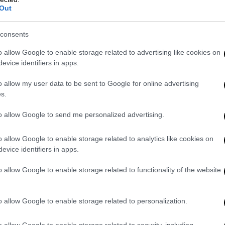
Out
ν οι δικαιούχοι με βάση τα εισοδηματικά
consents
35.000 για τον έγγαμο
συν
5.000 ευρώ για
ση:
o allow Google to enable storage related to advertising like cookies on
evice identifiers in apps.
o allow my user data to be sent to Google for online advertising
ια
s.
ι επιβεβαιώσουν ότι πληρούντις
to allow Google to send me personalized advertising.
o allow Google to enable storage related to analytics like cookies on
ορολογικός κάτοικος Ελλάδας με δηλωθέν
evice identifiers in apps.
 έτους 2024 (δήλωση που υποβλήθηκε το
o allow Google to enable storage related to functionality of the website
ΠΝΠ.
ιδιοκτήτης (ή συνιδιοκτήτης) οχήματος ή
o allow Google to enable storage related to personalization.
 ασφαλισμένο και δεν οφείλονται γι’ αυτό
o allow Google to enable storage related to security, including