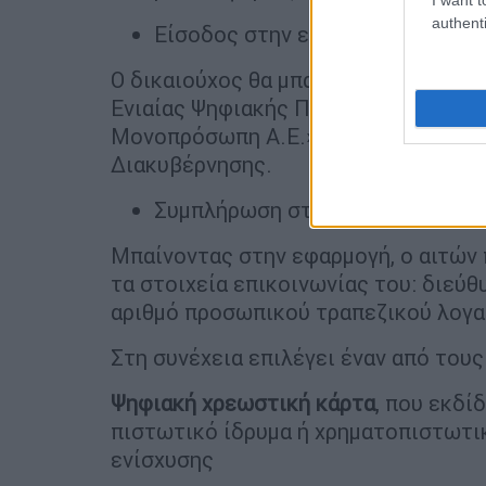
authenti
Είσοδος στην εφαρμογή του
gov.
Ο δικαιούχος θα μπαίνει με τους κωδ
Ενιαίας Ψηφιακής Πύλης (gov.gr) πο
Μονοπρόσωπη Α.Ε.» (ΚτΠ), εποπτευό
Διακυβέρνησης.
Συμπλήρωση στοιχείων και επιλ
Μπαίνοντας στην εφαρμογή, ο αιτών 
τα στοιχεία επικοινωνίας του: διεύθ
αριθμό προσωπικού τραπεζικού λογα
Στη συνέχεια επιλέγει έναν από του
Ψηφιακή χρεωστική κάρτα
, που εκδί
πιστωτικό ίδρυμα ή χρηματοπιστωτι
ενίσχυσης