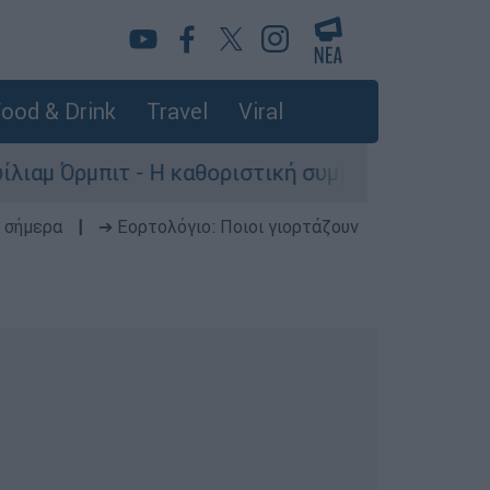
ood & Drink
Travel
Viral
- Η καθοριστική συμβολή του στο «Ray of Light
 σήμερα
|
➔ Εορτολόγιο: Ποιοι γιορτάζουν