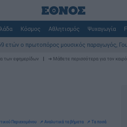
λάδα
Κόσμος
Αθλητισμός
Ψυχαγωγία
F
ωτοπόρος μουσικός παραγωγός, Γουίλιαμ Όρμπιτ 
δα των εφημερίδων
|
➔ Μάθετε περισσότερα για τον καιρό
ετικού Περιεχομένου
📌 Αναλυτικά τα βήματα
📌 Τα ποσά