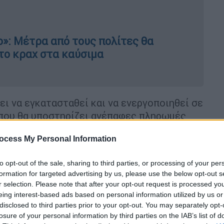
»: Μέτρα από τους πολίτες θα
 το κραχ στα καύσιμα
ι να εγκατασταθεί και να ενεργοποιηθεί σε
που θα υποστηρίζει ανέπαφες πληρωμές
λογαριασμό της επιλογής του
ocess My Personal Information
Ν είναι μικρότερο κατά 10 ή 5 ευρώ
, μπορεί
για κάθε χρήση και όχι απαραίτητα για
to opt-out of the sale, sharing to third parties, or processing of your per
formation for targeted advertising by us, please use the below opt-out s
r selection. Please note that after your opt-out request is processed y
ηφιακή κάρτα προβλέπονται περιορισμοί:
eing interest-based ads based on personal information utilized by us or
ατήρια
, αλλά και στα
Μέσα Μαζικής
disclosed to third parties prior to your opt-out. You may separately opt-
 μηχανήματα εισιτηρίων που δέχονται
losure of your personal information by third parties on the IAB’s list of