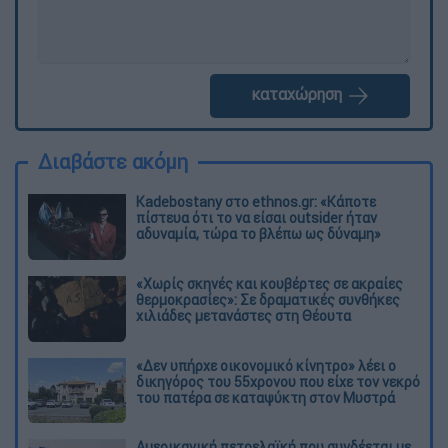
καταχώρηση
Διαβάστε ακόμη
Kadebostany στο ethnos.gr: «Κάποτε
πίστευα ότι το να είσαι outsider ήταν
αδυναμία, τώρα το βλέπω ως δύναμη»
«Χωρίς σκηνές και κουβέρτες σε ακραίες
θερμοκρασίες»: Σε δραματικές συνθήκες
χιλιάδες μετανάστες στη Θέουτα
«Δεν υπήρχε οικονομικό κίνητρο» λέει ο
δικηγόρος του 55χρονου που είχε τον νεκρό
του πατέρα σε καταψύκτη στον Μυστρά
Αμερικανική πετρελαϊκή που συνδέεται με