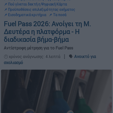
📌 Πού γίνεται δεκτή η Ψηφιακή Κάρτα
📌 Προϋποθέσεις επιλεξιμότητας οχήματος
📌 Εισοδηματικά κριτήρια
📌 Τα ποσά
Fuel Pass 2026: Ανοίγει τη Μ.
Δευτέρα η πλατφόρμα - Η
διαδικασία βήμα-βήμα
Αντίστροφη μέτρηση για το Fuel Pass
🕛 χρόνος ανάγνωσης: 4 λεπτά ┋ 🗣️
Ανοικτό για
σχολιασμό