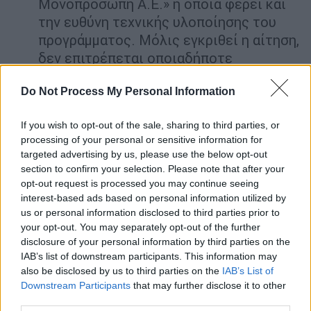
Μονοπρόσωπη Α.Ε.» η οποία φέρει και
την ευθύνη τεχνικής υλοποίησης του
προγράμματος. Μόλις εγκριθεί η αίτηση,
δεν επιτρέπεται οποιαδήποτε
τροποποίησή της.
Do Not Process My Personal Information
Πώς ενεργοποιείται η Ψηφιακή Κάρτα
If you wish to opt-out of the sale, sharing to third parties, or
Μετά την έγκριση της αίτησης, η ΚτΠ Μ.Α.Ε.
processing of your personal or sensitive information for
διαβιβάζει εγκριτική απόφαση στο
targeted advertising by us, please use the below opt-out
section to confirm your selection. Please note that after your
συνεργαζόμενο πιστωτικό ίδρυμα, το οποίο,
opt-out request is processed you may continue seeing
στη συνέχεια αποστέλλει στον δικαιούχο:
interest-based ads based on personal information utilized by
us or personal information disclosed to third parties prior to
Γραπτό μήνυμα (SMS) στο δηλωθέν
your opt-out. You may separately opt-out of the further
κινητό τηλέφωνο με οδηγίες
disclosure of your personal information by third parties on the
Μήνυμα ηλεκτρονικού ταχυδρομείου (e-
IAB’s list of downstream participants. This information may
mail) με ενσωματωμένο σύνδεσμο
also be disclosed by us to third parties on the
IAB’s List of
Downstream Participants
that may further disclose it to other
ενεργοποίησης
third parties.