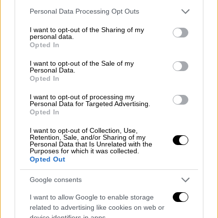
Εφόσον εγκριθεί η αίτηση, δεν δύναται να
Please note that this website/app uses one or more Google
Personal Data Processing Opt Outs
τροποποιηθεί. Για την εξυπηρέτηση των
services and may gather and store information including but
not limited to your visit or usage behaviour. You may click to
I want to opt-out of the Sharing of my
χρηστών του πληροφοριακού συστήματος,
personal data.
grant or deny consent to Google and its third-party tags to
διατίθεται εγχειρίδιο χρήσης της
Opted In
use your data for below specified purposes in below Google
ηλεκτρονικής εφαρμογής καθώς και
consent section.
I want to opt-out of the Sale of my
υπηρεσία εξυπηρέτησης των χρηστών (help
Personal Data.
Opted In
desk) για την αναφορά και επίλυση
προβλημάτων και την παροχή οδηγιών.
I want to opt-out of processing my
Personal Data for Targeted Advertising.
Opted In
Πού γίνεται δεκτή η Ψηφιακή Κάρτα
I want to opt-out of Collection, Use,
Το ποσό της ψηφιακής χρεωστικής κάρτας
Retention, Sale, and/or Sharing of my
Personal Data that Is Unrelated with the
χρησιμοποιείται αποκλειστικά στις
Purposes for which it was collected.
Opted Out
ακόλουθες κατηγορίες εμπόρων (Merchant
Category Codes — MCC), όπως αυτές
Google consents
ορίζονται ρητά στην κοινή υπουργική
I want to allow Google to enable storage
απόφασης:
related to advertising like cookies on web or
device identifiers in apps.