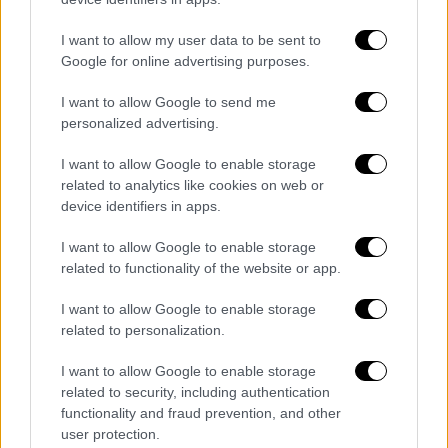
Πρατήρια υγρών καυσίμων και
αυτόματοι πωλητές καυσίμων (MCC
I want to allow my user data to be sent to
5541, 5542, 5983)
Google for online advertising purposes.
Μέσα Μαζικής Μεταφοράς: λεωφορεία,
I want to allow Google to send me
αστικές-προαστιακές συγκοινωνίες,
personalized advertising.
πλοία-φέρι (MCC 4111, 4131, 4011)
Σιδηροδρομικές μεταφορές επιβατών
I want to allow Google to enable storage
(MCC 4112)
related to analytics like cookies on web or
device identifiers in apps.
Ταξί (MCC 4121)
I want to allow Google to enable storage
Ρητώς απαγορεύεται η ανάληψη μετρητών, η
related to functionality of the website or app.
μεταφορά του ποσού σε τρίτο πρόσωπο και
κάθε άλλη χρήση εκτός των ανωτέρω. Η
I want to allow Google to enable storage
κάρτα λειτουργεί αποκλειστικά μέσω
related to personalization.
ανέπαφων συναλλαγών (Web/Virtual POS).
I want to allow Google to enable storage
related to security, including authentication
Προϋποθέσεις επιλεξιμότητας
functionality and fraud prevention, and other
οχήματος
user protection.