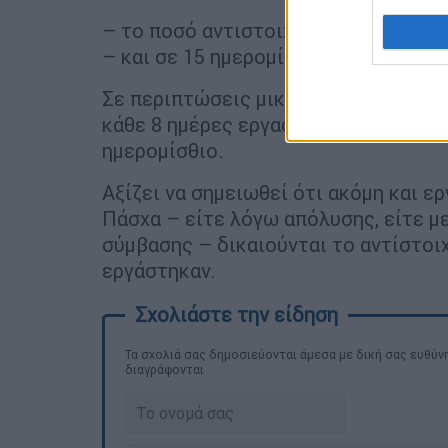
– το ποσό αντιστοιχεί σε μισό μηνια
– και σε 15 ημερομίσθια για όσους α
Σε περιπτώσεις μικρότερης απασχόλη
κάθε 8 ημέρες εργασίας αντιστοιχεί 
ημερομίσθιο.
Αξίζει να σημειωθεί ότι ακόμη και ε
Πάσχα – είτε λόγω απόλυσης, είτε μ
σύμβασης – δικαιούνται το αντίστοι
εργάστηκαν.
Τα σχολιά σας δημοσιεύονται άμεσα με δική σας ευθύνη
διαγράφονται