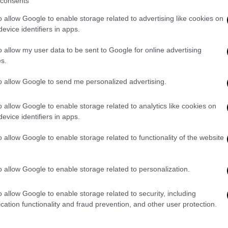
consents
μισθωτοί του ιδιωτικού τομέα που
γασίας, ανεξαρτήτως αν η σύμβασή τους
o allow Google to enable storage related to advertising like cookies on
evice identifiers in apps.
o allow my user data to be sent to Google for online advertising
 σε συμβάσεις έργου, εφόσον αυτές στην
s.
εργασίας, κάτι που απαιτεί δικαστική
to allow Google to send me personalized advertising.
η λαμβάνουν κανονικά το δώρο, βάσει των
o allow Google to enable storage related to analytics like cookies on
ούνται αναλογία και όσοι βρίσκονται σε
evice identifiers in apps.
o allow Google to enable storage related to functionality of the website
 του δώρου
o allow Google to enable storage related to personalization.
ι με την ιδιότητα του εργαζόμενου
ε το αν αμείβεται με μηνιαίο μισθό ή
o allow Google to enable storage related to security, including
cation functionality and fraud prevention, and other user protection.
άρκεια από 1η Ιανουαρίου έως 30 Απριλίου: