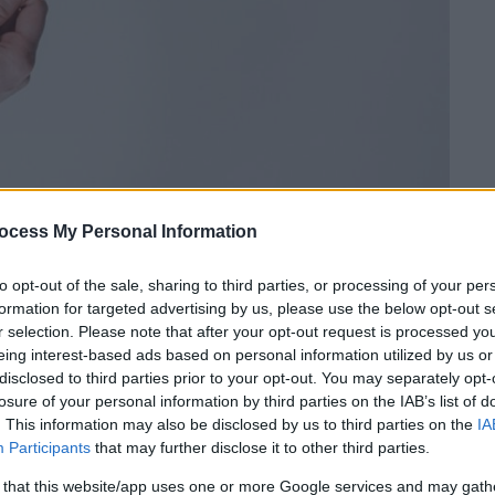
ocess My Personal Information
 το ΕΘΝΟΣ στη Google
to opt-out of the sale, sharing to third parties, or processing of your per
αταβολή του
δώρου Πάσχα
για τους
formation for targeted advertising by us, please use the below opt-out s
r selection. Please note that after your opt-out request is processed y
το
2026
, με την προθεσμία να πλησιάζει.
eing interest-based ads based on personal information utilized by us or
disclosed to third parties prior to your opt-out. You may separately opt-
 έως τη
Μεγάλη Τετάρτη
, η οποία φέτος
losure of your personal information by third parties on the IAB’s list of
σαφές χρονικό όριο στους
. This information may also be disclosed by us to third parties on the
IA
δώρο καταβάλλεται αποκλειστικά σε
Participants
that may further disclose it to other third parties.
ροχή του σε είδος.
 that this website/app uses one or more Google services and may gath