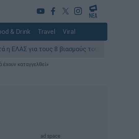
od & Drink
Travel
Viral
 για τους 8 βιασμούς τουριστριών - «Μόνο 3 περ
ά έχουν καταγγελθεί»