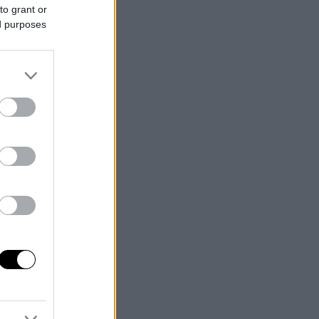
to grant or
ed purposes