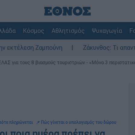
λλάδα
Κόσμος
Αθλητισμός
Ψυχαγωγία
Fo
εση Ζαμπούνη
Ζάκυνθος: Τι απαντά η ΕΛΑΣ
ΕΛΑΣ για τους 8 βιασμούς τουριστριών - «Μόνο 3 περιστατικ
ι πότε πληρώνεται
📌 Πώς γίνεται ο υπολογισμός του δώρου
ι ποια ημέρα πρέπει να