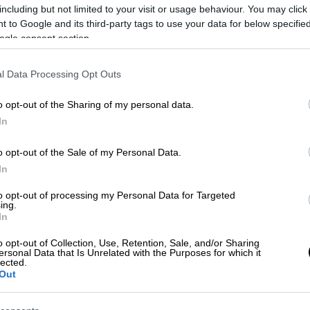
including but not limited to your visit or usage behaviour. You may click 
 to Google and its third-party tags to use your data for below specifi
ogle consent section.
ίστηκαν οι εργάτες μετά την
l Data Processing Opt Outs
πό θαύμα γλίτωσαν τα παιδιά
o opt-out of the Sharing of my personal data.
In
λογοι που «καίνε» την Αραμπατζή για
o opt-out of the Sale of my Personal Data.
In
to opt-out of processing my Personal Data for Targeted
ing.
In
εριλαμβάνει την πρόσφατη αύξηση του
o opt-out of Collection, Use, Retention, Sale, and/or Sharing
ersonal Data that Is Unrelated with the Purposes for which it
ώθηκε στις 26 Μαρτίου.
lected.
Out
αι πότε πληρώνεται