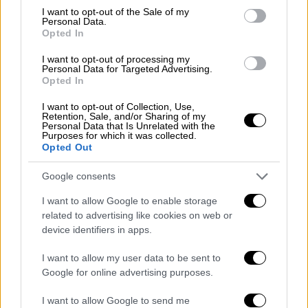
consent section.
I want to opt-out of the Sale of my
Οικονομία
|
13.04.2026 11:10
Personal Data.
e-ΕΦΚΑ-ΔΥΠΑ: Ο «χάρτης» των
Opted In
πληρωμών από τις 14 έως τις 17
I want to opt-out of processing my
Απριλίου
Personal Data for Targeted Advertising.
Opted In
I want to opt-out of Collection, Use,
Retention, Sale, and/or Sharing of my
Personal Data that Is Unrelated with the
Purposes for which it was collected.
Η κατάρρευση των ειρηνευτικών συνομιλιών
Opted Out
αφήνει την εύθραυστη εκεχειρία των
προηγούμενων ημερών στο κενό, ενώ ο
Google consents
Ντόναλντ Τραμπ παραδέχθηκε για πρώτη
I want to allow Google to enable storage
φορά ότι οι
υψηλές τιμές στα καύσιμα
related to advertising like cookies on web or
ενδέχεται να επιμείνουν μέχρι τις
device identifiers in apps.
ενδιάμεσες εκλογές του Νοεμβρίου
.
I want to allow my user data to be sent to
Διαβάστε περισσότερα στο
imerisia.gr
Google for online advertising purposes.
I want to allow Google to send me