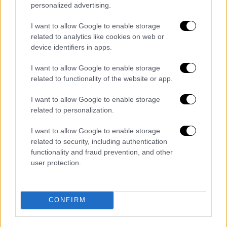
personalized advertising.
Τα σχολιά σας δημοσιεύονται άμεσα με δική σας ευθύνη. Το
I want to allow Google to enable storage
ΕΘΝΟΣ θα παρεμβαίνει και τα προσβλητικά σχόλια θα
διαγράφονται
related to analytics like cookies on web or
device identifiers in apps.
I want to allow Google to enable storage
related to functionality of the website or app.
I want to allow Google to enable storage
related to personalization.
I want to allow Google to enable storage
καταχώρηση
related to security, including authentication
functionality and fraud prevention, and other
user protection.
Διαβάστε ακόμη
Τα «γεράκια» της Ψάθας: Έσωσαν από τη
μεγάλη φωτιά τη γειτονιά που κάποτε τους
CONFIRM
έδιωχνε - «Πέρασε όλη η ζωή μπροστά μου»