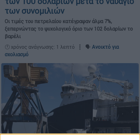
των 100 δολαρίων μετά το ναυάγιο
των συνομιλιών
Οι τιμές του πετρελαίου κατέγραψαν άλμα 7%,
ξεπερνώντας το ψυχολογικό όριο των 102 δολαρίων το
βαρέλι
🕛 χρόνος ανάγνωσης: 1 λεπτό ┋ 🗣️
Ανοικτό για
σχολιασμό