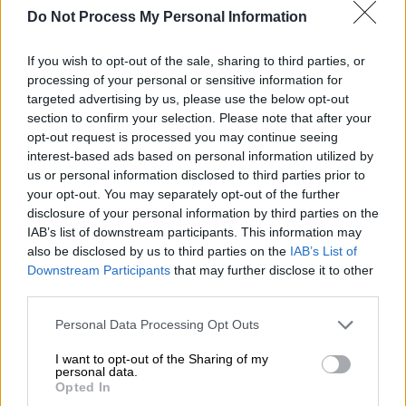
Do Not Process My Personal Information
(AP Photo/David Keyton)
If you wish to opt-out of the sale, sharing to third parties, or
processing of your personal or sensitive information for
Προσθέστε το ΕΘΝΟΣ στη Google
targeted advertising by us, please use the below opt-out
section to confirm your selection. Please note that after your
Μια δύσκολη Δευτέρα του Πάσχα ξημέρωσε
opt-out request is processed you may continue seeing
για τις διεθνείς αγορές ενέργειας, καθώς η
interest-based ads based on personal information utilized by
us or personal information disclosed to third parties prior to
ελπίδα για ειρήνη
στη
Μέση Ανατολή
your opt-out. You may separately opt-out of the further
εξανεμίστηκε
μέσα στο Σαββατοκύριακο.
disclosure of your personal information by third parties on the
IAB’s list of downstream participants. This information may
Οι τιμές του
πετρελαίου
κατέγραψαν άλμα
also be disclosed by us to third parties on the
IAB’s List of
7%, ξεπερνώντας το ψυχολογικό όριο των
Downstream Participants
that may further disclose it to other
102 δολαρίων το βαρέλι, αμέσως μετά την
third parties.
απόφαση των ΗΠΑ να επιβάλουν ναυτικό
Please note that this website/app uses one or more Google
Personal Data Processing Opt Outs
αποκλεισμό στις ιρανικές ναυτιλιακές ροές.
services and may gather and store information including but
not limited to your visit or usage behaviour. You may click to
I want to opt-out of the Sharing of my
personal data.
grant or deny consent to Google and its third-party tags to
ΔΙΑΒΑΣΤΕ ΕΠΙΣΗΣ
Opted In
use your data for below specified purposes in below Google