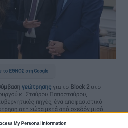
 το ΕΘΝΟΣ στη Google
ύμβαση
γεώτρησης
για το
Block 2
στο
ουργού κ. Σταύρου Παπασταύρου,
υβερνητικές πηγές, ένα αποφασιστικό
ώτρηση στη χώρα μετά από σχεδόν μισό
ocess My Personal Information