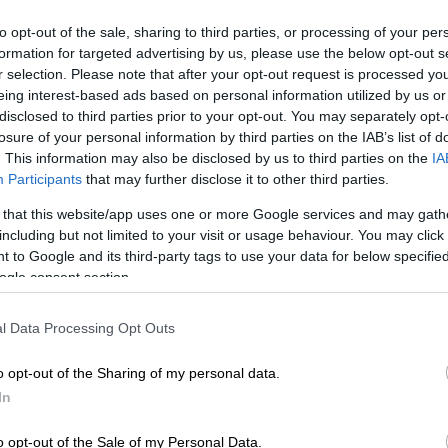
πό την κοινοπραξία ExxonMobil - Energean
ena Drilling
. Θα ακολουθήσει από την
to opt-out of the sale, sharing to third parties, or processing of your per
ράμματος Γεώτρησης.
formation for targeted advertising by us, please use the below opt-out s
r selection. Please note that after your opt-out request is processed y
eing interest-based ads based on personal information utilized by us or
disclosed to third parties prior to your opt-out. You may separately opt-
losure of your personal information by third parties on the IAB’s list of
. This information may also be disclosed by us to third parties on the
IA
ημερινότητα για την κυβέρνηση: Οι
Participants
that may further disclose it to other third parties.
g της αντιπολίτευσης και τα ανοιχτά
 that this website/app uses one or more Google services and may gath
including but not limited to your visit or usage behaviour. You may click 
 to Google and its third-party tags to use your data for below specifi
ogle consent section.
του γίνεται πρόβλημα για την
l Data Processing Opt Outs
 σύσσωμη η αντιπολίτευση
o opt-out of the Sharing of my personal data.
In
, οι Πρέσβεις των
Ηνωμένων Πολιτειών
, κα
o opt-out of the Sale of my Personal Data.