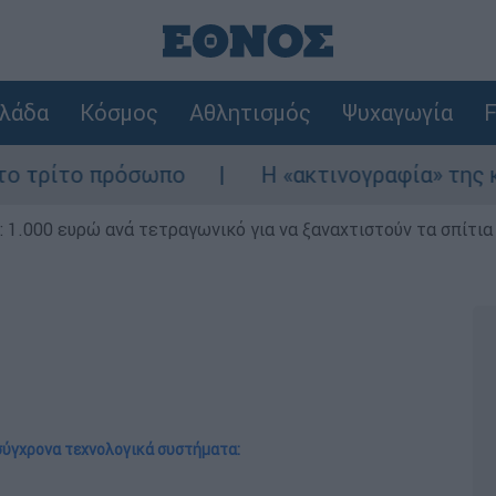
λάδα
Κόσμος
Αθλητισμός
Ψυχαγωγία
F
όσωπο
Η «ακτινογραφία» της καταστροφής 
1.000 ευρώ ανά τετραγωνικό για να ξαναχτιστούν τα σπίτια
 σύγχρονα τεχνολογικά συστήματα: