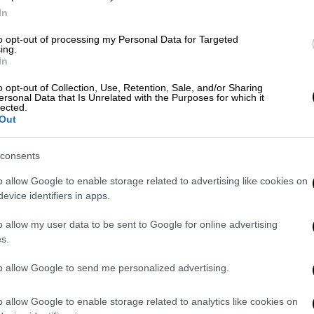
κ.
Hakan Emsgard.
In
to opt-out of processing my Personal Data for Targeted
 ΥΠΕΝ, προχωρά στην υλοποίηση της
ing.
ιο του 2027, από το Stena DrillMAX.
In
o opt-out of Collection, Use, Retention, Sale, and/or Sharing
γεωτρύπανο 6ης γενιάς, κατασκευασμένο το
ersonal Data that Is Unrelated with the Purposes for which it
lected.
s και λειτουργεί από την εταιρεία Stena
Out
μια ομάδα πλοίων υψηλών προδιαγραφών που
ρια της υπεράκτιας γεώτρησης.
consents
υ Stena DrillMAX είναι η
ικανότητά του να
o allow Google to enable storage related to advertising like cookies on
 σχεδιαστεί για να επιχειρεί σε βάθη νερού
evice identifiers in apps.
να πραγματοποιεί γεωτρήσεις σε βάθη έως
o allow my user data to be sent to Google for online advertising
α) επιτρέποντας την πρόσβαση σε
s.
 απροσπέλαστα.
to allow Google to send me personalized advertising.
ε σύγχρονα τεχνολογικά
o allow Google to enable storage related to analytics like cookies on