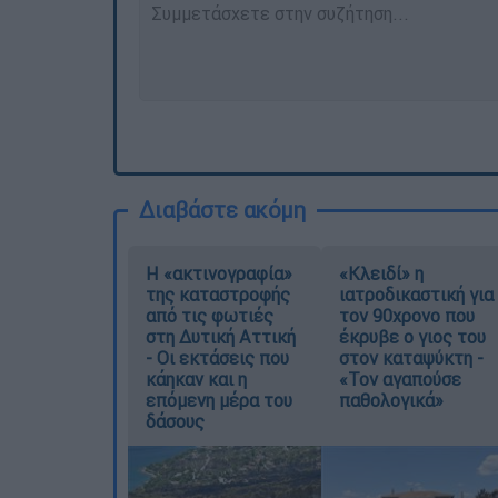
Διαβάστε ακόμη
Η «ακτινογραφία»
«Κλειδί» η
της καταστροφής
ιατροδικαστική για
από τις φωτιές
τον 90χρονο που
στη Δυτική Αττική
έκρυβε ο γιος του
- Οι εκτάσεις που
στον καταψύκτη -
κάηκαν και η
«Τον αγαπούσε
επόμενη μέρα του
παθολογικά»
δάσους