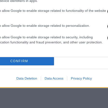
evice identifiers in apps.
ησιμοποιεί προπέλες ελεγχόμενες από
θέση του χωρίς αγκυροβόληση
o allow Google to enable storage related to functionality of the website
: Επιτρέπει ταυτόχρονες εργασίες
ο και το κόστος, μια λειτουργία γνωστή ως
o allow Google to enable storage related to personalization.
ημα ασφαλείας το οποίο ελέγχει την πίεση
o allow Google to enable storage related to security, including
πτωση ανάγκης, αποτρέποντας ανεξέλεγκτες
cation functionality and fraud prevention, and other user protection.
ρίου. Στο πλαίσιο της αυξημένης
αι τήρησης αυστηρότερων κανόνων τέτοιες
CONFIRM
ανό
να λειτουργεί συνεχώς και με ασφάλεια
Data Deletion
Data Access
Privacy Policy