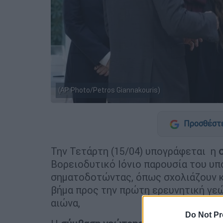
(AP Photo/Petros Giannakouris)
Προσθέστε
Την Τετάρτη (15/04) υπογράφεται η
σ
Βορειοδυτικό Ιόνιο παρουσία του υπ
σηματοδοτώντας, όπως σχολιάζουν κ
βήμα προς την πρώτη ερευνητική γε
αιώνα,
Do Not Pr