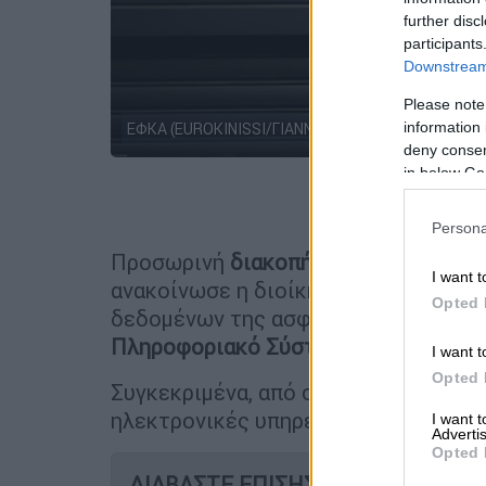
further disc
participants
Downstream 
Please note
information 
ΕΦΚΑ (EUROKINISSI/ΓΙΑΝΝΗΣ ΠΑΝΑΓΟΠΟΥΛΟΣ)
deny consent
in below Go
Προσθέστε
Persona
Προσωρινή
διακοπή λειτουργίας συ
I want t
ανακοίνωσε η διοίκηση του
e-ΕΦΚΑ
,
Opted 
δεδομένων της ασφαλιστικής ικανότ
Πληροφοριακό Σύστημα
(νέο ΟΠΣ).
I want t
Opted 
Συγκεκριμένα, από σήμερα (14/04) έως
ηλεκτρονικές υπηρεσίες που αφορού
I want 
Advertis
Opted 
ΔΙΑΒΑΣΤΕ ΕΠΙΣΗΣ