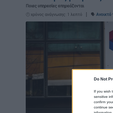
Ποιες υπηρεσίες επηρεάζονται
🕛 χρόνος ανάγνωσης: 1 λεπτό ┋ 🗣️
Ανοικτό 
Do Not Pr
If you wish 
sensitive in
confirm you
continue se
information 