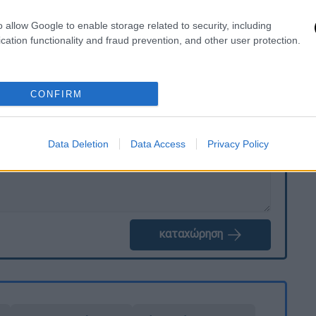
ίωση της ποιότητας των παρεχόμενων
o allow Google to enable storage related to security, including
cation functionality and fraud prevention, and other user protection.
. Το ΕΘΝΟΣ θα παρεμβαίνει και τα προσβλητικά σχόλια θα
CONFIRM
Data Deletion
Data Access
Privacy Policy
καταχώρηση