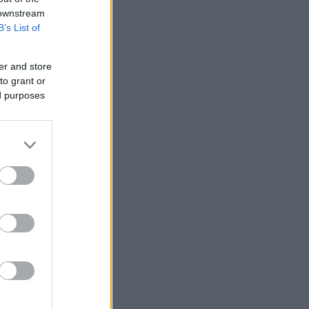
 downstream
B’s List of
er and store
to grant or
ed purposes