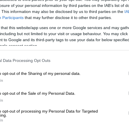
losure of your personal information by third parties on the IAB’s list of
. This information may also be disclosed by us to third parties on the
IA
Participants
that may further disclose it to other third parties.
 that this website/app uses one or more Google services and may gath
including but not limited to your visit or usage behaviour. You may click 
 to Google and its third-party tags to use your data for below specifi
ogle consent section.
 το ΕΘΝΟΣ στη Google
l Data Processing Opt Outs
γκεκριμένων ηλεκτρονικών υπηρεσιών
o opt-out of the Sharing of my personal data.
 στο πλαίσιο της μετάπτωσης των
In
ητας στο νέο
Ολοκληρωμένο
o opt-out of the Sale of my Personal Data.
In
 και τις 20/04, δεν θα είναι διαθέσιμες οι
ν:
to opt-out of processing my Personal Data for Targeted
ing.
In