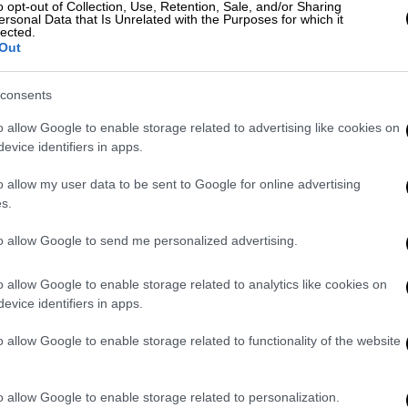
o opt-out of Collection, Use, Retention, Sale, and/or Sharing
ersonal Data that Is Unrelated with the Purposes for which it
lected.
Out
 θα ανοίξει τελικά η πλατφόρμα για
600 ευρώ
consents
o allow Google to enable storage related to advertising like cookies on
evice identifiers in apps.
και πληθωρισμός 3,5% το 2026 - Τρία
νομία
o allow my user data to be sent to Google for online advertising
s.
to allow Google to send me personalized advertising.
ς
Ευρωπαϊκής Κάρτας Ασφάλισης Ασθενείας
o allow Google to enable storage related to analytics like cookies on
evice identifiers in apps.
τητας στα έμμεσα ασφαλισμένα μέλη
o allow Google to enable storage related to functionality of the website
νωση, η διακοπή αυτή
κρίνεται αναγκαία για
ούς λειτουργίας του νέου Πληροφοριακού
o allow Google to enable storage related to personalization.