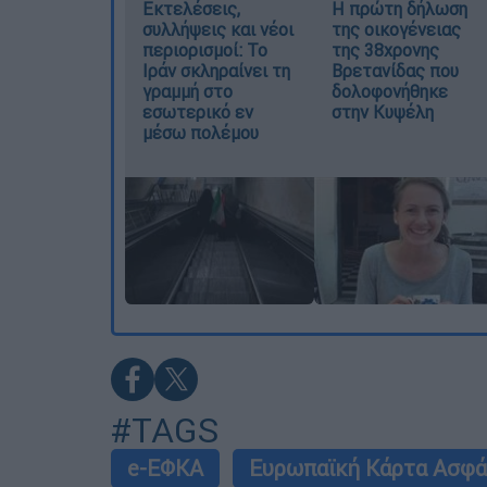
Εκτελέσεις,
Η πρώτη δήλωση
συλλήψεις και νέοι
της οικογένειας
περιορισμοί: Το
της 38χρονης
Ιράν σκληραίνει τη
Βρετανίδας που
γραμμή στο
δολοφονήθηκε
εσωτερικό εν
στην Κυψέλη
μέσω πολέμου
#TAGS
e-ΕΦΚΑ
Ευρωπαϊκή Κάρτα Ασφά