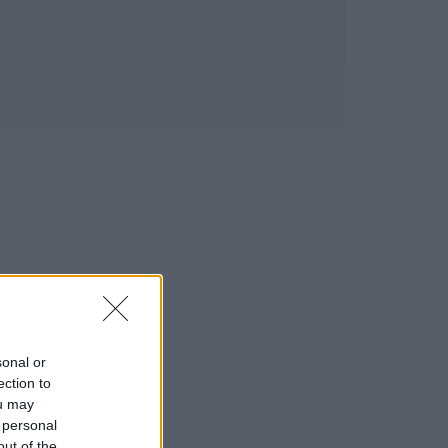
sonal or
ection to
ou may
 personal
out of the