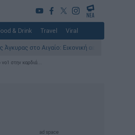
ood & Drink
Travel
Viral
 στο Αιγαίο: Εικονική αερομαχία ανάμεσα σε ελ
 νο1 στην καρδιά...