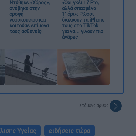
Ντύθηκε «Χάρος»,
«Όχι γκέι 17 Pro,
ανέβηκε στην
αλλά σπασμένο
οροφή
11άρι»: Ρώσοι
νοσοκομείου και
διαλύουν τα iPhone
κοιτούσε επίμονα
τους στο TikTok
τους ασθενείς
για να... γίνουν πιο
άνδρες
επόμενο άρθρο
λισης Υγείας
ειδήσεις τώρα