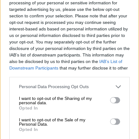
processing of your personal or sensitive information for
targeted advertising by us, please use the below opt-out
ΔΙΑΒΑΣΤΕ ΕΠΙΣΗΣ
section to confirm your selection. Please note that after your
opt-out request is processed you may continue seeing
Οικονομία
|
15.04.2026 12:28
interest-based ads based on personal information utilized by
Κοινωνικός Τουρισμός 2026: Μέχρι
us or personal information disclosed to third parties prior to
your opt-out. You may separately opt-out of the further
τις 30 Ιουνίου οι αιτήσεις - Οι
disclosure of your personal information by third parties on the
δικαιούχοι
IAB’s list of downstream participants. This information may
also be disclosed by us to third parties on the
IAB’s List of
Downstream Participants
that may further disclose it to other
third parties.
Οι
αιτήσεις
υποβάλλονται μέσω της ειδικής
Please note that this website/app uses one or more Google
Personal Data Processing Opt Outs
εφαρμογής
vouchers.gov.gr
με τη χρήση των
services and may gather and store information including but
προσωπικών κωδικών Taxisnet, ενώ
not limited to your visit or usage behaviour. You may click to
I want to opt-out of the Sharing of my
personal data.
παρέχεται και η δυνατότητα εξυπηρέτησης
grant or deny consent to Google and its third-party tags to
Opted In
use your data for below specified purposes in below Google
μέσω ΚΕΠ για όσους δεν έχουν πρόσβαση σε
consent section.
I want to opt-out of the Sale of my
ψηφιακά μέσα.
Personal Data.
Opted In
Τα ποσά της ενίσχυσης