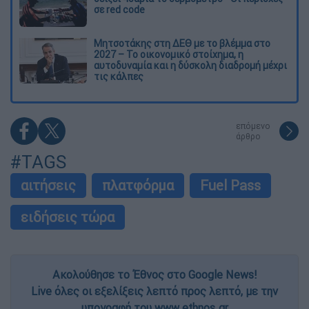
σε red code
Μητσοτάκης στη ΔΕΘ με το βλέμμα στο
2027 – Το οικονομικό στοίχημα, η
αυτοδυναμία και η δύσκολη διαδρομή μέχρι
τις κάλπες
επόμενο
άρθρο
#TAGS
αιτήσεις
πλατφόρμα
Fuel Pass
ειδήσεις τώρα
Ακολούθησε το Έθνος στο Google News!
Live όλες οι εξελίξεις λεπτό προς λεπτό, με την
υπογραφή του www.ethnos.gr