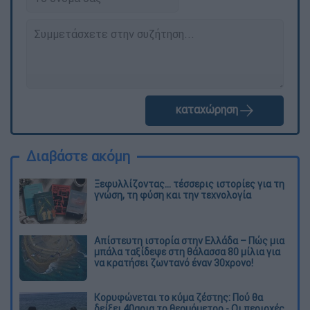
καταχώρηση
Διαβάστε ακόμη
Ξεφυλλίζοντας... τέσσερις ιστορίες για τη
γνώση, τη φύση και την τεχνολογία
Απίστευτη ιστορία στην Ελλάδα – Πώς μια
μπάλα ταξίδεψε στη θάλασσα 80 μίλια για
να κρατήσει ζωντανό έναν 30χρονο!
Κορυφώνεται το κύμα ζέστης: Πού θα
δείξει 40αρια το θερμόμετρο - Οι περιοχές