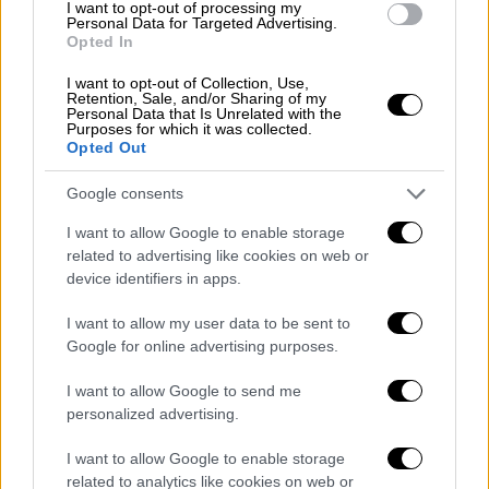
I want to opt-out of processing my
Personal Data for Targeted Advertising.
Το
ύψος της ενίσχυσης
εξαρτάται από το
Opted In
είδος του οχήματος, την περιοχή κύριας
I want to opt-out of Collection, Use,
κατοικίας και τον τρόπο πληρωμής.
Retention, Sale, and/or Sharing of my
Personal Data that Is Unrelated with the
Purposes for which it was collected.
Για
αυτοκίνητα
:
Opted Out
60 ευρώ με ψηφιακή κάρτα σε
Google consents
νησιωτικές περιοχές
I want to allow Google to enable storage
50 ευρώ με IBAN σε νησιωτικές
related to advertising like cookies on web or
περιοχές
device identifiers in apps.
50 ευρώ με ψηφιακή κάρτα στην
ηπειρωτική Ελλάδα
I want to allow my user data to be sent to
Google for online advertising purposes.
40 ευρώ με IBAN στην ηπειρωτική
Ελλάδα
I want to allow Google to send me
personalized advertising.
Για
μοτοσικλέτες
/
μοτοποδήλατα
:
I want to allow Google to enable storage
35 ευρώ με ψηφιακή κάρτα σε
related to analytics like cookies on web or