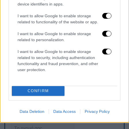
νησιωτικές περιοχές
device identifiers in apps.
30 ευρώ με IBAN σε νησιωτικές
I want to allow Google to enable storage
περιοχές
related to functionality of the website or app.
30 ευρώ με ψηφιακή κάρτα στην
ηπειρωτική Ελλάδα
I want to allow Google to enable storage
25 ευρώ με IBAN στην ηπειρωτική
related to personalization.
Ελλάδα
I want to allow Google to enable storage
related to security, including authentication
Προσοχή:
Η επιλογή της ψηφιακής
functionality and fraud prevention, and other
χρεωστικής κάρτας δίνει σταθερά 10 ευρώ
user protection.
περισσότερα σε σχέση με την κατάθεση σε
τραπεζικό λογαριασμό.
CONFIRM
Τα σχολιά σας δημοσιεύονται άμεσα με δική σας ευθύνη. Το
Data Deletion
Data Access
Privacy Policy
ΕΘΝΟΣ θα παρεμβαίνει και τα προσβλητικά σχόλια θα
διαγράφονται