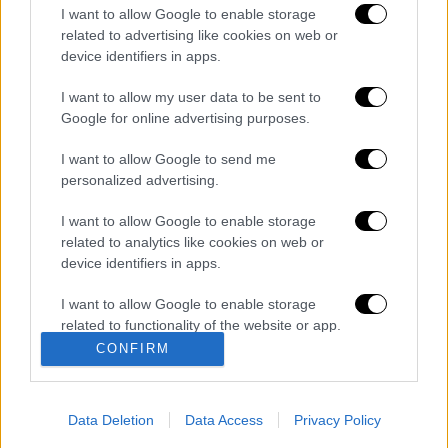
I want to allow Google to enable storage
related to advertising like cookies on web or
device identifiers in apps.
I want to allow my user data to be sent to
Google for online advertising purposes.
καταχώρηση
I want to allow Google to send me
personalized advertising.
Διαβάστε ακόμη
I want to allow Google to enable storage
related to analytics like cookies on web or
Χωρίς περιττώματα δε θα υπήρχε ζωή στη
device identifiers in apps.
Γη: Η επιστημονική ανακάλυψη που
ανατρέπει πολλά
I want to allow Google to enable storage
related to functionality of the website or app.
Πέθανε ο σπουδαίος ηθοποιός Νίκος
Καλογερόπουλος
CONFIRM
I want to allow Google to enable storage
related to personalization.
Σκιάθος: Φρικιαστική καταγγελία 15χρονου
Data Deletion
Data Access
Privacy Policy
I want to allow Google to enable storage
για κατ' εξακολούθηση βιασμό,
βιντεοσκόπηση και εκβιασμό από 17χρονο