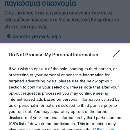
παγκόσμια οικονομία
Ο αντίκτυπος στην παγκόσμια οικονομία των επτά
εβδομάδων πολέμου στη Μέση Ανατολή θα αρχίσει να
γίνεται πιο εμφανής
🗣️
Ανοικτό για σχολιασμό
Do Not Process My Personal Information
If you wish to opt-out of the sale, sharing to third parties, or
processing of your personal or sensitive information for
targeted advertising by us, please use the below opt-out
section to confirm your selection. Please note that after your
opt-out request is processed you may continue seeing
interest-based ads based on personal information utilized by
us or personal information disclosed to third parties prior to
your opt-out. You may separately opt-out of the further
disclosure of your personal information by third parties on the
Τουρκία οικονομία
IAB’s list of downstream participants. This information may
also be disclosed by us to third parties on the
IAB’s List of