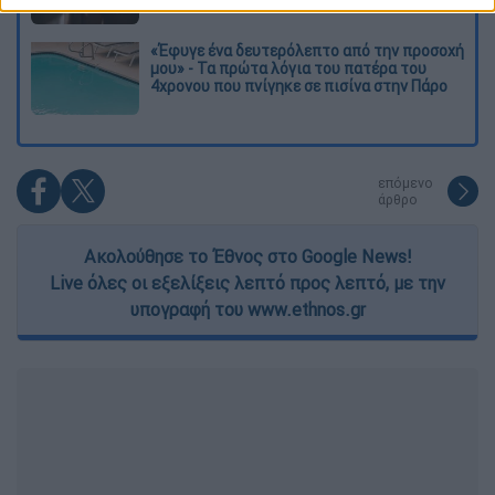
related to security, including authentication
functionality and fraud prevention, and other
user protection.
«Έφυγε ένα δευτερόλεπτο από την προσοχή
μου» - Τα πρώτα λόγια του πατέρα του
4χρονου που πνίγηκε σε πισίνα στην Πάρο
επόμενο
άρθρο
Ακολούθησε το Έθνος στο Google News!
Live όλες οι εξελίξεις λεπτό προς λεπτό, με την
υπογραφή του www.ethnos.gr