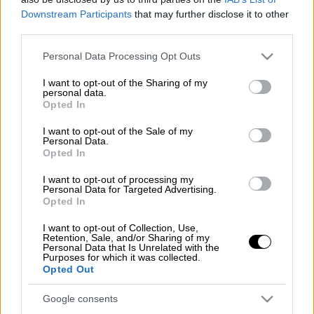
Downstream Participants
that may further disclose it to other
third parties.
Προσθέστε το ΕΘΝΟΣ στη Google
Please note that this website/app uses one or more Google
Personal Data Processing Opt Outs
Ο αντίκτυπος στην παγκόσμια οικονομία των
services and may gather and store information including but
not limited to your visit or usage behaviour. You may click to
I want to opt-out of the Sharing of my
επτά εβδομάδων πολέμου στη Μέση
personal data.
grant or deny consent to Google and its third-party tags to
Ανατολή θα αρχίσει να γίνεται πιο εμφανής
Opted In
use your data for below specified purposes in below Google
αυτή την εβδομάδα, με τη δημοσίευση των
consent section.
I want to opt-out of the Sale of my
αποτελεσμάτων επιχειρηματικών ερευνών
Personal Data.
Opted In
της S&P Global για τον Απρίλιο.
I want to opt-out of processing my
Διαβάστε περισσότερα στην
imerisia.gr
Personal Data for Targeted Advertising.
Opted In
I want to opt-out of Collection, Use,
Retention, Sale, and/or Sharing of my
Personal Data that Is Unrelated with the
Τα σχολιά σας δημοσιεύονται άμεσα με δική σας ευθύνη. Το
Purposes for which it was collected.
ΕΘΝΟΣ θα παρεμβαίνει και τα προσβλητικά σχόλια θα
Opted Out
διαγράφονται
Google consents