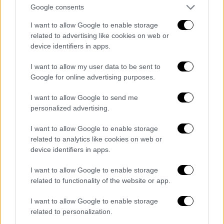
Προτείνεται η δημιουργία πλατφόρμας
Google consents
διασταυρώσεων δεδομένων τα οποία
I want to allow Google to enable storage
τηρούνται σε ΑΑΔΕ, προκειμένου να
related to advertising like cookies on web or
«αποκαλυφθεί» η «μαύρη» μίσθωση, στις
device identifiers in apps.
περιπτώσεις που παρατηρούνται αποκλίσεις
I want to allow my user data to be sent to
μεταξύ των μισθωμάτων που δηλώνονται
Google for online advertising purposes.
στις εκάστοτε περιοχές.
I want to allow Google to send me
Παράλληλα, για τα ακίνητα που δηλώνονται
personalized advertising.
ως «κλειστά», θα πραγματοποιείται
I want to allow Google to enable storage
διασταύρωση με στοιχεία από εταιρείες
related to analytics like cookies on web or
κοινής ωφέλειας (ύδρευση, ηλεκτρική
device identifiers in apps.
ενέργεια, φυσικό αέριο). Ειδικότερα:
I want to allow Google to enable storage
Εάν δεν υφίστανται ενεργές συμβάσεις
related to functionality of the website or app.
με παρόχους, το ακίνητο χαρακτηρίζεται
I want to allow Google to enable storage
ως κενό.
related to personalization.
Εάν υπάρχουν ενεργές συμβάσεις αλλά η