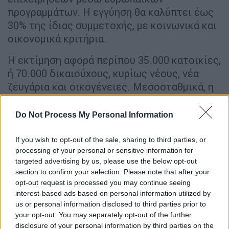
προγραμμάτων. Η εγγύηση θα καλύπτει έως
30% της ίδιας συμμετοχής, με κοινωνικά και
οικονομικά κριτήρια.
Η εκτίμηση αφορά περίπου 35.000 κατοικίες,
ή 70.000 δικαιούχους, κυρίως νέους, νέα
ζευγάρια και οικογένειες. Μεσοσταθμικά, η
εγγύηση του Δημοσίου ανά στεγαστικό
δάνειο υπολογίζεται σε 55.000€-60.000 €.
Do Not Process My Personal Information
Η εγγύηση αυτή δεν θα εγγράφεται ως άμεση
If you wish to opt-out of the sale, sharing to third parties, or
δημοσιονομική δαπάνη, καθώς επιβαρύνει
processing of your personal or sensitive information for
τον κρατικό προϋπολογισμό μόνο σε
targeted advertising by us, please use the below opt-out
section to confirm your selection. Please note that after your
περίπτωση αθέτησης. Παράλληλα, το
opt-out request is processed you may continue seeing
εγγυημένο ποσό θα προσφέρεται με
interest-based ads based on personal information utilized by
χαμηλότερο επιτόκιο, μειώνοντας το
us or personal information disclosed to third parties prior to
συνολικό κόστος του δανείου για τον
your opt-out. You may separately opt-out of the further
disclosure of your personal information by third parties on the
δικαιούχο.