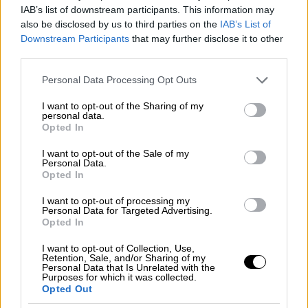
IAB’s list of downstream participants. This information may
also be disclosed by us to third parties on the
IAB’s List of
Σημείωση:
Η ισπανική κυβέρνηση, μέσω του
Downstream Participants
that may further disclose it to other
Επίσημου Ινστιτούτου Πιστώσεων (ICO),
third parties.
δημιούργησε εγγυήσεις ύψους 2,5 δισ. € για
Please note that this website/app uses one or more Google
την αγορά πρώτης κατοικίας. Το μέτρο
Personal Data Processing Opt Outs
services and may gather and store information including but
διευκολύνει την πρόσβαση σε στεγαστικό
not limited to your visit or usage behaviour. You may click to
I want to opt-out of the Sharing of my
δάνειο για άτομα που δεν διαθέτουν επαρκή
personal data.
grant or deny consent to Google and its third-party tags to
Opted In
αποταμίευση. Το εισοδηματικό όριο είναι
use your data for below specified purposes in below Google
consent section.
37.800 € ετησίως, αυξανόμενο ανάλογα με
I want to opt-out of the Sale of my
Personal Data.
τον αριθμό εξαρτώμενων τέκνων ή σε
Opted In
μονογονεϊκές οικογένειες. Η εγγύηση
I want to opt-out of processing my
καλύπτει έως το 20% του δανείου, και έως
Personal Data for Targeted Advertising.
25% για ακίνητα με ενεργειακή πιστοποίηση
Opted In
D ή υψηλότερη.
I want to opt-out of Collection, Use,
Retention, Sale, and/or Sharing of my
Personal Data that Is Unrelated with the
3) Έλεγχοι ΑΑΔΕ - Ανειλικρινής δήλωση
Purposes for which it was collected.
εισοδήματος & «κλειστών» ακινήτων
Opted Out