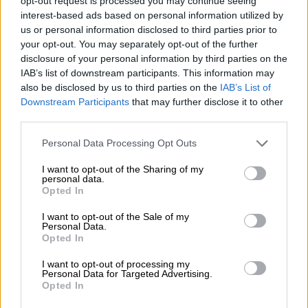
opt-out request is processed you may continue seeing
interest-based ads based on personal information utilized by
us or personal information disclosed to third parties prior to
your opt-out. You may separately opt-out of the further
disclosure of your personal information by third parties on the
IAB’s list of downstream participants. This information may
also be disclosed by us to third parties on the
IAB’s List of
Downstream Participants
that may further disclose it to other
third parties.
Please note that this website/app uses one or more Google
Personal Data Processing Opt Outs
services and may gather and store information including but
not limited to your visit or usage behaviour. You may click to
I want to opt-out of the Sharing of my
personal data.
grant or deny consent to Google and its third-party tags to
Opted In
use your data for below specified purposes in below Google
consent section.
I want to opt-out of the Sale of my
Personal Data.
Opted In
I want to opt-out of processing my
Personal Data for Targeted Advertising.
Opted In
3. Διεύρυνση οικονομικής
ενίσχυσης