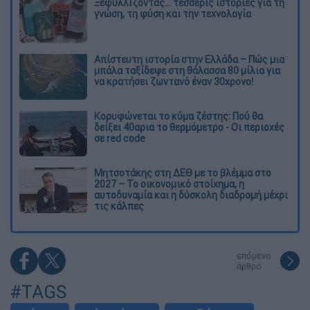
Ξεφυλλίζοντας... τέσσερις ιστορίες για τη
γνώση, τη φύση και την τεχνολογία
Απίστευτη ιστορία στην Ελλάδα – Πώς μια
μπάλα ταξίδεψε στη θάλασσα 80 μίλια για
να κρατήσει ζωντανό έναν 30χρονο!
Κορυφώνεται το κύμα ζέστης: Πού θα
δείξει 40αρια το θερμόμετρο - Οι περιοχές
σε red code
Μητσοτάκης στη ΔΕΘ με το βλέμμα στο
2027 – Το οικονομικό στοίχημα, η
αυτοδυναμία και η δύσκολη διαδρομή μέχρι
τις κάλπες
επόμενο
άρθρο
#TAGS