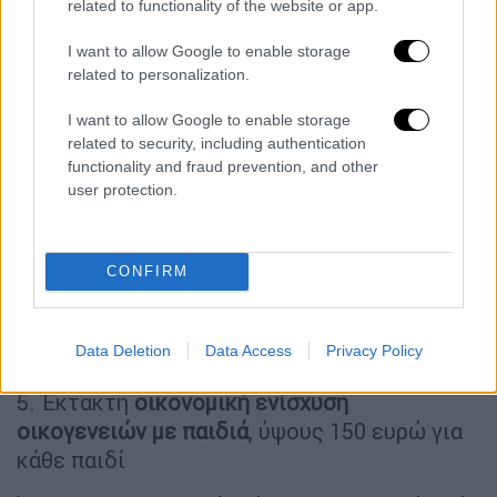
related to functionality of the website or app.
δημοσιονομικό κόστος περίπου 25 εκατ.
ευρώ ετησίως. (κόστος 240 εκ. ευρώ).
I want to allow Google to enable storage
related to personalization.
I want to allow Google to enable storage
related to security, including authentication
functionality and fraud prevention, and other
user protection.
CONFIRM
Πίνακας
Data Deletion
Data Access
Privacy Policy
5. Έκτακτη
οικονομική ενίσχυση
οικογενειών με παιδιά
, ύψους 150 ευρώ για
κάθε παιδί