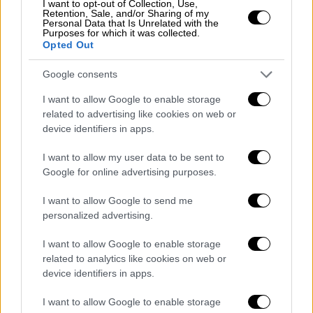
συνταξιούχων
I want to opt-out of Collection, Use,
Retention, Sale, and/or Sharing of my
Personal Data that Is Unrelated with the
Η οικονομική ενίσχυση των συνταξιούχων,
Purposes for which it was collected.
Opted Out
ανασφάλιστων υπερηλίκων και ατόμων με
αναπηρία που καταβάλλεται κάθε Νοέμβριο
Google consents
αυξάνεται από τα 250 σε 300 ευρώ καθαρά σε
I want to allow Google to enable storage
μόνιμη βάση. Διευρύνονται τα εισοδηματικά
related to advertising like cookies on web or
κριτήρια ώστε να καλύπτεται το 85% των
device identifiers in apps.
συνταξιούχων. Επιπλέον 420.000
συνταξιούχοι. Επιπλέον δημοσιονομικό
I want to allow my user data to be sent to
Google for online advertising purposes.
κόστος 198 εκ. ευρώ.
I want to allow Google to send me
4. Αύξηση εισοδηματικών ορίων
επιστροφής
personalized advertising.
ενοικίου
I want to allow Google to enable storage
Αυξάνονται τα όρια εισοδήματος για την
related to analytics like cookies on web or
επιστροφή ενοικίου. Καλύπτει το 86% των
device identifiers in apps.
ενοικιαστών (περίπου 70.000 ενοικιαστές
I want to allow Google to enable storage
επιπλέον, συνολικά 1 εκατ.). Επιπλέον