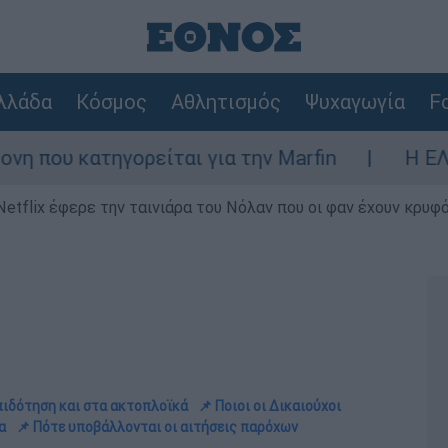
λλάδα
Κόσμος
Αθλητισμός
Ψυχαγωγία
Fo
ίται για την Marfin
Η ΕΛΑΣ διαψεύδει το
Netflix έφερε την ταινιάρα του Νόλαν που οι φαν έχουν κρυφό
πιδότηση και στα ακτοπλοϊκά
📌 Ποιοι οι Δικαιούχοι
α
📌 Πότε υποβάλλονται οι αιτήσεις παρόχων