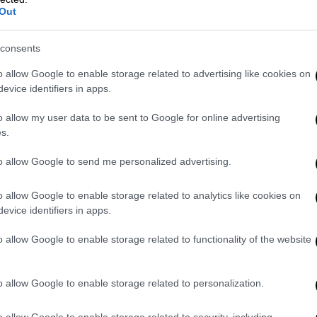
 25%, ενώ για τα άτομα με αναπηρία τα
Out
consents
o allow Google to enable storage related to advertising like cookies on
η σχέση εργασίας ιδιωτικού δικαίου
evice identifiers in apps.
 εξαρτημένης σχέσης εργασίας με
γίας της ΔΥΠΑ, οποτεδήποτε στο διάστημα
o allow my user data to be sent to Google for online advertising
ήξης της προθεσμίας υποβολής αιτήσεων ή
s.
ιακό Μητρώο αναζητούντων εργασία της
to allow Google to send me personalized advertising.
άστημα ανεργίας κατά την ημερομηνία λήξης
ων τουλάχιστον 3 μηνών, οι οποίοι έχουν
o allow Google to enable storage related to analytics like cookies on
αι άγαμοι, έως 24.000 ευρώ, αν είναι
evice identifiers in apps.
000 ευρώ για κάθε τέκνο, ή έως 29.000
o allow Google to enable storage related to functionality of the website
αυξανόμενο κατά 5.000 ευρώ για κάθε τέκνο
o allow Google to enable storage related to personalization.
gr στην ηλεκτρονική διεύθυνση:
kai-asphalise/apozemioseis-kai-
o allow Google to enable storage related to security, including