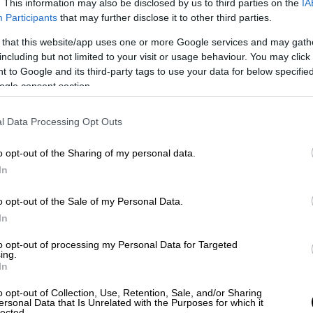
. This information may also be disclosed by us to third parties on the
IA
 21.4.2026
Participants
that may further disclose it to other third parties.
τάρτη 22.4.2026
 that this website/app uses one or more Google services and may gath
μπτη 23.4.2026
including but not limited to your visit or usage behaviour. You may click 
ρασκευή 24.4.2026
 to Google and its third-party tags to use your data for below specifi
Σάββατο 25.4.2026
ogle consent section.
μπορούν να απολαύσουν οι δικαιούχοι του
l Data Processing Opt Outs
ιλέξει καταλύματα της
Βόρειας Εύβοιας
δίου-Λίμνης-Αγίας Άννας), καθώς και των
o opt-out of the Sharing of my personal data.
 Καρδίτσας, Λάρισας, Τρικάλων και Έβρου.
In
 με μηδενική ιδιωτική συμμετοχή,
o opt-out of the Sale of my Personal Data.
voucher σε καταλύματα των νησιών
Λέρος,
In
to opt-out of processing my Personal Data for Targeted
ing.
ϊκά
In
o opt-out of Collection, Use, Retention, Sale, and/or Sharing
 καταλύματα επιδοτούνται και ακτοπλοϊκά
ersonal Data that Is Unrelated with the Purposes for which it
lected.