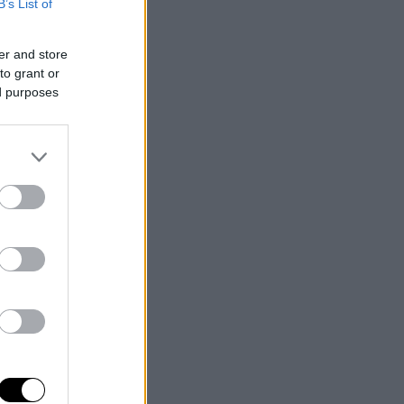
B’s List of
er and store
to grant or
ed purposes