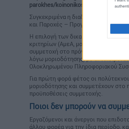
parokhes/koinonikos-tourismos
authenti
Συγκεκριμένα η διαδρομή είναι: Αρχ
και Παροχές – Προγράμματα Κοινωνι
Η επιλογή των δικαιούχων βασίζετα
κριτηρίων (ΑμεΑ, μονογονέας, αριθμ
συμμετοχή στο πρόγραμμα ή μη συμμ
λόγω μοριοδότησης) με αντικειμενικ
Ολοκληρωμένου Πληροφοριακού Συστ
Για πρώτη φορά φέτος οι πολύτεκνοι 
μοριοδότησης και συμμετέχουν στο 
προϋποθέσεις συμμετοχής.
Ποιοι δεν μπορούν να συμμ
Εργαζόμενοι και άνεργοι που επιδοτ
άλλου φορέα για την ίδια περίοδο, κ