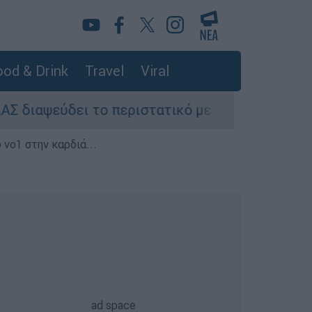
od & Drink
Travel
Viral
 περιστατικό με τουρίστα στην Κρήτη: Σε ενήλι
 νο1 στην καρδιά...