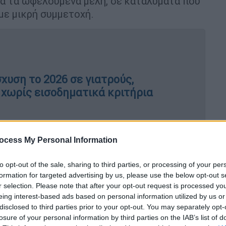
ια τα ωφελούμενα μέλη, σε καταλύματα που
ε μικρή συμμετοχή.
χυση το 2026 σε γιατρούς,
 χωρίς εισοδηματικά κριτήρια
ocess My Personal Information
λής των αιτήσεων θα εξελίσσεται σταδιακά
to opt-out of the sale, sharing to third parties, or processing of your per
formation for targeted advertising by us, please use the below opt-out s
 ΑΦΜ των δικαιούχων.
r selection. Please note that after your opt-out request is processed y
eing interest-based ads based on personal information utilized by us or
πραγματοποιείται σύμφωνα με το τελευταίο
disclosed to third parties prior to your opt-out. You may separately opt-
εξής:
losure of your personal information by third parties on the IAB’s list of