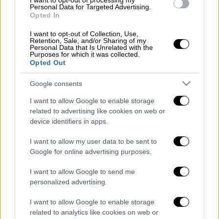
διαδικασίες αναθεώρησης και οικονομικής
I want to opt-out of processing my
Personal Data for Targeted Advertising.
αποτίμησης του προγράμματος, σε
Opted In
συνεννόηση με την
Ευρωπαϊκή
Επιτροπή
.
I want to opt-out of Collection, Use,
Στόχος είναι να καθοριστεί με ακρίβεια το
Retention, Sale, and/or Sharing of my
Personal Data that Is Unrelated with the
τελικό οικονομικό αποτύπωμα και να
Purposes for which it was collected.
κατατεθεί εγκαίρως το τελικό αίτημα
Opted Out
πληρωμής δανείων προς τους ευρωπαϊκούς
Google consents
θεσμούς.
I want to allow Google to enable storage
Διαβάστε τη συνέχεια στο imerisia.gr
related to advertising like cookies on web or
device identifiers in apps.
I want to allow my user data to be sent to
Τα σχολιά σας δημοσιεύονται άμεσα με δική σας ευθύνη. Το
Google for online advertising purposes.
ΕΘΝΟΣ θα παρεμβαίνει και τα προσβλητικά σχόλια θα
διαγράφονται
I want to allow Google to send me
personalized advertising.
I want to allow Google to enable storage
related to analytics like cookies on web or