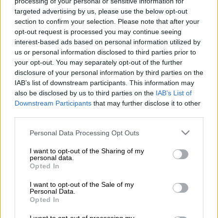
processing of your personal or sensitive information for
Ακίνητα - Στέγαση (EUROKINISSI)
targeted advertising by us, please use the below opt-out
section to confirm your selection. Please note that after your
opt-out request is processed you may continue seeing
interest-based ads based on personal information utilized by
Προσθέστε το ΕΘΝΟΣ στη Google
us or personal information disclosed to third parties prior to
your opt-out. You may separately opt-out of the further
Αλλάζει το χρονοδιάγραμμα για το
disclosure of your personal information by third parties on the
πρόγραμμα στέγασης Σπίτι μου 2
, καθώς η
IAB’s list of downstream participants. This information may
also be disclosed by us to third parties on the
IAB’s List of
προθεσμία ολοκλήρωσης μεταφέρεται
Downstream Participants
that may further disclose it to other
σημαντικά νωρίτερα από τον αρχικό
third parties.
σχεδιασμό. Αντί για τα τέλη Αυγούστου, το
Please note that this website/app uses one or more Google
πρόγραμμα θα διακοπεί στις 2 Ιουνίου,
Personal Data Processing Opt Outs
services and may gather and store information including but
γεγονός που δημιουργεί πίεση σε όσους δεν
not limited to your visit or usage behaviour. You may click to
I want to opt-out of the Sharing of my
έχουν ακόμη ολοκληρώσει την
εκταμίευση
personal data.
grant or deny consent to Google and its third-party tags to
Opted In
του
δανείου
τους.
use your data for below specified purposes in below Google
consent section.
I want to opt-out of the Sale of my
Σύμφωνα με πληροφορίες, η επίσπευση της
Personal Data.
Opted In
λήξης του προγράμματος συνδέεται με τις