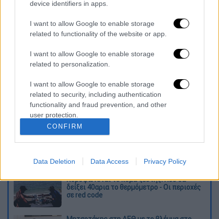
device identifiers in apps.
I want to allow Google to enable storage
related to functionality of the website or app.
καταχώρηση
I want to allow Google to enable storage
related to personalization.
Διαβάστε ακόμη
I want to allow Google to enable storage
related to security, including authentication
Ξεφυλλίζοντας... τέσσερις ιστορίες για τη
functionality and fraud prevention, and other
γνώση, τη φύση και την τεχνολογία
user protection.
CONFIRM
Απίστευτη ιστορία στην Ελλάδα – Πώς μια
μπάλα ταξίδεψε στη θάλασσα 80 μίλια για
να κρατήσει ζωντανό έναν 30χρονο!
Data Deletion
Data Access
Privacy Policy
Κορυφώνεται το κύμα ζέστης: Πού θα
δείξει 40αρια το θερμόμετρο - Οι περιοχές
σε red code