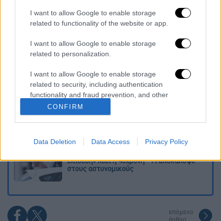
Διαβάστε ακόμη
I want to allow Google to enable storage
related to functionality of the website or app.
Επιστήμονες ανακάλυψαν τον τέταρτο
γνωστό τύπο μεταδοτικού καρκίνου στον
I want to allow Google to enable storage
κόσμο
related to personalization.
Μουντιάλ 2026: «Θα ανατινάξω τον Μέσι με
I want to allow Google to enable storage
τέσσερις βόμβες» - Οι τρομοκρατικές
related to security, including authentication
απειλές που ερεύνησε το FBI
functionality and fraud prevention, and other
user protection.
CONFIRM
Φρίκη στην Κρήτη: Τουρίστας μπήκε σε
κατάστημα και ρώτησε πόσο «κοστίζει»
ανήλικο κορίτσι για να ασελγήσει πάνω του
Data Deletion
Data Access
Privacy Policy
Marfin: «Δεν έχω καμία σχέση με την
επίθεση» λέει η 46χρονη - Τι αποκάλυψε
στους αστυνομικούς
επόμενο
άρθρο