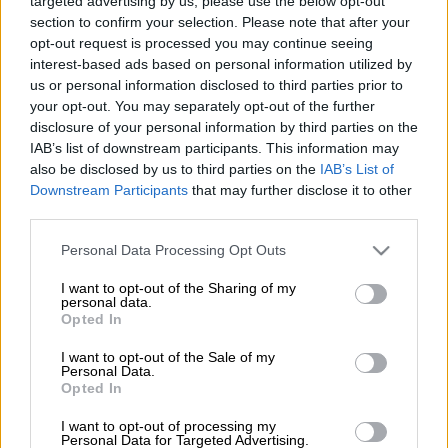
Παραλία (Eurokinissi)
targeted advertising by us, please use the below opt-out
section to confirm your selection. Please note that after your
opt-out request is processed you may continue seeing
interest-based ads based on personal information utilized by
Προσθέστε το ΕΘΝΟΣ στη Google
us or personal information disclosed to third parties prior to
your opt-out. You may separately opt-out of the further
Περιθώριο ενός επιπλέον μήνα δίνει το
disclosure of your personal information by third parties on the
Υπουργείο Εθνικής Οικονομίας και
IAB’s list of downstream participants. This information may
also be disclosed by us to third parties on the
IAB’s List of
Οικονομικών
στους ενδιαφερόμενους για
Downstream Participants
that may further disclose it to other
την
παραχώρηση απλής χρήσης τμήματος
third parties.
αιγιαλού ή παραλίας ενόψει της θερινής
Please note that this website/app uses one or more Google
σεζόν
.
Personal Data Processing Opt Outs
services and may gather and store information including but
not limited to your visit or usage behaviour. You may click to
I want to opt-out of the Sharing of my
Με επίσημη ανακοίνωσή του, το Υπουργείο
personal data.
grant or deny consent to Google and its third-party tags to
γνωστοποίησε την παράταση της σχετικής
Opted In
use your data for below specified purposes in below Google
προθεσμίας έως και τις 31 Μαΐου 2026.
consent section.
I want to opt-out of the Sale of my
Personal Data.
Υπενθυμίζεται ότι η αρχική καταληκτική
Opted In
ημερομηνία έληγε κανονικά χθες, 30
I want to opt-out of processing my
Απριλίου 2026 και η νέα απόφαση έρχεται να
Personal Data for Targeted Advertising.