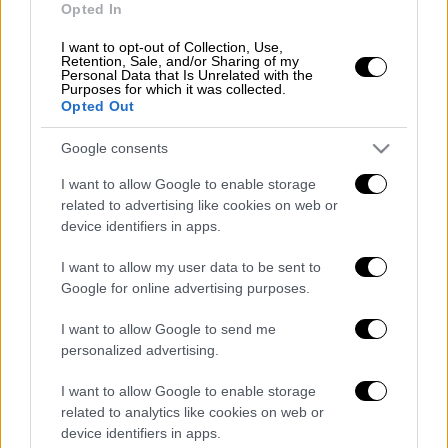
Opted In
διευκολύνει όσους δεν πρόλαβαν να
ολοκληρώσουν τη διαδικασία.
I want to opt-out of Collection, Use,
Retention, Sale, and/or Sharing of my
Personal Data that Is Unrelated with the
Διαβάστε περισσότερα στο
imerisia.gr
Purposes for which it was collected.
Opted Out
Google consents
Τα σχολιά σας δημοσιεύονται άμεσα με δική σας ευθύνη. Το
I want to allow Google to enable storage
ΕΘΝΟΣ θα παρεμβαίνει και τα προσβλητικά σχόλια θα
διαγράφονται
related to advertising like cookies on web or
device identifiers in apps.
I want to allow my user data to be sent to
Google for online advertising purposes.
I want to allow Google to send me
personalized advertising.
I want to allow Google to enable storage
καταχώρηση
related to analytics like cookies on web or
device identifiers in apps.