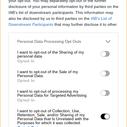
your opt-out. You may separately opt-out of the further
πληρωθούν οι κύριες και επικουρικές
disclosure of your personal information by third parties on the
IAB’s list of downstream participants. This information may
συντάξεις για όσους έχουν συνταξιοδοτηθεί
also be disclosed by us to third parties on the
IAB’s List of
μετά την 1η Ιανουαρίου 2017, μέσω του
Downstream Participants
that may further disclose it to other
ΕΦΚΑ
.
third parties.
Please note that this website/app uses one or more Google
Personal Data Processing Opt Outs
ΔΙΑΒΑΣΤΕ ΕΠΙΣΗΣ
services and may gather and store information including but
not limited to your visit or usage behaviour. You may click to
I want to opt-out of the Sharing of my
personal data.
Οικονομία
|
08.05.2026 12:13
grant or deny consent to Google and its third-party tags to
Opted In
use your data for below specified purposes in below Google
Εκτινάχθηκε στο 5,4% ο πληθωρισμός
consent section.
τον Απρίλιο
I want to opt-out of the Sale of my
Personal Data.
Opted In
I want to opt-out of processing my
Personal Data for Targeted Advertising.
Ακολουθεί η δεύτερη φάση πληρωμών την
Opted In
Πέμπτη 28 Μαΐου
, κατά την οποία θα
I want to opt-out of Collection, Use,
καταβληθούν
οι συντάξεις των μισθωτών
.
Retention, Sale, and/or Sharing of my
Personal Data that Is Unrelated with the
Συγκεκριμένα, πληρωμές θα
Purposes for which it was collected.