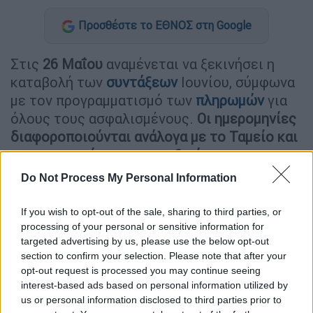
Προσθέστε το ΕΘΝΟΣ στη Google
Στις
26 Μαΐου
αναμένεται να ξεκινήσει η
καταβολή των
συντάξεων
Ιουνίου, σύμφωνα
με τον προγραμματισμό των
πληρωμών
για
όλους τους ασφαλισμένους.
Οι ημερομηνίες
διαφοροποιούνται ανάλογα με το Ταμείο και
την κατηγορία των συνταξιούχων
.
Do Not Process My Personal Information
Ειδικότερα,
οι πρώτες πληρωμές θα
πραγματοποιηθούν την Τρίτη 26 Μαΐου
και
If you wish to opt-out of the sale, sharing to third parties, or
αφορούν κυρίως τους
μη μισθωτούς και
processing of your personal or sensitive information for
τους νέους συνταξιούχους
. Συγκεκριμένα,
targeted advertising by us, please use the below opt-out
την ίδια ημέρα αναμένεται να καταβληθούν
section to confirm your selection. Please note that after your
opt-out request is processed you may continue seeing
οι συντάξεις για τους ασφαλισμένους των
interest-based ads based on personal information utilized by
πρώην ταμείων
ΟΑΕΕ
,
ΟΓΑ
και
ΕΤΑΑ
.
us or personal information disclosed to third parties prior to
Παράλληλα, την ίδια ημερομηνία θα