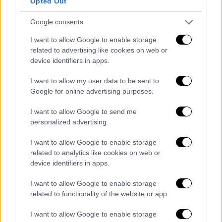
Opted Out
πραγματοποιηθούν για τους συνταξιούχους
του
ΙΚΑ
, του
ΝΑΤ
, καθώς
και για τους
Google consents
συνταξιούχους του Δημοσίου και των
I want to allow Google to enable storage
λοιπών ταμείων μισθωτών
που εντάσσονται
related to advertising like cookies on web or
στον
ΕΦΚΑ
.
device identifiers in apps.
I want to allow my user data to be sent to
Την ίδια ημέρα αναμένεται να καταβληθούν
Google for online advertising purposes.
και οι προσωρινές συντάξεις για τα στελέχη
των
Ενόπλων Δυνάμεων
, των
Σωμάτων
I want to allow Google to send me
Ασφαλείας και του Πυροσβεστικού
personalized advertising.
Σώματος
, σύμφωνα με την ισχύουσα
I want to allow Google to enable storage
νομοθεσία.
related to analytics like cookies on web or
device identifiers in apps.
Συνολικά, το πρόγραμμα πληρωμών
ακολουθεί τον καθιερωμένο διαχωρισμό
I want to allow Google to enable storage
μεταξύ μισθωτών και μη μισθωτών, με στόχο
related to functionality of the website or app.
την ομαλή ροή των καταβολών και την
I want to allow Google to enable storage
αποφυγή επιβάρυνσης του τραπεζικού