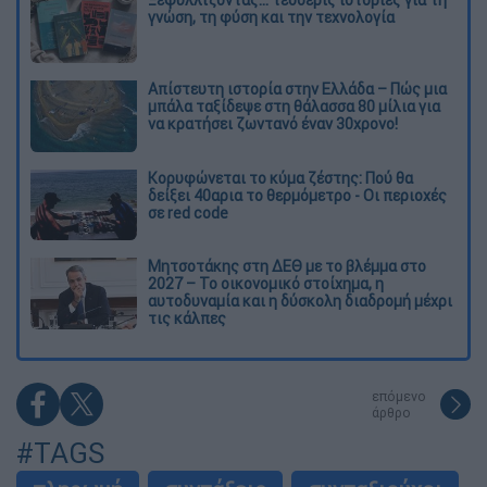
γνώση, τη φύση και την τεχνολογία
Απίστευτη ιστορία στην Ελλάδα – Πώς μια
μπάλα ταξίδεψε στη θάλασσα 80 μίλια για
να κρατήσει ζωντανό έναν 30χρονο!
Κορυφώνεται το κύμα ζέστης: Πού θα
δείξει 40αρια το θερμόμετρο - Οι περιοχές
σε red code
Μητσοτάκης στη ΔΕΘ με το βλέμμα στο
2027 – Το οικονομικό στοίχημα, η
αυτοδυναμία και η δύσκολη διαδρομή μέχρι
τις κάλπες
επόμενο
άρθρο
#TAGS