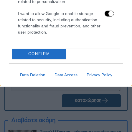
related to personalization.
συστήματος.
I want to allow Google to enable storage
related to security, including authentication
functionality and fraud prevention, and other
Τα σχολιά σας δημοσιεύονται άμεσα με δική σας ευθύνη. Το
user protection.
ΕΘΝΟΣ θα παρεμβαίνει και τα προσβλητικά σχόλια θα
διαγράφονται
CONFIRM
Data Deletion
Data Access
Privacy Policy
καταχώρηση
Διαβάστε ακόμη
Ξεφυλλίζοντας... τέσσερις ιστορίες για τη