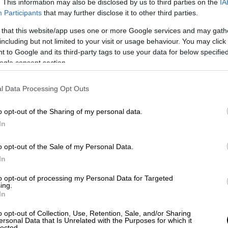
. This information may also be disclosed by us to third parties on the
IA
ύνδεσης Ελλάδας - Αιγύπτου
Participants
that may further disclose it to other third parties.
 that this website/app uses one or more Google services and may gath
including but not limited to your visit or usage behaviour. You may click 
 to Google and its third-party tags to use your data for below specifi
ς Μακεδονίας
ogle consent section.
τήριο αγωγό Ελλάδας - Βόρειας
l Data Processing Opt Outs
σε εξέλιξη, ξεκινά από τη Θεσσαλονίκη και
Μακεδονία, στην περιοχή της Γευγελής.
o opt-out of the Sharing of my personal data.
εται να ολοκληρωθεί εντός του 2026 και
In
ης των διασυνοριακών συνεργασιών και της
o opt-out of the Sale of my Personal Data.
.
In
 νέους σταθμούς συμπίεσης στην Κομοτηνή
to opt-out of processing my Personal Data for Targeted
ing.
να εξυπηρετήσουν μείγμα φυσικού αερίου και
In
αγωγό προς τη Δυτική Μακεδονία,
ο οποίος
o opt-out of Collection, Use, Retention, Sale, and/or Sharing
 έτοιμες για υδρογόνο και ετοιμάζεται να
ersonal Data that Is Unrelated with the Purposes for which it
lected.