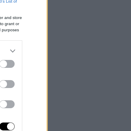
B’s List of
er and store
to grant or
ed purposes