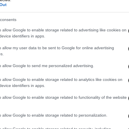
ξάμηνο του 2026.
Όπως σημείωσε, τα έργα
Out
 της χώρας όσο και τη συνεργασία με τα
consents
o allow Google to enable storage related to advertising like cookies on
evice identifiers in apps.
o allow my user data to be sent to Google for online advertising
s.
to allow Google to send me personalized advertising.
o allow Google to enable storage related to analytics like cookies on
evice identifiers in apps.
video
o allow Google to enable storage related to functionality of the website
o allow Google to enable storage related to personalization.
o allow Google to enable storage related to security, including