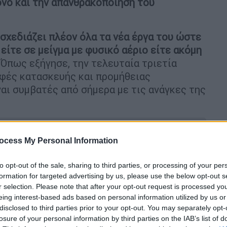
όνο και την απανθρακοποίηση του
σχεδιάζει πλέον όλα τα νέα έργα του ώστε
 είτε σε μείγμα με φυσικό αέριο είτε ακόμη
Όπως εξήγησε, την τελευταία τριετία
αφές κατασκευής και προμήθειας
ναι συμβατές από σήμερα με τις ανάγκες της
ocess My Personal Information
to opt-out of the sale, sharing to third parties, or processing of your per
 στο συνέδριο της «Η»: Η μεγάλη
formation for targeted advertising by us, please use the below opt-out s
ορά ηλεκτρικής ενέργειας
r selection. Please note that after your opt-out request is processed y
eing interest-based ads based on personal information utilized by us or
disclosed to third parties prior to your opt-out. You may separately opt-
losure of your personal information by third parties on the IAB’s list of
»: Τα επόμενα βήματα του GREGY -