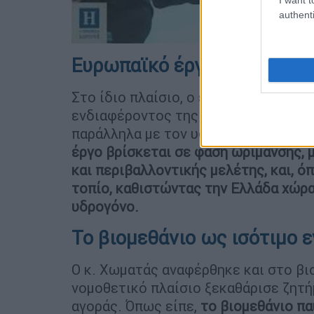
authenti
Ευρωπαϊκό έργο για δίκτυο
Στο ίδιο πλαίσιο, ο εκπρόσωπος του
ενδιαφέροντος της Ευρωπαϊκής Ένωσ
παράλληλα με τον υφιστάμενο κεντρ
έργο βρίσκεται σε φάση ωρίμανσης, 
και περιβαλλοντικής μελέτης, και, ό
τοπίο, καθιστώντας την Ελλάδα χώρα
υδρογόνο.
Το βιομεθάνιο ως ισότιμο 
Ο κ. Χωματάς αναφέρθηκε και στο βι
νομοθετικό πλαίσιο ξεκαθάρισε ζητή
αγοράς. Όπως είπε,
το βιομεθάνιο π