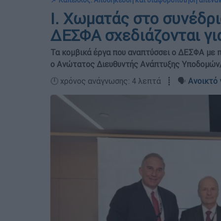
📌 Καπέλλος: Αποθήκευση και διαφοροποίηση απέναν
Ι. Χωματάς στο συνέδρι
ΔΕΣΦΑ σχεδιάζονται γι
Τα κομβικά έργα που αναπτύσσει ο ΔΕΣΦΑ με 
ο Ανώτατος Διευθυντής Ανάπτυξης Υποδομών/Δ
🕛 χρόνος ανάγνωσης: 4 λεπτά ┋ 🗣️
Ανοικτό 