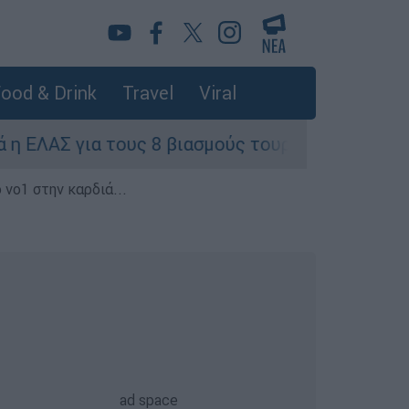
ood & Drink
Travel
Viral
α τους 8 βιασμούς τουριστριών - «Μόνο 3 περισ
 νο1 στην καρδιά...