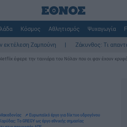
λάδα
Κόσμος
Αθλητισμός
Ψυχαγωγία
F
 Ζαμπούνη
Ζάκυνθος: Τι απαντά η ΕΛΑΣ γι
Netflix έφερε την ταινιάρα του Νόλαν που οι φαν έχουν κρυφό
 Μακεδονίας
📌 Ευρωπαϊκό έργο για δίκτυο υδρογόνου
 Καρύδας: Το GREGY ως έργο εθνικής σημασίας