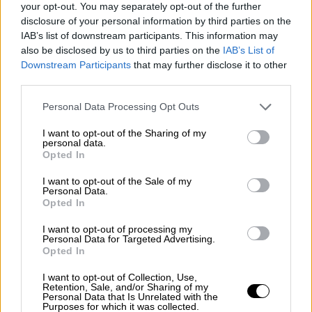
ευρώ
your opt-out. You may separately opt-out of the further
για το 2020 ενημερώθηκαν 11.779
disclosure of your personal information by third parties on the
δικαιούχοι για ποσά ύψους 27,4 εκατ.
IAB’s list of downstream participants. This information may
also be disclosed by us to third parties on the
IAB’s List of
ευρώ
Downstream Participants
that may further disclose it to other
για το 2021 ενημερώθηκαν 19.127
third parties.
δικαιούχοι για ποσά ύψους 18,6 εκατ.
Please note that this website/app uses one or more Google
Personal Data Processing Opt Outs
ευρώ
services and may gather and store information including but
για το 2022 ενημερώθηκαν 197.373
not limited to your visit or usage behaviour. You may click to
I want to opt-out of the Sharing of my
personal data.
δικαιούχοι για ποσά ύψους 54,4 εκατ.
grant or deny consent to Google and its third-party tags to
Opted In
ευρώ
use your data for below specified purposes in below Google
consent section.
I want to opt-out of the Sale of my
Personal Data.
Οι διαφοροποιήσεις αφορούν, ενδεικτικά:
Opted In
μεταβολές στην αξία ή στον αριθμό
I want to opt-out of processing my
δικαιωμάτων ενίσχυσης,
Personal Data for Targeted Advertising.
Opted In
ευρήματα χωρικών και επιτόπιων
ελέγχων σχετικά με την επιλεξιμότητα
I want to opt-out of Collection, Use,
Retention, Sale, and/or Sharing of my
εκτάσεων ή ζωικού κεφαλαίου,
Personal Data that Is Unrelated with the
Purposes for which it was collected.