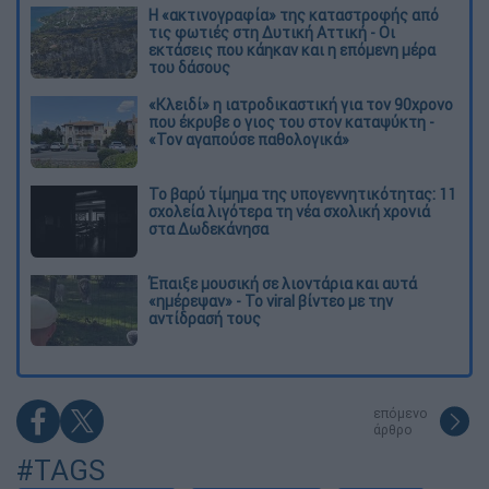
Η «ακτινογραφία» της καταστροφής από
τις φωτιές στη Δυτική Αττική - Οι
εκτάσεις που κάηκαν και η επόμενη μέρα
του δάσους
«Κλειδί» η ιατροδικαστική για τον 90χρονο
που έκρυβε ο γιος του στον καταψύκτη -
«Τον αγαπούσε παθολογικά»
Το βαρύ τίμημα της υπογεννητικότητας: 11
σχολεία λιγότερα τη νέα σχολική χρονιά
στα Δωδεκάνησα
Έπαιξε μουσική σε λιοντάρια και αυτά
«ημέρεψαν» - Το viral βίντεο με την
αντίδρασή τους
επόμενο
άρθρο
#TAGS