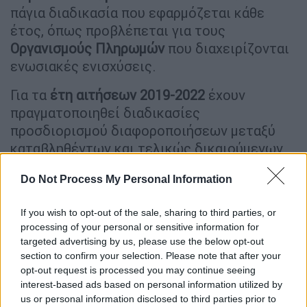
πάγια διαδικασία που εφαρμόζεται κάθε
έτος, όπως προβλέπεται για τους
Οργανισμούς Πληρωμών
που διαχειρίζονται
ενωσιακές ενισχύσεις.
Για τα
έτη αιτήσεων 2019-2022
έχουν
πραγματοποιηθεί διαδικασίες
προσδιορισμού διαφοροποιήσεων μεταξύ
καταβληθέντων και τελικώς δικαιούμενων
ποσών, με αντίστοιχες ενημερώσεις
Do Not Process My Personal Information
δικαιούχων παραγωγών και δυνατότητα
υποβολής παρατηρήσεων και αποδεικτικών
If you wish to opt-out of the sale, sharing to third parties, or
στοιχείων.
processing of your personal or sensitive information for
targeted advertising by us, please use the below opt-out
Ειδικότερα:
section to confirm your selection. Please note that after your
opt-out request is processed you may continue seeing
για το 2019 ενημερώθηκαν 9.768
interest-based ads based on personal information utilized by
δικαιούχοι για ποσά ύψους 6,3 εκατ.
us or personal information disclosed to third parties prior to