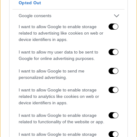
επανυπολογισμούς που προκύπτουν από
Opted Out
διορθώσεις δηλώσεων ή επανελέγχους
στοιχείων,
Google consents
μη πλήρωση προϋποθέσεων
I want to allow Google to enable storage
επιλεξιμότητας για ειδικά καθεστώτα ή
related to advertising like cookies on web or
ενισχύσεις,
device identifiers in apps.
διασταυρώσεις με στοιχεία άλλων
I want to allow my user data to be sent to
φορέων και βάσεων δεδομένων, από τις
Google for online advertising purposes.
οποίες προκύπτει ότι δεν πληρούνται οι
I want to allow Google to send me
προβλεπόμενες προϋποθέσεις
personalized advertising.
χορήγησης των ενισχύσεων.
I want to allow Google to enable storage
Για το 2023, η διαδικασία βρίσκεται σε
related to analytics like cookies on web or
εξέλιξη:
device identifiers in apps.
Οι παραγωγοί έχουν ειδοποιηθεί με
I want to allow Google to enable storage
μήνυμα ηλεκτρονικού ταχυδρομείου στο
related to functionality of the website or app.
e-mail που έχουν δηλώσει στην ψηφιακή
I want to allow Google to enable storage