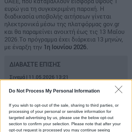
ΟΑΕΕ, που καταβάλλουν εισφορά ύψους 1
ευρώ για τη συγκεκριμένη παροχή. Η
διαδικασία υποβολής αιτήσεων γίνεται
ηλεκτρονικά μέσω της πλατφόρμας gov.gr
και θα παραμείνει ανοιχτή έως τις 13 Μαΐου
2026.Το πρόγραμμα έχει διάρκεια 13 μηνών,
με έναρξη την
1η Ιουνίου 2026.
ΔΙΑΒΑΣΤΕ ΕΠΙΣΗΣ
Σινεμά
|
11.05.2026 13:21
ΕΚΚΟΜΕΔ: Ανακοινώνει
Do Not Process My Personal Information
προεγκρίσεις και εγκρίσεις
χρηματοδότησης
If you wish to opt-out of the sale, sharing to third parties, or
processing of your personal or sensitive information for
Market
|
11.05.2026 13:31
targeted advertising by us, please use the below opt-out
section to confirm your selection. Please note that after your
Η Blackstone εξαγοράζει τη Skroutz,
opt-out request is processed you may continue seeing