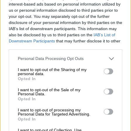
το δημοφιλέστερο marketplace στην
interest-based ads based on personal information utilized by
Ελλάδα, από τη CVC
us or personal information disclosed to third parties prior to
your opt-out. You may separately opt-out of the further
disclosure of your personal information by third parties on the
IAB’s list of downstream participants. This information may
also be disclosed by us to third parties on the
IAB’s List of
Σε συγκεκριμένους προορισμούς, όπως η
Downstream Participants
that may further disclose it to other
Λέρος, Λέσβος, Χίος, Κως, Σάμος και Ρόδος,
third parties.
οι δικαιούχοι δικαιούνται έως 10
Please note that this website/app uses one or more Google
Personal Data Processing Opt Outs
διανυκτερεύσεις χωρίς ιδιωτική συμμετοχή.
services and may gather and store information including but
Αντίστοιχα, στους δήμους της
Βόρειας
not limited to your visit or usage behaviour. You may click to
I want to opt-out of the Sharing of my
personal data.
Εύβοιας
, του
Έβρου
και στη
Θεσσαλία (εκτός
grant or deny consent to Google and its third-party tags to
Opted In
Σποράδων),
προσφέρονται έως 12
use your data for below specified purposes in below Google
consent section.
διανυκτερεύσεις δωρεάν.
I want to opt-out of the Sale of my
Personal Data.
Opted In
Για τις υπόλοιπες περιοχές, παρέχεται
δυνατότητα έως 6 διανυκτερεύσεων με
I want to opt-out of processing my
Personal Data for Targeted Advertising.
μικρή ιδιωτική συμμετοχή, μέσω επιταγής
Opted In
που αντιστοιχεί σε μοναδικό αριθμό ανά
I want to opt-out of Collection, Use,