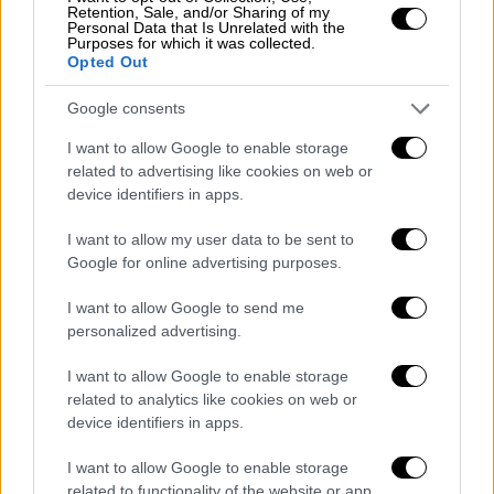
δικαιούχο και ωφελούμενο. Οι
Retention, Sale, and/or Sharing of my
Personal Data that Is Unrelated with the
ενδιαφερόμενοι επιλέγουν κατάλυμα από το
Purposes for which it was collected.
«Μητρώο Παρόχων»
της
ΔΥΠΑ
, κατόπιν
Opted Out
συνεννόησης.Για τον μήνα Αύγουστο, καθώς
Google consents
και για τις περιόδους των Χριστουγέννων
(15.12.2026 – 14.01.2027) και του Πάσχα
I want to allow Google to enable storage
related to advertising like cookies on web or
(23.04.2027 – 09.05.2027), προβλέπεται
device identifiers in apps.
αύξηση της επιδότησης κατά 20%. Η
προσαύξηση αυτή ισχύει καθ’ όλη τη
I want to allow my user data to be sent to
διάρκεια του έτους για τα καταλύματα στη
Google for online advertising purposes.
Βόρεια Εύβοια, τον Έβρο και τη Θεσσαλία
I want to allow Google to send me
(εκτός Σποράδων).
personalized advertising.
Επιπλέον, επιδοτούνται και τα ακτοπλοϊκά
I want to allow Google to enable storage
εισιτήρια,
με συμμετοχή 25%
για τους
related to analytics like cookies on web or
device identifiers in apps.
δικαιούχους, ενώ για τα άτομα με αναπηρία
τα εισιτήρια καλύπτονται πλήρως.
I want to allow Google to enable storage
related to functionality of the website or app.