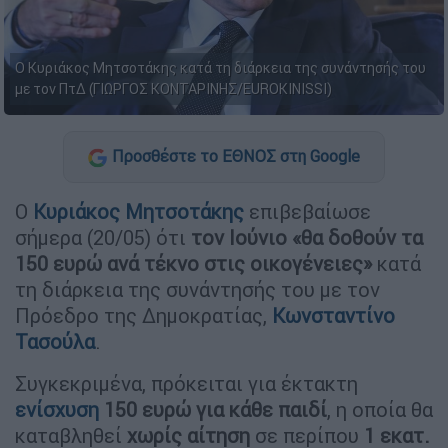
Ο Κυριάκος Μητσοτάκης κατά τη διάρκεια της συνάντησής του
με τον ΠτΔ (ΓΙΩΡΓΟΣ ΚΟΝΤΑΡΙΝΗΣ/EUROKINISSI)
Προσθέστε το ΕΘΝΟΣ στη Google
Ο
Κυριάκος Μητσοτάκης
επιβεβαίωσε
σήμερα (20/05) ότι
τον Ιούνιο «θα δοθούν τα
150 ευρώ ανά τέκνο στις οικογένειες»
κατά
τη διάρκεια της συνάντησής του με τον
Πρόεδρο της Δημοκρατίας,
Κωνσταντίνο
Τασούλα
.
Συγκεκριμένα, πρόκειται για έκτακτη
ενίσχυση
150 ευρώ για κάθε παιδί
, η οποία θα
καταβληθεί
χωρίς αίτηση
σε περίπου
1 εκατ.