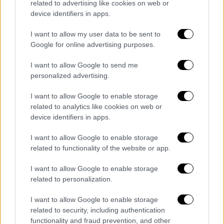
related to advertising like cookies on web or
έως
39.000 ευρώ
θα λάβει
150 ευρώ
, με
δύο
device identifiers in apps.
παιδιά
και εισόδημα έως
44.000 ευρώ 300
I want to allow my user data to be sent to
ευρώ
, με
τρία παιδιά
και εισόδημα έως
Google for online advertising purposes.
49.000 ευρώ 450 ευρώ
, ενώ
για τέσσερα,
πέντε και έξι ή περισσότερα παιδιά η
I want to allow Google to send me
personalized advertising.
ενίσχυση φτάνει αντίστοιχα τα 600, 750
και
τουλάχιστον
900 ευρώ
, με ανώτατα
I want to allow Google to enable storage
εισοδηματικά όρια έως
64.000 ευρώ.
related to analytics like cookies on web or
device identifiers in apps.
Για τα έγγαμα νοικοκυριά,
το όριο ξεκινά από
40.000 ευρώ για ένα παιδί
(150 ευρώ
I want to allow Google to enable storage
related to functionality of the website or app.
ενίσχυση),
ανεβαίνει στα 45.000 ευρώ για
δύο παιδιά (300 ευρώ)
, στα
50.000 ευρώ για
I want to allow Google to enable storage
τρία παιδιά (450 ευρώ)
, στα
55.000 ευρώ για
related to personalization.
τέσσερα παιδιά (600 ευρώ)
, στα
60.000 ευρώ
I want to allow Google to enable storage
για πέντε παιδιά (750 ευρώ)
και φτάνει τα
related to security, including authentication
65.000 ευρώ για έξι ή περισσότερα παιδιά
functionality and fraud prevention, and other