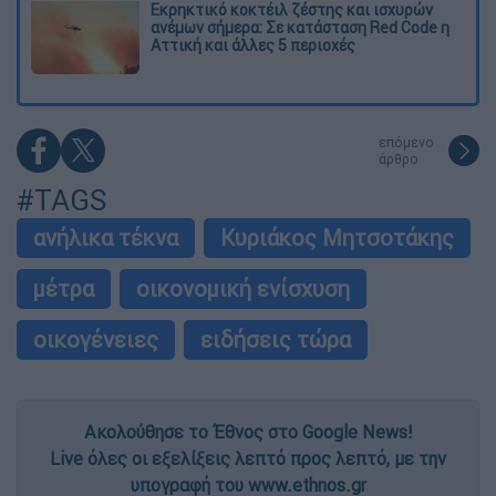
Εκρηκτικό κοκτέιλ ζέστης και ισχυρών
ανέμων σήμερα: Σε κατάσταση Red Code η
Αττική και άλλες 5 περιοχές
επόμενο
άρθρο
#TAGS
ανήλικα τέκνα
Κυριάκος Μητσοτάκης
μέτρα
οικονομική ενίσχυση
οικογένειες
ειδήσεις τώρα
Ακολούθησε το Έθνος στο Google News!
Live όλες οι εξελίξεις λεπτό προς λεπτό, με την
υπογραφή του www.ethnos.gr