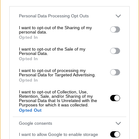
third parties.
Please note that this website/app uses one or more Google
Personal Data Processing Opt Outs
Το μέτρο αναμένεται να καλύψει περίπου το
services and may gather and store information including but
80%
των οικογενειών στη χώρα και για να το
not limited to your visit or usage behaviour. You may click to
I want to opt-out of the Sharing of my
personal data.
λάβουν οι δικαιούχοι του
δεν χρειάζεται να
grant or deny consent to Google and its third-party tags to
Opted In
use your data for below specified purposes in below Google
κάνουν κάποια αίτηση
, αλλά απλά να
consent section.
I want to opt-out of the Sale of my
ελέγξουν ότι έχουν συμπληρώσει στην
Personal Data.
εφορία το IBAN του λογαριασμού τους στο
Opted In
συγκεκριμένο πεδίο.
I want to opt-out of processing my
Personal Data for Targeted Advertising.
Δικαιούχοι και κριτήρια
Opted In
I want to opt-out of Collection, Use,
Δικαιούχοι είναι
οικογένειες με ανήλικα
Retention, Sale, and/or Sharing of my
παιδιά και οικογένειες με προστατευόμενα
Personal Data that Is Unrelated with the
Purposes for which it was collected.
μέλη/τέκνα
(π.χ. ενήλικα τέκνα με αναπηρία/
Opted Out
ανικανότητα που παραμένουν υπό την
Google consents
προστασία της οικογένειας).
I want to allow Google to enable storage
Έτσι, ένας άγαμος με
ένα παιδί
και εισόδημα