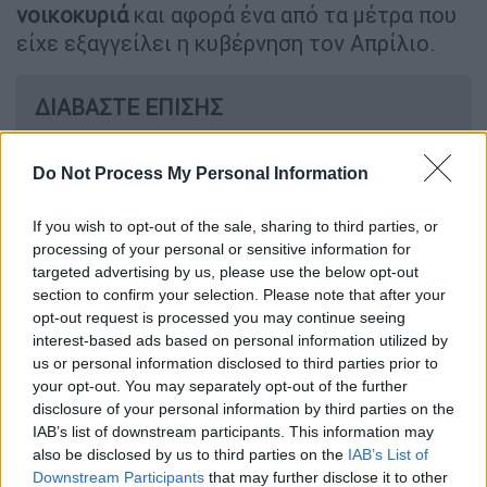
νοικοκυριά
και αφορά ένα από τα μέτρα που
είχε εξαγγείλει η κυβέρνηση τον Απρίλιο.
ΔΙΑΒΑΣΤΕ ΕΠΙΣΗΣ
Πολιτική
|
19.05.2026 20:41
Do Not Process My Personal Information
«Είναι ενήμερη η Κοβέσι»: Τι λέει ο
Φλωρίδης για την τροπολογία - «Δεν
If you wish to opt-out of the sale, sharing to third parties, or
θίγει την Ευρωπαϊκή Εισαγγελία»
processing of your personal or sensitive information for
targeted advertising by us, please use the below opt-out
section to confirm your selection. Please note that after your
Πολιτική
|
20.05.2026 11:49
opt-out request is processed you may continue seeing
Υποκλοπές: Θρίλερ με τον αριθμό
interest-based ads based on personal information utilized by
των ψήφων για Εξεταστική, την
us or personal information disclosed to third parties prior to
Παρασκευή η συζήτηση - Για
your opt-out. You may separately opt-out of the further
disclosure of your personal information by third parties on the
«προαναγγελθείσα θεσμική εκτροπή»
IAB’s list of downstream participants. This information may
μιλά το ΠΑΣΟΚ
also be disclosed by us to third parties on the
IAB’s List of
Downstream Participants
that may further disclose it to other