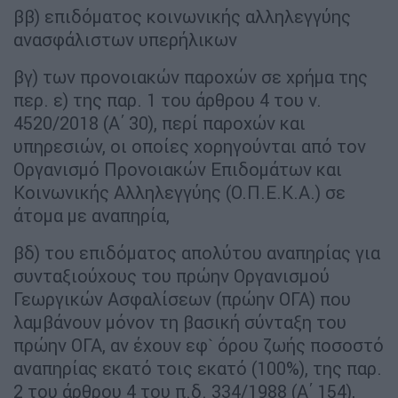
ββ) επιδόματος κοινωνικής αλληλεγγύης
ανασφάλιστων υπερήλικων
βγ) των προνοιακών παροχών σε χρήμα της
περ. ε) της παρ. 1 του άρθρου 4 του ν.
4520/2018 (Α΄ 30), περί παροχών και
υπηρεσιών, οι οποίες χορηγούνται από τον
Οργανισμό Προνοιακών Επιδομάτων και
Κοινωνικής Αλληλεγγύης (Ο.Π.Ε.Κ.Α.) σε
άτομα με αναπηρία,
βδ) του επιδόματος απολύτου αναπηρίας για
συνταξιούχους του πρώην Οργανισμού
Γεωργικών Ασφαλίσεων (πρώην ΟΓΑ) που
λαμβάνουν μόνον τη βασική σύνταξη του
πρώην ΟΓΑ, αν έχουν εφ` όρου ζωής ποσοστό
αναπηρίας εκατό τοις εκατό (100%), της παρ.
2 του άρθρου 4 του π.δ. 334/1988 (Α΄ 154),