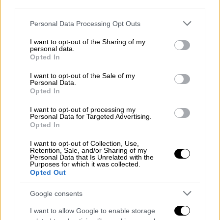
third parties.
Please note that this website/app uses one or more Google
Personal Data Processing Opt Outs
βε) του επιδόματος νόσου και ανικανότητας
services and may gather and store information including but
not limited to your visit or usage behaviour. You may click to
I want to opt-out of the Sharing of my
των συνταξιούχων του Δημοσίου, του
personal data.
grant or deny consent to Google and its third-party tags to
άρθρου 54 του π.δ. 169/2007 (Α΄ 210),
Opted In
use your data for below specified purposes in below Google
consent section.
I want to opt-out of the Sale of my
βστ) του εξωιδρυματικού επιδόματος του
Personal Data.
άρθρου 42 του ν. 1140/1981 (Α΄ 68), τα οποία
Opted In
επιδόματα των υποπερ. βδ), βε) και βστ)
I want to opt-out of processing my
χορηγούνται από τον e-Ε.Φ.Κ.Α.,
Personal Data for Targeted Advertising.
Opted In
βζ) των επιδομάτων των άρθρων 54Α του
I want to opt-out of Collection, Use,
π.δ. 169/2007, 100 έως 103 του π.δ.
Retention, Sale, and/or Sharing of my
Personal Data that Is Unrelated with the
168/2007 (Α΄ 209), τα οποία καταβάλλονται
Purposes for which it was collected.
Opted Out
από το Δημόσιο,
Google consents
βη) σύνταξης αναπηρίας εξ ιδίου
δικαιώματος, η οποία υπολογίζεται
I want to allow Google to enable storage