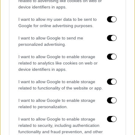
σύμφωνα με το άρθρο 88 του π.δ. 168/2007
related to advertising like cookies on web or
device identifiers in apps.
και καταβάλλεται από το Δημόσιο.
I want to allow my user data to be sent to
γ) Στα άτομα με αναπηρία που κρίνεται ότι
Google for online advertising purposes.
δικαιούνται αναδρομικής καταβολής της
προνοιακής παροχής σε χρήμα της υποπερ.
I want to allow Google to send me
personalized advertising.
βγ) της περ. β) για τον μήνα Νοέμβριο
εκάστου έτους αναφοράς, μετά την τακτική
I want to allow Google to enable storage
καταβολή της μηνιαίας προνοιακής παροχής
related to analytics like cookies on web or
του μήνα αυτού.
device identifiers in apps.
δ) Στους ανάδοχους γονείς ατόμων
I want to allow Google to enable storage
related to functionality of the website or app.
ενταγμένων σε γενικά ή ειδικά αναπηρικά
προνοιακά προγράμματα, οι οποίοι
I want to allow Google to enable storage
λαμβάνουν οικονομική ενίσχυση, σύμφωνα με
related to personalization.
το δεύτερο εδάφιο της παρ. 5 του άρθρου 12
I want to allow Google to enable storage
του ν. 4538/2018 (Α΄ 85), περί παροχών και
related to security, including authentication
διευκολύνσεων σε ανάδοχους γονείς.
functionality and fraud prevention, and other