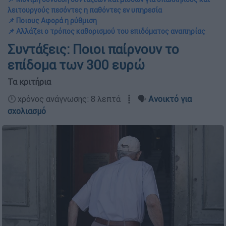
λειτουργούς πεσόντες η παθόντες εν υπηρεσία
📌 Ποιους Αφορά η ρύθμιση
📌 Αλλάζει ο τρόπος καθορισμού του επιδόματος αναπηρίας
Συντάξεις: Ποιοι παίρνουν το
επίδομα των 300 ευρώ
Τα κριτήρια
🕛 χρόνος ανάγνωσης: 8 λεπτά ┋ 🗣️
Ανοικτό για
σχολιασμό