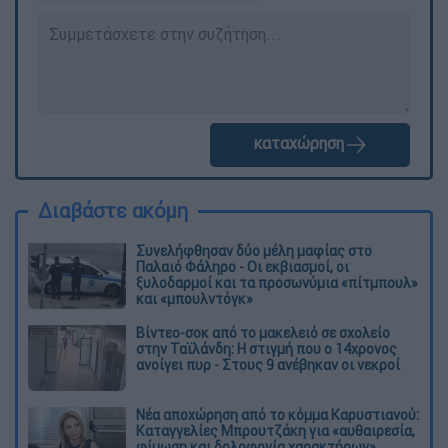
καταχώρηση
Διαβάστε ακόμη
Συνελήφθησαν δύο μέλη μαφίας στο
Παλαιό Φάληρο - Οι εκβιασμοί, οι
ξυλοδαρμοί και τα προσωνύμια «πίτμπουλ»
και «μπουλντόγκ»
Βίντεο-σοκ από το μακελειό σε σχολείο
στην Ταϊλάνδη: Η στιγμή που ο 14χρονος
ανοίγει πυρ - Στους 9 ανέβηκαν οι νεκροί
Νέα αποχώρηση από το κόμμα Καρυστιανού:
Καταγγελίες Μπρουτζάκη για «αυθαιρεσία,
φίμωση και δολοφονία χαρακτήρων»