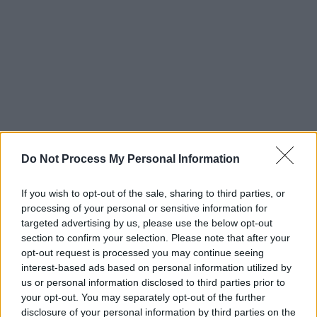
Do Not Process My Personal Information
If you wish to opt-out of the sale, sharing to third parties, or
processing of your personal or sensitive information for
targeted advertising by us, please use the below opt-out
Πίνακας
section to confirm your selection. Please note that after your
opt-out request is processed you may continue seeing
Αθήνα - Δυτικά Προάστια : Σχεδόν 9
interest-based ads based on personal information utilized by
στις 10 διαθέσιμες κατοικίες έχουν
us or personal information disclosed to third parties prior to
your opt-out. You may separately opt-out of the further
ζητούμενο μίσθωμα άνω των 400€
disclosure of your personal information by third parties on the