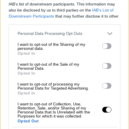
τον μήνα
IAB’s list of downstream participants. This information may
also be disclosed by us to third parties on the
IAB’s List of
Η εικόνα που διαμορφώνεται στις
περιοχές
Downstream Participants
that may further disclose it to other
των Δυτικών Προαστίων
επιβεβαιώνει ότι η
third parties.
ανοδική πορεία των ενοικίων δεν αποτελεί
Please note that this website/app uses one or more Google
Personal Data Processing Opt Outs
πλέον αποκλειστικό χαρακτηριστικό του
services and may gather and store information including but
not limited to your visit or usage behaviour. You may click to
I want to opt-out of the Sharing of my
κέντρου της Αθήνας. Οι φοιτητές που θα
personal data.
grant or deny consent to Google and its third-party tags to
επιλέξουν να αναζητήσουν κατοικία στις
Opted In
use your data for below specified purposes in below Google
δυτικές συνοικίες της πρωτεύουσας θα
consent section.
I want to opt-out of the Sale of my
βρεθούν αντιμέτωποι με
σημαντικά
Personal Data.
Opted In
υψηλότερα μισθώματα
σε σχέση με τα
προηγούμενα χρόνια.
I want to opt-out of processing my
Personal Data for Targeted Advertising.
Opted In
Τα
ζητούμενα μισθώματα για κατοικίες έως
50 τ.μ.
στα Δυτικά Προάστια εκτιμάται ότι
I want to opt-out of Collection, Use,
Retention, Sale, and/or Sharing of my
μεσοσταθμικά αυξήθηκαν κατά περίπου 8%
Personal Data that Is Unrelated with the
Purposes for which it was collected.
σε σχέση με το 2025, ενώ σε σύγκριση με το
Opted Out
2023 η συνολική αύξηση προσεγγίζει το 25%,