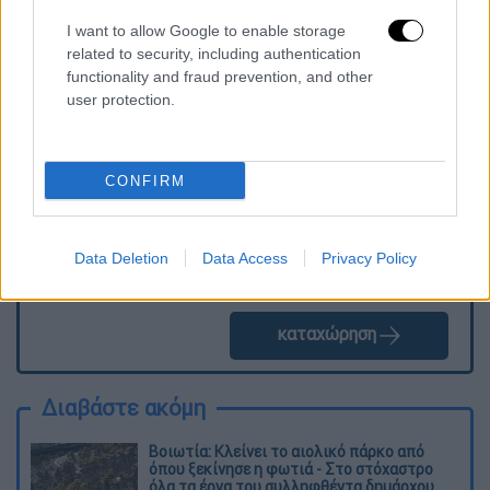
I want to allow Google to enable storage
related to security, including authentication
functionality and fraud prevention, and other
Τα σχολιά σας δημοσιεύονται άμεσα με δική σας ευθύνη. Το
ΕΘΝΟΣ θα παρεμβαίνει και τα προσβλητικά σχόλια θα
user protection.
διαγράφονται
CONFIRM
Data Deletion
Data Access
Privacy Policy
καταχώρηση
Διαβάστε ακόμη
Βοιωτία: Κλείνει το αιολικό πάρκο από
όπου ξεκίνησε η φωτιά - Στο στόχαστρο
όλα τα έργα του συλληφθέντα δημάρχου