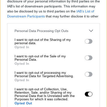
disclosure of your personal information by third parties on the
voucher θα αφαιρείται κατευθείαν
IAB’s list of downstream participants. This information may
(απευθείας αφαίρεση) κατά τη στιγμή της
also be disclosed by us to third parties on the
IAB’s List of
αγοράς.
Downstream Participants
that may further disclose it to other
third parties.
Η επιδότηση αφορά smartphone
Please note that this website/app uses one or more Google
συγκεκριμένων τεχνικών προδιαγραφών που
Personal Data Processing Opt Outs
services and may gather and store information including but
μπορούν να υποστηρίξουν σύγχρονες
not limited to your visit or usage behaviour. You may click to
I want to opt-out of the Sharing of my
εφαρμογές επικοινωνίας και
personal data.
grant or deny consent to Google and its third-party tags to
Opted In
προσβασιμότητας. Η διάθεση των συσκευών
use your data for below specified purposes in below Google
consent section.
θα πραγματοποιηθεί αποκλειστικά μέσω των
I want to opt-out of the Sale of my
Personal Data.
επίσημων παρόχων κινητής τηλεφωνίας και
Opted In
των συνεργαζόμενων επιχειρήσεων που
I want to opt-out of processing my
συμμετέχουν στη δράση.
Personal Data for Targeted Advertising.
Opted In
Ποιοι είναι οι δικαιούχοι
I want to opt-out of Collection, Use,
Retention, Sale, and/or Sharing of my
Κύριοι δικαιούχοι
του προγράμματος
είναι
Personal Data that Is Unrelated with the
Purposes for which it was collected.
άτομα με ποσοστό αναπηρίας άνω του 67%
.
Opted Out