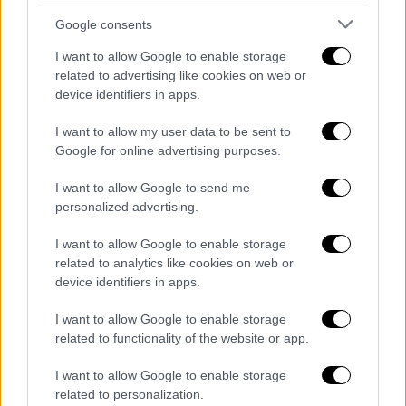
Η επιλογή της συγκεκριμένης ομάδας έγινε
με γνώμονα την ανάγκη τους για τεχνολογικά
Google consents
προηγμένες συσκευές, οι οποίες
I want to allow Google to enable storage
ενσωματώνουν εξειδικευμένα εργαλεία
related to advertising like cookies on web or
προσβασιμότητας
.
device identifiers in apps.
Για την αποφυγή της ταλαιπωρίας των
I want to allow my user data to be sent to
Google for online advertising purposes.
πολιτών, ολόκληρος ο μηχανισμός του
προγράμματος θα «τρέξει» ψηφιακά:
I want to allow Google to send me
Δηλαδή, η επιβεβαίωση των στοιχείων και
personalized advertising.
της επιλεξιμότητας των αιτούντων θα
I want to allow Google to enable storage
γίνεται αυτόματα μέσω των υφιστάμενων
related to analytics like cookies on web or
ηλεκτρονικών μητρώων του Δημοσίου.
device identifiers in apps.
Μάλιστα, με τη διασύνδεση των
πληροφοριακών συστημάτων
I want to allow Google to enable storage
related to functionality of the website or app.
εκμηδενίζονται οι καθυστερήσεις, οι ουρές
και η ανάγκη προσκόμισης έγχαρτων
I want to allow Google to enable storage
δικαιολογητικών.
related to personalization.