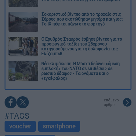
Σοκαριστικό βίντεο από το τροχαίο στις
Σέρρες που σκοτώθηκαν μητέρα και γιος:
Το ΙΧ πέφτει πάνω στο φορτηγό
Ο Ερυθρός Σταυρός έσβησε βίντεο για το
προσφυγικό ταξίδι του 26χρονου
κατηγορούμενου για τη δολοφονία της
Ελίζαμπεθ
Νέα κλιμάκωση: Η Μόσχα δείχνει «άμεση
εμπλοκή» του ΝΑΤΟ σε επιθέσεις σε
ρωσικό έδαφος - Τα ονόματα και ο
«εγκέφαλος»
επόμενο
άρθρο
#TAGS
voucher
smartphone