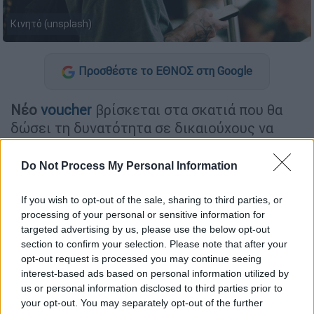
Κινητό (unsplash)
Προσθέστε το ΕΘΝΟΣ στη Google
Νέο
voucher
βρίσκεται στα σκατιά που θα
δώσει τη δυνατότητα σε δικαιούχους να
προχωρήσουν στην αγορά
smartphone
.
Στόχος η δραστική μείωση του ψηφιακού
Do Not Process My Personal Information
αποκλεισμού και η εξασφάλιση ισότιμης
πρόσβασης σε ηλεκτρονικές υπηρεσίες,
If you wish to opt-out of the sale, sharing to third parties, or
processing of your personal or sensitive information for
ψηφιακές συναλλαγές και εφαρμογές του
targeted advertising by us, please use the below opt-out
Δημοσίου.
section to confirm your selection. Please note that after your
opt-out request is processed you may continue seeing
Το ποσό της επιδότησης θα αγγίζει τα 70
interest-based ads based on personal information utilized by
ευρώ ανά συσκευή και η έκπτωση θα είναι
us or personal information disclosed to third parties prior to
άμεσα στο ταμείο καθώς το ποσό του
your opt-out. You may separately opt-out of the further