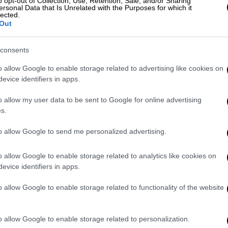
o opt-out of Collection, Use, Retention, Sale, and/or Sharing
αν δεν σας καταβλήθηκε η ενίσχυση των
ersonal Data that Is Unrelated with the Purposes for which it
lected.
Out
consents
o allow Google to enable storage related to advertising like cookies on
evice identifiers in apps.
o allow my user data to be sent to Google for online advertising
υ θα καταβληθούν 16.000.000 ευρώ σε 800
s.
ποφάσεων εφάπαξ.
to allow Google to send me personalized advertising.
αταβολές:
o allow Google to enable storage related to analytics like cookies on
ους για καταβολή επιδομάτων ανεργίας και
evice identifiers in apps.
o allow Google to enable storage related to functionality of the website
α επιδοτούμενη άδεια μητρότητας.
ους στο πλαίσιο επιδοτούμενων
o allow Google to enable storage related to personalization.