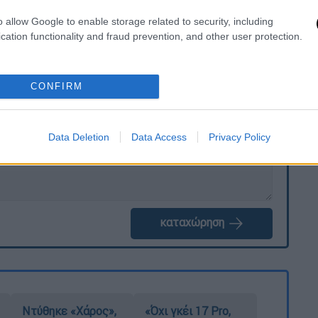
o allow Google to enable storage related to security, including
cation functionality and fraud prevention, and other user protection.
. Το ΕΘΝΟΣ θα παρεμβαίνει και τα προσβλητικά σχόλια θα
CONFIRM
Data Deletion
Data Access
Privacy Policy
καταχώρηση
Ντύθηκε «Χάρος»,
«Όχι γκέι 17 Pro,