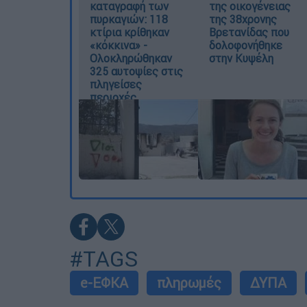
καταγραφή των
της οικογένειας
πυρκαγιών: 118
της 38χρονης
κτίρια κρίθηκαν
Βρετανίδας που
«κόκκινα» -
δολοφονήθηκε
Ολοκληρώθηκαν
στην Κυψέλη
325 αυτοψίες στις
πληγείσες
περιοχές
#TAGS
e-ΕΦΚΑ
πληρωμές
ΔΥΠΑ