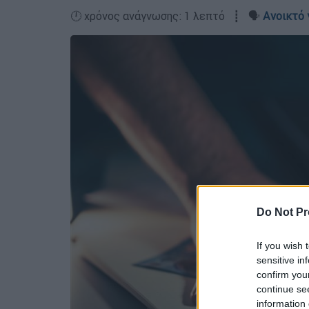
🕛 χρόνος ανάγνωσης: 1 λεπτό ┋ 🗣️
Ανοικτό 
Do Not Pr
If you wish 
sensitive in
confirm you
continue se
information 