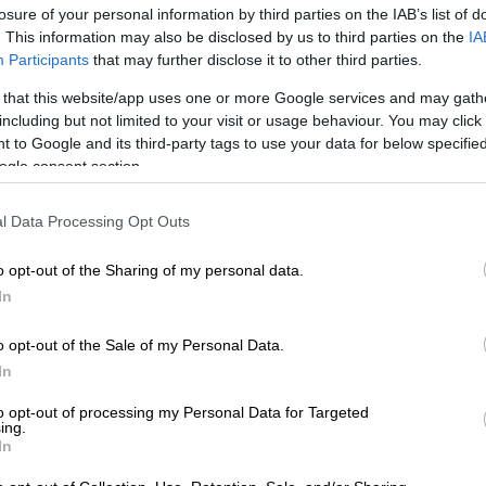
losure of your personal information by third parties on the IAB’s list of
. This information may also be disclosed by us to third parties on the
IA
Participants
that may further disclose it to other third parties.
 that this website/app uses one or more Google services and may gath
including but not limited to your visit or usage behaviour. You may click 
 to Google and its third-party tags to use your data for below specifi
 το ΕΘΝΟΣ στη Google
ogle consent section.
Ιουλίου από τον e-ΕΦΚΑ και τη Δημόσια
l Data Processing Opt Outs
κοίνωσε το
υπουργείο Εργασίας
.
o opt-out of the Sharing of my personal data.
κά 69.856.913,67 ευρώ σε 81.273
In
ραμματισμένων καταβολών του e-ΕΦΚΑ και
o opt-out of the Sale of my Personal Data.
In
to opt-out of processing my Personal Data for Targeted
ing.
In