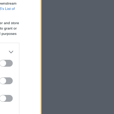
 downstream
B’s List of
er and store
to grant or
ed purposes