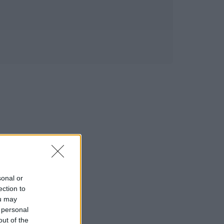
sonal or
ection to
ou may
 personal
out of the