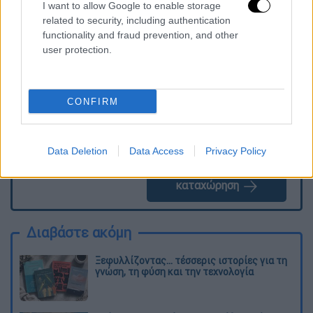
I want to allow Google to enable storage
related to security, including authentication
Τα σχολιά σας δημοσιεύονται άμεσα με δική σας ευθύνη. Το
ΕΘΝΟΣ θα παρεμβαίνει και τα προσβλητικά σχόλια θα
functionality and fraud prevention, and other
διαγράφονται
user protection.
CONFIRM
Data Deletion
Data Access
Privacy Policy
καταχώρηση
Διαβάστε ακόμη
Ξεφυλλίζοντας... τέσσερις ιστορίες για τη
γνώση, τη φύση και την τεχνολογία