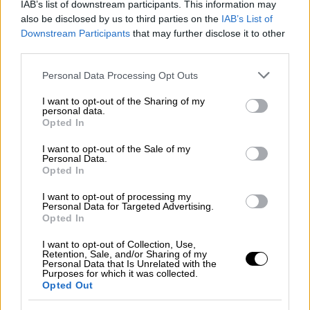
ΔΙΑΒΑΣΤΕ ΕΠΙΣΗΣ
IAB’s list of downstream participants. This information may
also be disclosed by us to third parties on the
IAB’s List of
Οικονομία
|
08.07.2026 07:43
Downstream Participants
that may further disclose it to other
Ακίνητα: Παράταση στο «πάγωμα»
third parties.
ΦΠΑ και φόρου υπεραξίας σχεδιάζει
Please note that this website/app uses one or more Google
Personal Data Processing Opt Outs
η κυβέρνηση
services and may gather and store information including but
not limited to your visit or usage behaviour. You may click to
I want to opt-out of the Sharing of my
personal data.
grant or deny consent to Google and its third-party tags to
Opted In
use your data for below specified purposes in below Google
consent section.
I want to opt-out of the Sale of my
Κατά την περίοδο των
εκπτώσεων
, οι
Personal Data.
επιχειρήσεις έχουν την υποχρέωση να
Opted In
ενημερώνουν τους καταναλωτές για την
I want to opt-out of processing my
προηγούμενη τιμή, ώστε να είναι σαφές το
Personal Data for Targeted Advertising.
Opted In
πραγματικό ποσό της μείωσης.
I want to opt-out of Collection, Use,
Συγκεκριμένα, η προηγούμενη τιμή είναι η
Retention, Sale, and/or Sharing of my
Personal Data that Is Unrelated with the
χαμηλότερη τιμή στην οποία είχε διατεθεί
Purposes for which it was collected.
Opted Out
το προϊόν μέσα στις τελευταίες 30 ημέρες
πριν από την έκπτωση. Για προϊόντα που