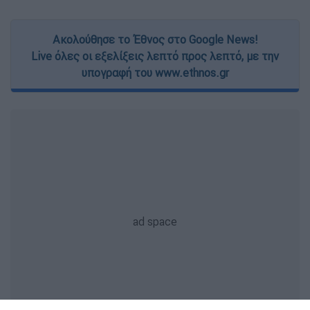
Ακολούθησε το Έθνος στο Google News!
Live όλες οι εξελίξεις λεπτό προς λεπτό, με την
υπογραφή του www.ethnos.gr