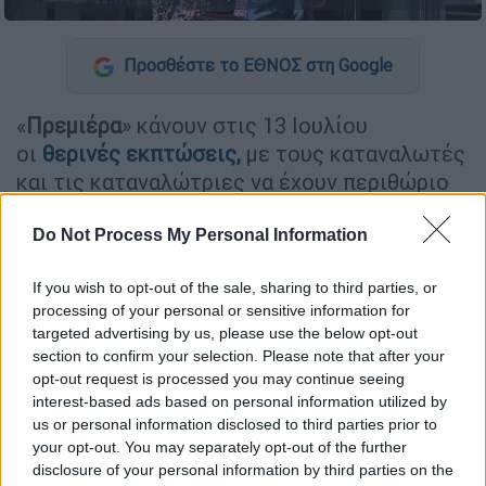
Προσθέστε το ΕΘΝΟΣ στη Google
«
Πρεμιέρα
» κάνουν στις 13 Ιουλίου
οι
θερινές εκπτώσεις
,
με τους καταναλωτές
και τις καταναλώτριες να έχουν περιθώριο
μέχρι τις 31 Αυγούστου για να κάνουν τις
αγορές τους σε πιο προσιτές τιμές.
Do Not Process My Personal Information
Παράλληλα, τα
καταστήματα
θα μείνουν
If you wish to opt-out of the sale, sharing to third parties, or
ανοιχτά και την Κυριακή 19 Ιουλίου με
processing of your personal or sensitive information for
targeted advertising by us, please use the below opt-out
προτεινόμενο ωράριο λειτουργίας είναι από
section to confirm your selection. Please note that after your
τις 11:00 έως τις 18:00, χωρίς να είναι
opt-out request is processed you may continue seeing
υποχρεωτικό για όλες τις επιχειρήσεις να
interest-based ads based on personal information utilized by
ανοίξουν.
us or personal information disclosed to third parties prior to
your opt-out. You may separately opt-out of the further
disclosure of your personal information by third parties on the