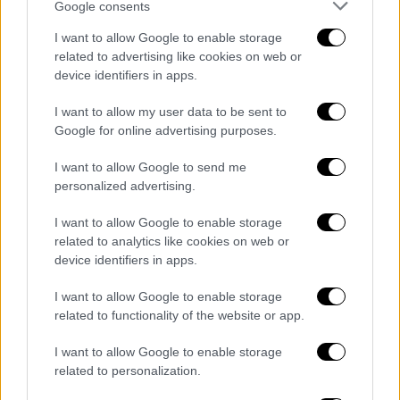
Google consents
κυκλοφορούν στην αγορά για μικρότερο
I want to allow Google to enable storage
χρονικό διάστημα, λαμβάνεται υπόψη η
related to advertising like cookies on web or
χαμηλότερη τιμή των τελευταίων 10
device identifiers in apps.
ημερών.
I want to allow my user data to be sent to
Η
αναγραφή ποσοστού
έκπτωσης
δεν είναι
Google for online advertising purposes.
υποχρεωτική, αλλά όταν χρησιμοποιείται
I want to allow Google to send me
πρέπει να είναι ξεκάθαρο ότι πρόκειται για
personalized advertising.
πραγματική μείωση τιμής.
I want to allow Google to enable storage
Σε περίπτωση που πάνω από το 60% των
related to analytics like cookies on web or
προϊόντων ενός καταστήματος διατίθεται
device identifiers in apps.
σε έκπτωση, το ποσοστό πρέπει να
I want to allow Google to enable storage
αναγράφεται στη βιτρίνα. Αν υπάρχουν
related to functionality of the website or app.
διαφορετικές κατηγορίες εκπτώσεων,
πρέπει να αναφέρεται το εύρος τους.
I want to allow Google to enable storage
related to personalization.