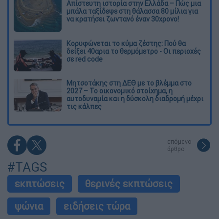
Απίστευτη ιστορία στην Ελλάδα – Πώς μια
μπάλα ταξίδεψε στη θάλασσα 80 μίλια για
να κρατήσει ζωντανό έναν 30χρονο!
Κορυφώνεται το κύμα ζέστης: Πού θα
δείξει 40αρια το θερμόμετρο - Οι περιοχές
σε red code
Μητσοτάκης στη ΔΕΘ με το βλέμμα στο
2027 – Το οικονομικό στοίχημα, η
αυτοδυναμία και η δύσκολη διαδρομή μέχρι
τις κάλπες
επόμενο
άρθρο
#TAGS
εκπτώσεις
θερινές εκπτώσεις
ψώνια
ειδήσεις τώρα