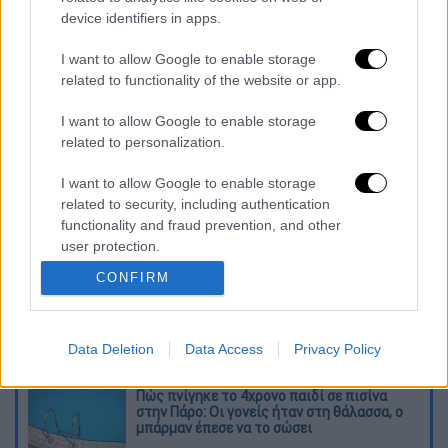
device identifiers in apps.
I want to allow Google to enable storage
related to functionality of the website or app.
I want to allow Google to enable storage
καταχώρηση
related to personalization.
I want to allow Google to enable storage
Διαβάστε ακόμη
related to security, including authentication
functionality and fraud prevention, and other
Από το Μίσιγκαν στον Λευκό Οίκο: Τι
user protection.
σημαίνει η νίκη του Αμπντούλ Ελ-Σαγέντ
για τους Δημοκρατικούς
CONFIRM
O στρατηγός ήταν σχιζοφρενής, εμμονικός,
πλησίαζε τα 75 όταν τον αντάμωσε η δόξα –
Εκείνος που άλλαξε την πορεία της
Data Deletion
Data Access
Privacy Policy
Ιστορίας!
Πώς πνίγηκε το 4χρονο παιδί σε πισίνα
στην Πάρο: Οι γονείς ήταν στη θάλασσα, ο
μπάρμαν έπεσε να το σώσει