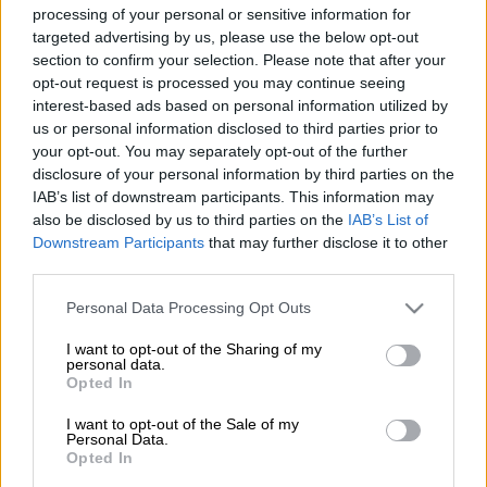
processing of your personal or sensitive information for
targeted advertising by us, please use the below opt-out
section to confirm your selection. Please note that after your
opt-out request is processed you may continue seeing
(AP Photo/Andrew Harnik, File)
interest-based ads based on personal information utilized by
us or personal information disclosed to third parties prior to
your opt-out. You may separately opt-out of the further
Προσθέστε το ΕΘΝΟΣ στη Google
disclosure of your personal information by third parties on the
IAB’s list of downstream participants. This information may
Την ιδιαίτερα ανησυχητική εκτίμηση ότι μία
also be disclosed by us to third parties on the
IAB’s List of
Downstream Participants
that may further disclose it to other
επανάληψη του πολέμου στη
Μέση Ανατολή
third parties.
είναι πολύ πιθανή, με συνέπεια
νέες
αυξήσεις και διακυμάνσεις των τιμών
Please note that this website/app uses one or more Google
Personal Data Processing Opt Outs
services and may gather and store information including but
ενέργειας
, κάνει το
Διεθνές Νομισματικό
not limited to your visit or usage behaviour. You may click to
I want to opt-out of the Sharing of my
Ταμείο
με την επικαιροποίηση των
personal data.
grant or deny consent to Google and its third-party tags to
Opted In
προβλέψεων του για τις προοπτικές της
use your data for below specified purposes in below Google
παγκόσμιας οικονομίας (World Economic
consent section.
I want to opt-out of the Sale of my
Personal Data.
Outlook Update).
Opted In