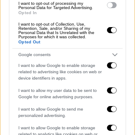
Στην έκθεσή του, το Ταμείο τονίζει ότι η
I want to opt-out of processing my
Personal Data for Targeted Advertising.
παγκόσμια οικονομία καθοδηγείται από δύο
Opted In
αντίθετες δυνάμεις: Από τη μία πλευρά τον
αντίκτυπο του πολέμου
και από την άλλη την
I want to opt-out of Collection, Use,
Retention, Sale, and/or Sharing of my
επιτάχυνση των επενδύσεων και της
Personal Data that Is Unrelated with the
Purposes for which it was collected.
ζήτησης στον τομέα της Τεχνητής
Opted Out
Νοημοσύνης (ΑΙ)
, η οποία συνέβαλε στον
περιορισμό των επιπτώσεων από τη
Google consents
σύγκρουση στη Μέση Ανατολή.
I want to allow Google to enable storage
related to advertising like cookies on web or
Διαβάστε περισσότερα στην
imerisia.gr
device identifiers in apps.
I want to allow my user data to be sent to
Google for online advertising purposes.
Τα σχολιά σας δημοσιεύονται άμεσα με δική σας ευθύνη. Το
ΕΘΝΟΣ θα παρεμβαίνει και τα προσβλητικά σχόλια θα
I want to allow Google to send me
διαγράφονται
personalized advertising.
I want to allow Google to enable storage
related to analytics like cookies on web or