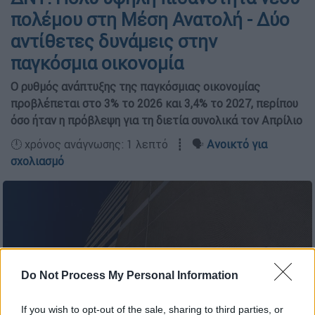
πολέμου στη Μέση Ανατολή - Δύο
αντίθετες δυνάμεις στην
παγκόσμια οικονομία
Ο ρυθμός ανάπτυξης της παγκόσμιας οικονομίας
προβλέπεται στο 3% το 2026 και 3,4% το 2027, περίπου
όσο ήταν η πρόβλεψη για τη διετία συνολικά τον Απρίλιο
🕛 χρόνος ανάγνωσης: 1 λεπτό ┋ 🗣️
Ανοικτό για
σχολιασμό
Do Not Process My Personal Information
If you wish to opt-out of the sale, sharing to third parties, or