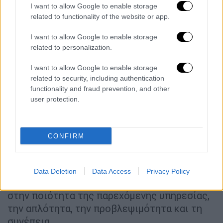
I want to allow Google to enable storage
ομιλία της στο ρυθμιστικό έργο της ΡΑΕ την
related to functionality of the website or app.
τελευταία τριετία, αναφορικά με δομικές
αλλαγές, ενίσχυση εποπτείας και καινοτόμες
I want to allow Google to enable storage
related to personalization.
δράσεις, όπως -μεταξύ άλλων-η
γνωμοδότηση διαμόρφωσης νομικού
I want to allow Google to enable storage
πλαισίου ηλεκτροκίνησης.
related to security, including authentication
functionality and fraud prevention, and other
Πάντως, όπως η ίδια επισήμανε, για τη
user protection.
διασφάλιση του υγιούς ανταγωνισμού στη
λιανική αγορά, απαιτούνται:
CONFIRM
*Ενίσχυση της οικονομικής βιωσιμότητας
των λιανικών αγορών, με καταπολέμηση των
φαινομένων που εμποδίζουν την ανάπτυξή
Data Deletion
Data Access
Privacy Policy
τους (π.χ. ρευματοκλοπές) και με έμφαση
στην ποιότητα της παρεχόμενης υπηρεσίας,
την απλότητα, την προβλεψιμότητα και τη
συνέπεια.