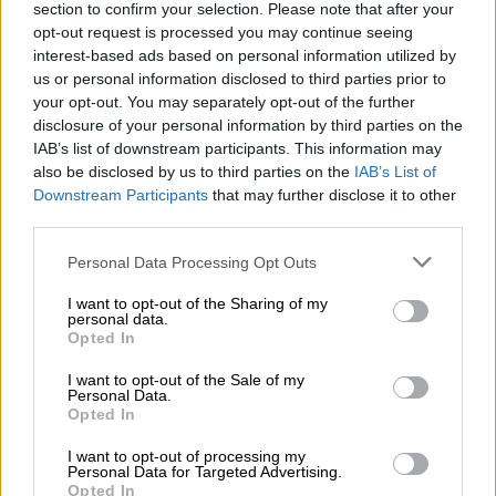
Μιλώντας για τις εξελίξεις της λιανικής
section to confirm your selection. Please note that after your
ενεργειακής αγοράς ηλεκτρικής ενέργειας
opt-out request is processed you may continue seeing
και φυσικού αερίου στην Ελλάδα, η κ.
interest-based ads based on personal information utilized by
us or personal information disclosed to third parties prior to
Γκότζου ανέφερε ότι το 2019 αποτελεί
your opt-out. You may separately opt-out of the further
χρονιά έντονης δραστηριότητας και
disclosure of your personal information by third parties on the
περαιτέρω ενίσχυσης του ανταγωνισμού
IAB’s list of downstream participants. This information may
στον τομέα της προμήθειας, τόσο της
also be disclosed by us to third parties on the
IAB’s List of
Downstream Participants
that may further disclose it to other
ηλεκτρικής ενέργειας όσο και του φυσικού
third parties.
αερίου.
Please note that this website/app uses one or more Google
Personal Data Processing Opt Outs
services and may gather and store information including but
Η ίδια παρουσίασε την εξέλιξη των τάσεων
not limited to your visit or usage behaviour. You may click to
I want to opt-out of the Sharing of my
στη λιανική αγορά ηλεκτρικής ενέργειας
personal data.
grant or deny consent to Google and its third-party tags to
Opted In
διαχρονικά, από το 2008, τις τρέχουσες
use your data for below specified purposes in below Google
τάσεις της αγοράς (μερίδια αγοράς των
consent section.
I want to opt-out of the Sale of my
Personal Data.
Προμηθευτών ενέργειας, κινητικότητα,
Opted In
σύγκριση τιμολογίων λιανικής), καθώς και
I want to opt-out of processing my
τις ιδιαιτερότητες του Μη
Personal Data for Targeted Advertising.
Διασυνδεδεμένου Συστήματος.
Opted In