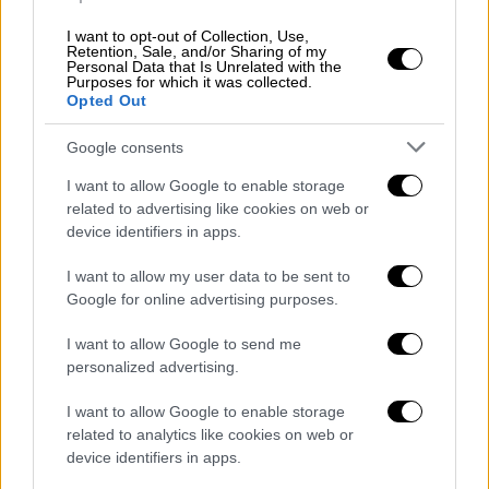
I want to opt-out of Collection, Use,
Αναφερόμενη στα προβλήματα που
Retention, Sale, and/or Sharing of my
εμποδίζουν το περαιτέρω άνοιγμα της
Personal Data that Is Unrelated with the
Purposes for which it was collected.
λιανικής αγοράς, επισήμανε την έλλειψη
Opted Out
εργαλείων αντιστάθμισης ρίσκου στα Μη
Google consents
Διασυνδεδεμένα Νησιά, τα παράπονα των
καταναλωτών αναφορικά με τη μη ορθή
I want to allow Google to enable storage
προσυμβατική ενημέρωση, τόσο για τα
related to advertising like cookies on web or
device identifiers in apps.
τιμολόγια προμήθειας (μέγεθος εκπτώσεων,
ρήτρες προσαρμογής, ρήτρα οριακής τιμής
I want to allow my user data to be sent to
συστήματος) όσο και, γενικότερα, για τα
Google for online advertising purposes.
νόμιμα δικαιώματά τους (π.χ. υπαναχώρηση),
I want to allow Google to send me
με αποτέλεσμα και την αύξηση παραπόνων
personalized advertising.
λόγω απόκλιση της τιμής μεταξύ του
συμβατικού σταδίου και του σταδίου της
I want to allow Google to enable storage
έκδοσης λογαριασμού.
related to analytics like cookies on web or
device identifiers in apps.
Μεταξύ άλλων, η ίδια έδωσε έμφαση στην