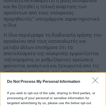
συνέχεια θα καθαριστεί η βάση δεδομένων
και θα ζητηθεί η τελική ανάρτηση των
προϊόντων από τους υπόχρεους
προμηθευτές" υπογράμμισε χαρακτηριστικά
η ίδια.
Η ίδια περιέγραψε τη διαδικασία χρήσης του
εργαλείου από τους καταναλωτές και
μεταξύ άλλων επισήμανε ότι τα
αποτελέσματα της σύγκρισης εμφανίζονται
ταξινομημένα, οι ρυθμιζόμενες χρεώσεις
φαίνονται αναλυτικά και ξεχωριστά από τις
υπόλοιπες χρεώσεις, ενώ πατώντας επάνω
στις "Ρήτρες", "Εκπτώσεις" και
Do Not Process My Personal Information
"Λεπτομέρειες ", εμφανίζονται σε
αναδυόμενα παράθυρα επιπλέον
If you wish to opt-out of the sale, sharing to third parties, or
πληροφορίες.
processing of your personal or sensitive information for
targeted advertising by us, please use the below opt-out