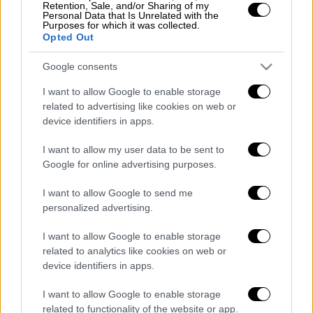
Retention, Sale, and/or Sharing of my
Personal Data that Is Unrelated with the
Η ανοδική τάση ακολουθεί την αντίστοιχη
Purposes for which it was collected.
Opted Out
εξέλιξη σήμερα στην ευρωπαϊκή αγορά
ομολόγων, καθώς οι αποδόσεις των
Google consents
ομολόγων της Ευρωζώνης σημείωναν
I want to allow Google to enable storage
σήμερα άνοδο στο υψηλότερο σημείο από
related to advertising like cookies on web or
τις αρχές Αυγούστου, όπως αναφέρει σε
device identifiers in apps.
τηλεγράφημα το πρακτορείο Reuters, εν
I want to allow my user data to be sent to
αναμονή της αυριανής συνεδρίασης του
Google for online advertising purposes.
διοικητικού συμβουλίου της Ευρωπαϊκής
Κεντρικής Τράπεζας και εν μέσω
I want to allow Google to send me
αμφιβολιών στην αγορά για το εάν η
ΕΚΤ
θα
personalized advertising.
ανακοινώσει τελικά νέο πρόγραμμα
I want to allow Google to enable storage
ποσοτικής χαλάρωσης αυτήν την εβδομάδα.
related to analytics like cookies on web or
device identifiers in apps.
Διαβάστε ακόμη
I want to allow Google to enable storage
Η «μαύρη» καταγραφή των πυρκαγιών: 118
related to functionality of the website or app.