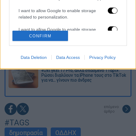
κτίρια κρίθηκαν «κόκκινα» -
Ολοκληρώθηκαν 325 αυτοψίες στις
πληγείσες περιοχές
I want to allow Google to enable storage
related to personalization.
Η πρώτη δήλωση της οικογένειας της
38χρονης Βρετανίδας που δολοφονήθηκε
I want to allow Google to enable storage
στην Κυψέλη
related to security, including authentication
CONFIRM
functionality and fraud prevention, and other
Ντύθηκε «Χάρος», ανέβηκε στην οροφή
user protection.
νοσοκομείου και κοιτούσε επίμονα τους
ασθενείς
Data Deletion
Data Access
Privacy Policy
«Όχι γκέι 17 Pro, αλλά σπασμένο 11άρι»:
Ρώσοι διαλύουν τα iPhone τους στο TikTok
για να... γίνουν πιο άνδρες
επόμενο
άρθρο
#TAGS
δημοπρασία
ΟΔΔΗΧ