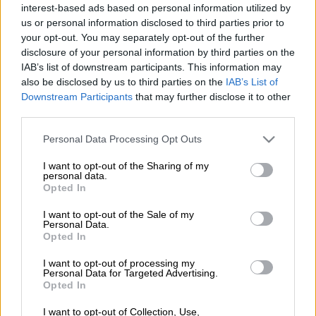
interest-based ads based on personal information utilized by
Προσθέστε το ΕΘΝΟΣ στη Google
us or personal information disclosed to third parties prior to
your opt-out. You may separately opt-out of the further
disclosure of your personal information by third parties on the
Με το επιτόκιο να υποχωρεί στο 0,29%, από
IAB’s list of downstream participants. This information may
0,47% που είχε καταγραφεί στην αντίστοιχη
also be disclosed by us to third parties on the
IAB’s List of
προηγούμενη δημοπρασία, ο
Οργανισμός
Downstream Participants
that may further disclose it to other
Διαχείρισης Δημοσίου Χρέους
δανείστηκε
third parties.
σήμερα 812,5 εκατ. ευρώ, δημοπρατώντας
Please note that this website/app uses one or more Google
Personal Data Processing Opt Outs
έντοκα γραμμάτια διάρκειας 52 εβδομάδων
services and may gather and store information including but
στην προγραμματισμένη δημοπρασία
not limited to your visit or usage behaviour. You may click to
I want to opt-out of the Sharing of my
personal data.
grant or deny consent to Google and its third-party tags to
εντόκων γραμματίων την οποία είχε
Opted In
use your data for below specified purposes in below Google
προαναγγείλει την Παρασκευή. Εν τω μεταξύ
consent section.
I want to opt-out of the Sale of my
σήμερα, ανοδικές τάσεις επικρατούν στην
Personal Data.
Opted In
ελληνική αγορά ομολόγων, με την απόδοση
του ελληνικού δεκαετούς τίτλου αναφοράς
I want to opt-out of processing my
Personal Data for Targeted Advertising.
να «σκαρφαλώνει» στην περιοχή του 1,7%.
Opted In
Στη ζώνη τού 0,9% κινείται η απόδοση του
ελληνικού πενταετούς τίτλου αναφοράς.
I want to opt-out of Collection, Use,