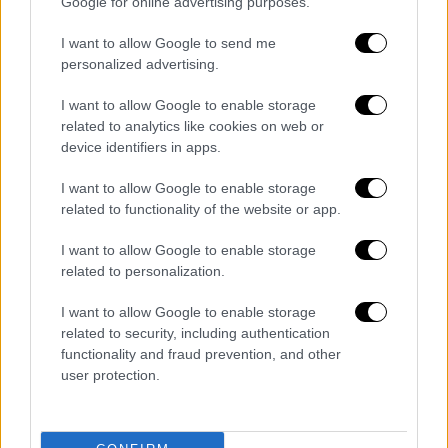
Google for online advertising purposes.
ακίνητα που παρέμειναν στα αζήτητα λόγω
της κρίσης και της υψηλής φορολογία τους
I want to allow Google to send me
personalized advertising.
αλλά και την αντιπαροχή η οποία αρχίζει να
επιστρέφει στον χάρτη της κτηματαγοράς.
I want to allow Google to enable storage
Από το ΦΠΑ θα γλιτώσουν και οι ιδιοκτήτες
related to analytics like cookies on web or
οικοπέδων οι οποίοι σήμερα πληρώνουν
device identifiers in apps.
φόρο 24% για τα ακίνητα που παίρνουν ως
I want to allow Google to enable storage
αντιπαροχή από τους κατασκευαστές.
related to functionality of the website or app.
Πάγωμα φόρου υπεραξίας
I want to allow Google to enable storage
related to personalization.
Αναστέλλεται για ακόμα τρία χρόνια και
συγκεκριμένα μέχρι και τις 31 Δεκεμβρίου
I want to allow Google to enable storage
related to security, including authentication
2022 ο φόρος υπεραξίας στις μεταβιβάσεις
functionality and fraud prevention, and other
ακινήτων. Είναι ένας φόρος ο οποίος
user protection.
επιβαρύνει τους πωλητές ακινήτων και
επιβάλλεται στη διαφορά που προκύπτει
μεταξύ της τιμής κτήσης και της τιμής