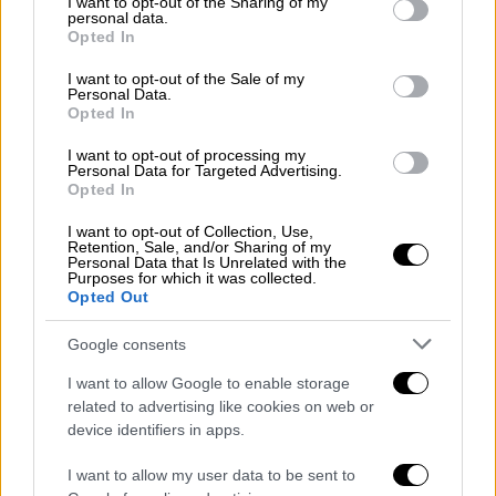
not limited to your visit or usage behaviour. You may click to
I want to opt-out of the Sharing of my
personal data.
grant or deny consent to Google and its third-party tags to
Όλα τα νεόδμητα ακίνητα με άδεια
Opted In
use your data for below specified purposes in below Google
οικοδομής μέχρι και τα τέλη του 2022 θα
consent section.
I want to opt-out of the Sale of my
πωλούνται χωρίς ΦΠΑ 24%. Αυτό σημαίνει
Personal Data.
Opted In
ότι θα επιβαρύνονται με φόρο μεταβίβασης
3% ο οποίος επιβάλλεται σήμερα στην αγορά
I want to opt-out of processing my
Personal Data for Targeted Advertising.
πρώτης κατοικίας εφόσον η αξία της
Opted In
υπερβαίνει τα αφορολόγητα όρια και στις
I want to opt-out of Collection, Use,
πωλήσεις «μεταχειρισμένων» ακινήτων. Η
Retention, Sale, and/or Sharing of my
Personal Data that Is Unrelated with the
αναστολή της επιβολής του ΦΠΑ θα ισχύσει
Purposes for which it was collected.
για όλα τα κτίσματα τα οποία έχουν
Opted Out
οικοδομικές άδειες που εκδόθηκαν από την
Google consents
1η Ιανουαρίου 2006 και μετά και είτε έχουν
παραμείνει ημιτελή μέχρι σήμερα είτε έχουν
I want to allow Google to enable storage
related to advertising like cookies on web or
αποπερατωθεί αλλά έχουν μείνει μέχρι
device identifiers in apps.
σήμερα απούλητα.
I want to allow my user data to be sent to
Το μέτρο αγγίζει άμεσα περίπου 100.000