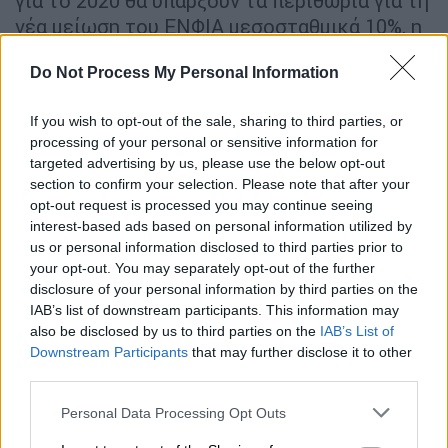
για το 2020 θα υπάρξουν τα περιθώρια για τη
νέα μείωση του ΕΝΦΙΑ μεσοσταθμικά 10%, η
οποία θα είναι μεγαλύτερη στις περιοχές
Do Not Process My Personal Information
στις οποίες θα είναι υψηλότερη αύξηση των
αντικειμενικών τιμών.
If you wish to opt-out of the sale, sharing to third parties, or
Τα έσοδα που θα προκύψουν από την
processing of your personal or sensitive information for
targeted advertising by us, please use the below opt-out
προσέγγιση των αντικειμενικών στις
section to confirm your selection. Please note that after your
εμπορικές τιμές και την επέκταση του
opt-out request is processed you may continue seeing
αντικειμενικού συστήματος σε 7.000
interest-based ads based on personal information utilized by
περιοχές που βρίσκονται σήμερα εκτός
us or personal information disclosed to third parties prior to
your opt-out. You may separately opt-out of the further
συστήματος εκτιμάται ότι μπορεί να
disclosure of your personal information by third parties on the
ανέλθουν στο επίπεδο των 400-500 ευρώ.
IAB’s list of downstream participants. This information may
also be disclosed by us to third parties on the
IAB’s List of
Ειδικότερα, οι παρεμβάσεις που
Downstream Participants
that may further disclose it to other
δρομολογούνται στο μέτωπο των ακινήτων
third parties.
προβλέπουν:
Please note that this website/app uses one or more Google
Personal Data Processing Opt Outs
services and may gather and store information including but
Αναστολή του ΦΠΑ για τρία χρόνια