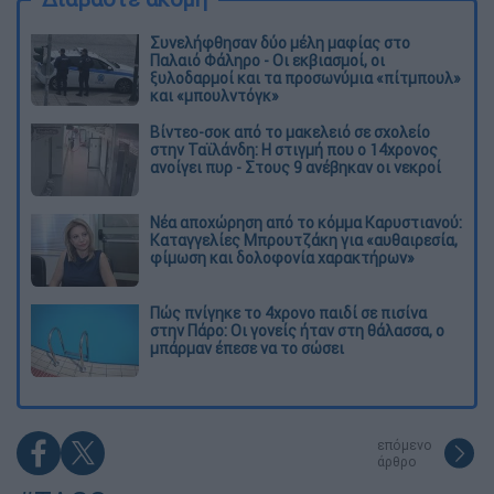
Συνελήφθησαν δύο μέλη μαφίας στο
Παλαιό Φάληρο - Οι εκβιασμοί, οι
ξυλοδαρμοί και τα προσωνύμια «πίτμπουλ»
και «μπουλντόγκ»
Βίντεο-σοκ από το μακελειό σε σχολείο
στην Ταϊλάνδη: Η στιγμή που ο 14χρονος
ανοίγει πυρ - Στους 9 ανέβηκαν οι νεκροί
Νέα αποχώρηση από το κόμμα Καρυστιανού:
Καταγγελίες Μπρουτζάκη για «αυθαιρεσία,
φίμωση και δολοφονία χαρακτήρων»
Πώς πνίγηκε το 4χρονο παιδί σε πισίνα
στην Πάρο: Οι γονείς ήταν στη θάλασσα, ο
μπάρμαν έπεσε να το σώσει
επόμενο
άρθρο