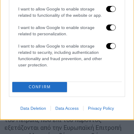
Πειραιά».
I want to allow Google to enable storage
Η πρώτη δόση ύψους 100 εκατ. ευρώ
related to functionality of the website or app.
υπεγράφη σήμερα και το υπόλοιπο ποσό θα
I want to allow Google to enable storage
εκταμιευτεί παράλληλα με την πρόοδο των
related to personalization.
έργων.
I want to allow Google to enable storage
Εγγυητής του δανείου της ΕΤΕπ είναι η
related to security, including authentication
Τράπεζα Εξαγωγών - Εισαγωγών της Κίνας
functionality and fraud prevention, and other
(CEXIM). Η σχετική σύμβαση εγγύησης
user protection.
μεταξύ ΟΛΠ - CEXIM επίσης υπεγράφη
σήμερα παρουσία της προέδρου της CEXIM
CONFIRM
κας HU Xiaolian και του Αθανάσιου Λιάγκου
από την ΟΛΠ Α.Ε. Το μακροπρόθεσμο δάνειο
της ΕΤΕπ, ύψους 140 εκατ. ευρώ, θα
Data Deletion
Data Access
Privacy Policy
συμπληρώσει άλλες επενδύσεις στο λιμάνι
του Πειραιά, που επί του παρόντος
εξετάζονται από την Ευρωπαϊκή Επιτροπή