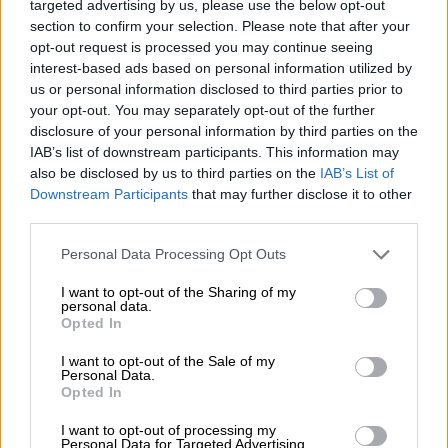
targeted advertising by us, please use the below opt-out
χρηματοδότηση σημαντικών λιμανιών στην
section to confirm your selection. Please note that after your
Ευρώπη και ανά την υφήλιο».
opt-out request is processed you may continue seeing
interest-based ads based on personal information utilized by
Ο Andrew McDowell, αντιπρόεδρος της
us or personal information disclosed to third parties prior to
Ευρωπαϊκής Τράπεζας Επενδύσεων, δήλωσε:
your opt-out. You may separately opt-out of the further
«Η ανάπλαση του λιμανιού του Πειραιά θα
disclosure of your personal information by third parties on the
IAB’s list of downstream participants. This information may
ενισχύσει τις συνδέσεις μεταξύ της
also be disclosed by us to third parties on the
IAB’s List of
Ελλάδας και υπόλοιπου κόσμου και θα
Downstream Participants
that may further disclose it to other
εξασφαλίσει στη χώρα έναν παγκόσμιας
third parties.
κλάσης θαλάσσιο κόμβο logistics. Η
Please note that this website/app uses one or more Google
Personal Data Processing Opt Outs
Ευρωπαϊκή Τράπεζα Επενδύσεων έχει την
services and may gather and store information including but
ευχαρίστηση να χορηγήσει ένα
not limited to your visit or usage behaviour. You may click to
I want to opt-out of the Sharing of my
personal data.
μακροπρόθεσμο, 20ετές δάνειο ύψους 140
grant or deny consent to Google and its third-party tags to
Opted In
use your data for below specified purposes in below Google
εκατ. ευρώ για τον κύριο ναυτιλιακό κόμβο
consent section.
της Ελλάδας και κυριότερο λιμάνι της
I want to opt-out of the Sale of my
Personal Data.
Μεσογείου. Η στήριξη από την ΕΤΕπ
Opted In
αντικατοπτρίζει τα οικονομικά οφέλη που
I want to opt-out of processing my
θα προκύψουν τα επόμενα χρόνια και τη
Personal Data for Targeted Advertising.