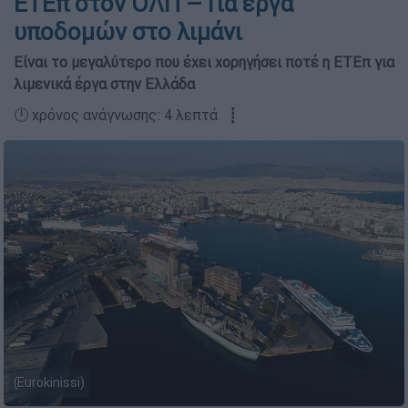
ΕΤΕπ στον ΟΛΠ – Για έργα
υποδομών στο λιμάνι
Είναι το μεγαλύτερο που έχει χορηγήσει ποτέ η ΕΤΕπ για
λιμενικά έργα στην Ελλάδα
🕛 χρόνος ανάγνωσης: 4 λεπτά ┋
(Eurokinissi)