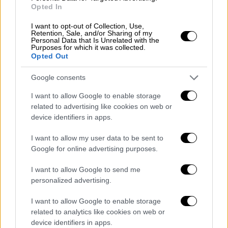
Opted In
σημασία που έχει η εξασφάλιση
ανταγωνιστικών μεταφορικών συνδέσεων
I want to opt-out of Collection, Use,
Retention, Sale, and/or Sharing of my
για την Ελλάδα και την Ανατολική Ευρώπη».
Personal Data that Is Unrelated with the
Purposes for which it was collected.
Opted Out
Ο Yu Zenggang, πρόεδρος του Οργανισμού
Λιμένος Πειραιώς Α.Ε., δήλωσε: «Οι
Google consents
πρόσφατες επενδύσεις δείχνουν πώς οι
I want to allow Google to enable storage
επενδύσεις στο λιμάνι του Πειραιά μπορούν
related to advertising like cookies on web or
να στηρίξουν την οικονομική ανάπτυξη και
device identifiers in apps.
να είναι επωφελείς για την Ελλάδα. Η
επιβεβαίωση της στήριξης ύψους 140 εκατ.
I want to allow my user data to be sent to
Google for online advertising purposes.
ευρώ από την Ευρωπαϊκή Τράπεζα
Επενδύσεων έρχεται ύστερα μια διαδικασία
I want to allow Google to send me
ενδελεχούς αξιολόγησης και
personalized advertising.
αντικατοπτρίζει τα πολλαπλά οφέλη που θα
I want to allow Google to enable storage
προκύψουν από το μεγαλύτερο επενδυτικό
related to analytics like cookies on web or
πρόγραμμα στην ιστορία του λιμανιού του
device identifiers in apps.