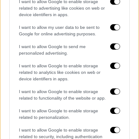
I want to allow Google to enable storage
related to advertising like cookies on web or
device identifiers in apps.
I want to allow my user data to be sent to
Google for online advertising purposes.
I want to allow Google to send me
personalized advertising.
I want to allow Google to enable storage
related to analytics like cookies on web or
ΟΙΚΟΝΟΜΙΑ
25.12.2019
11:24
device identifiers in apps.
Ακίνητα και βεβαιωμένες οφειλές σε
I want to allow Google to enable storage
δήμους: Ευκαιρία για ρύθμιση χωρίς
related to functionality of the website or app.
πρόστιμα
Ακίνητα και βεβαιωμένες οφειλές σε
I want to allow Google to enable storage
δήμους: Ευκαιρία για ρύθμιση χωρίς
related to personalization.
πρόστιμα
I want to allow Google to enable storage
related to security, including authentication