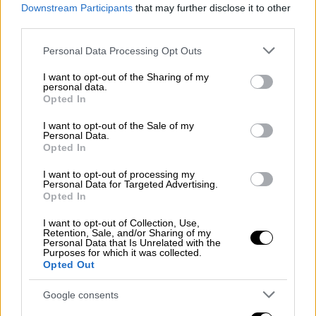
Downstream Participants
that may further disclose it to other
καθορισµό της επιφάνειας ή και της χρήσης
third parties.
ακινήτου περί του υπολογισµού φόρων,
Please note that this website/app uses one or more Google
τελών και εισφορών προς τους ΟΤΑ α’
Personal Data Processing Opt Outs
services and may gather and store information including but
βαθµού, µπορούν να υποβάλουν δήλωση µε
not limited to your visit or usage behaviour. You may click to
I want to opt-out of the Sharing of my
τα ορθά στοιχεία µέχρι 31/3/2020 χωρίς
personal data.
grant or deny consent to Google and its third-party tags to
Opted In
επιβολή προστίµων για τη µη υποβολή ή την
use your data for below specified purposes in below Google
consent section.
υποβολή ανακριβούς δήλωσης. ∆ιαφορές
I want to opt-out of the Sale of my
Personal Data.
στους αναλογούντες φόρους, τέλη και
Opted In
εισφορές εκ των δηλώσεων του
I want to opt-out of processing my
προηγουµένου εδαφίου υπολογίζονται και
Personal Data for Targeted Advertising.
οφείλονται µόνον από την 1/1/2020».
Opted In
I want to opt-out of Collection, Use,
Retention, Sale, and/or Sharing of my
Personal Data that Is Unrelated with the
Purposes for which it was collected.
Opted Out
Google consents