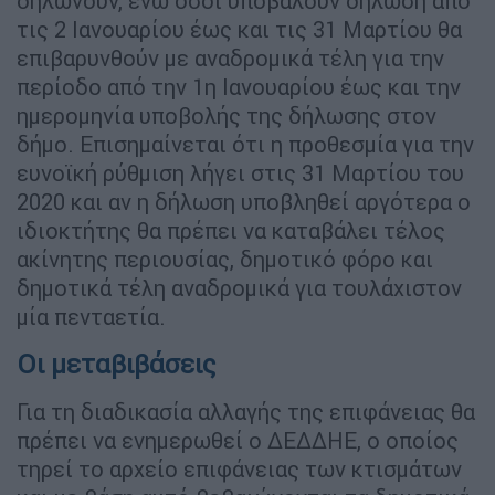
δηλώνουν, ενώ όσοι υποβάλουν δήλωση από
τις 2 Ιανουαρίου έως και τις 31 Μαρτίου θα
επιβαρυνθούν µε αναδροµικά τέλη για την
περίοδο από την 1η Ιανουαρίου έως και την
ηµεροµηνία υποβολής της δήλωσης στον
δήµο. Επισηµαίνεται ότι η προθεσµία για την
ευνοϊκή ρύθµιση λήγει στις 31 Μαρτίου του
2020 και αν η δήλωση υποβληθεί αργότερα ο
ιδιοκτήτης θα πρέπει να καταβάλει τέλος
ακίνητης περιουσίας, δηµοτικό φόρο και
δηµοτικά τέλη αναδροµικά για τουλάχιστον
µία πενταετία.
Οι μεταβιβάσεις
Για τη διαδικασία αλλαγής της επιφάνειας θα
πρέπει να ενηµερωθεί ο ∆Ε∆∆ΗΕ, ο οποίος
τηρεί το αρχείο επιφάνειας των κτισµάτων