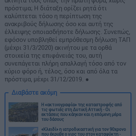
ακίνητά τους όπως την πρώτη φορά, χωρίς
πρόστιµα; Η διάταξη ορίζει ρητά ότι
καλύπτεται τόσο η περίπτωση της
ανακριβούς δήλωσης όσο και αυτή της
έλλειψης οποιασδήποτε δήλωσης. Συνεπώς,
εφόσον υποβληθεί εµπρόθεσµη δήλωση ΤΑΠ
(µέχρι 31/3/2020) ακινήτου µε τα ορθά
στοιχεία της επιφάνειάς του, αυτή
συνεπάγεται πλήρη απαλλαγή τόσο από τον
κύριο φόρο ή, τέλος, όσο και από όλα τα
πρόστιµα, µέχρι 31/12/2019. ●
Διαβάστε ακόμη
Η «ακτινογραφία» της καταστροφής από
τις φωτιές στη Δυτική Αττική - Οι
εκτάσεις που κάηκαν και η επόμενη μέρα
του δάσους
«Κλειδί» η ιατροδικαστική για τον 90χρονο
που έκρυβε ο γιος του στον καταψύκτη -