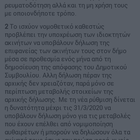
ρευµατοδότηση αλλά και τη µη χρήση τους
µε οποιονδήποτε τρόπο.
2
Το ισχύον νοµοθετικό καθεστώς
προβλέπει την υποχρέωση των ιδιοκτητών
ακινήτων να υποβάλουν δήλωση της
επιφανείας των ακινήτων τους στον δήµο
µέσα σε προθεσµία ενός µήνα από τη
δηµοσίευση της απόφασης του ∆ηµοτικού
Συµβουλίου. Αλλη δήλωση πέραν της
αρχικής δεν χρειαζόταν, παρά µόνο σε
περίπτωση µεταβολής στοιχείων της
αρχικής δήλωσης. Με τη νέα ρύθµιση δίνεται
η δυνατότητα µέχρι τις 31/3/2020 να
υποβάλουν δήλωση µόνο για τις µεταβολές
που έχουν επέλθει από νοµιµοποίηση
αυθαιρέτων ή µπορούν να δηλώσουν όλα τα