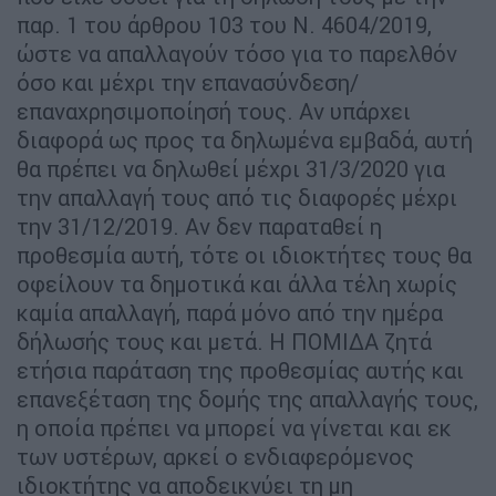
παρ. 1 του άρθρου 103 του Ν. 4604/2019,
ώστε να απαλλαγούν τόσο για το παρελθόν
όσο και µέχρι την επανασύνδεση/
επαναχρησιµοποίησή τους. Αν υπάρχει
διαφορά ως προς τα δηλωµένα εµβαδά, αυτή
θα πρέπει να δηλωθεί µέχρι 31/3/2020 για
την απαλλαγή τους από τις διαφορές µέχρι
την 31/12/2019. Αν δεν παραταθεί η
προθεσµία αυτή, τότε οι ιδιοκτήτες τους θα
οφείλουν τα δηµοτικά και άλλα τέλη χωρίς
καµία απαλλαγή, παρά µόνο από την ηµέρα
δήλωσής τους και µετά. Η ΠΟΜΙ∆Α ζητά
ετήσια παράταση της προθεσµίας αυτής και
επανεξέταση της δοµής της απαλλαγής τους,
η οποία πρέπει να µπορεί να γίνεται και εκ
των υστέρων, αρκεί ο ενδιαφερόµενος
ιδιοκτήτης να αποδεικνύει τη µη