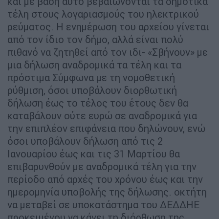
και µε βάση αυτό βεβαιώνονται τα δηµοτικά
τέλη στους λογαριασµούς του ηλεκτρικού
ρεύµατος. Η ενηµέρωση του αρχείου γίνεται
από τον ίδιο τον δήµο, αλλά είναι πολύ
πιθανό να ζητηθεί από τον ιδι- «Σβήνουν» µε
µια δήλωση αναδροµικά τα τέλη και τα
πρόστιµα Σύµφωνα µε τη νοµοθετική
ρύθµιση, όσοι υποβάλουν διορθωτική
δήλωση έως το τέλος του έτους δεν θα
καταβάλουν ούτε ευρώ σε αναδροµικά για
την επιπλέον επιφάνεια που δηλώνουν, ενώ
όσοι υποβάλουν δήλωση από τις 2
Ιανουαρίου έως και τις 31 Μαρτίου θα
επιβαρυνθούν µε αναδροµικά τέλη για την
περίοδο από αρχές του χρόνου έως και την
ηµεροµηνία υποβολής της δήλωσης. οκτήτη
να µεταβεί σε υποκατάστηµα του ∆Ε∆∆ΗΕ
προκειµένου να κάνει τη διόρθωση της