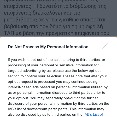
επιφάνειας. Η δυνατότητα διόρθωσης της
επιφάνειας διευκολύνει και τις
µεταβιβάσεις ακινήτων, καθώς απαιτείται
βεβαίωση από τον δήµο για τη µη οφειλή
ΤΑΠ µε βάση την πραγµατική επιφάνεια του
ακινήτου, όπως προκύπτει από βεβαίωση
µηχανικού.
Do Not Process My Personal Information
Η
Πανελλήνια Οµοσπονδία Ιδιοκτητών
If you wish to opt-out of the sale, sharing to third parties, or
Ακινήτων (ΠΟΜΙ∆Α)
έδωσε δύο σηµαντικές
processing of your personal or sensitive information for
απαντήσεις σε αντίστοιχες ερωτήσεις.
targeted advertising by us, please use the below opt-out
section to confirm your selection. Please note that after your
Ειδικότερα:
opt-out request is processed you may continue seeing
interest-based ads based on personal information utilized by
1
Η νέα ρύθµιση αφορά όλα τα ακίνητα
us or personal information disclosed to third parties prior to
(κτίσµατα - οικόπεδα); Και τα µη
your opt-out. You may separately opt-out of the further
ηλεκτροδοτούµενα καθώς και αυτά που δεν
disclosure of your personal information by third parties on the
δηλώθηκαν ποτέ; Σύµφωνα µε τη διάταξη,
IAB’s list of downstream participants. This information may
also be disclosed by us to third parties on the
IAB’s List of
«οι υπόχρεοι σε υποβολή δήλωσης για τον