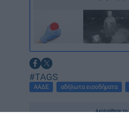
#TAGS
ΑΑΔΕ
αδήλωτα εισοδήματα
Ακολούθησε το 
Live όλες οι εξελίξεις λεπτό προς