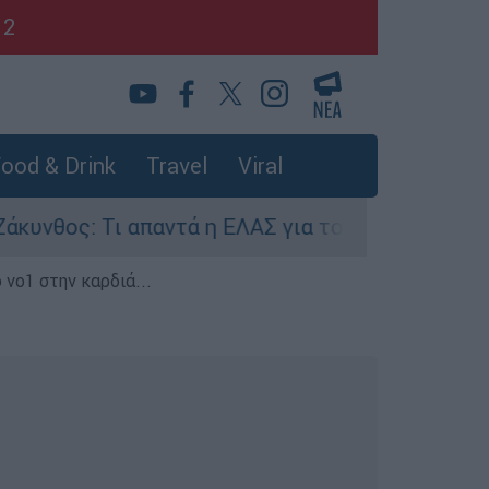
12
ood & Drink
Travel
Viral
νθος: Τι απαντά η ΕΛΑΣ για τους 8 βιασμούς του
 νο1 στην καρδιά...