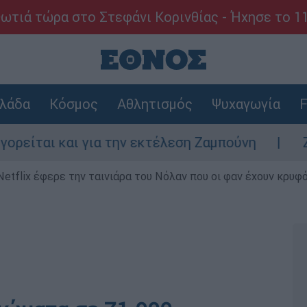
ωτιά τώρα στο Στεφάνι Κορινθίας - Ήχησε το 1
λάδα
Κόσμος
Αθλητισμός
Ψυχαγωγία
F
ίται και για την εκτέλεση Ζαμπούνη
Ζάκυ
Netflix έφερε την ταινιάρα του Νόλαν που οι φαν έχουν κρυφό