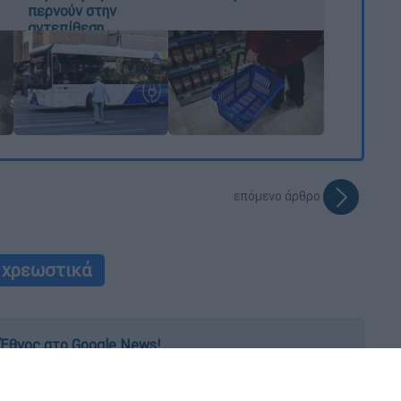
περνούν στην
αντεπίθεση
επόμενο άρθρο
χρεωστικά
Έθνος στο Google News!
 λεπτό, με την υπογραφή του www.ethnos.gr