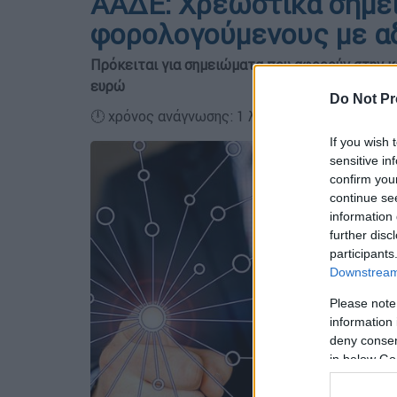
ΑΑΔΕ: Χρεωστικά σημε
φορολογούμενους με α
Πρόκειται για σημειώματα που αφορούν στην 
ευρώ
Do Not Pr
🕛 χρόνος ανάγνωσης: 1 λεπτό ┋
If you wish 
sensitive in
confirm you
continue se
information 
further disc
participants
Downstream 
Please note
information 
deny consent
in below Go