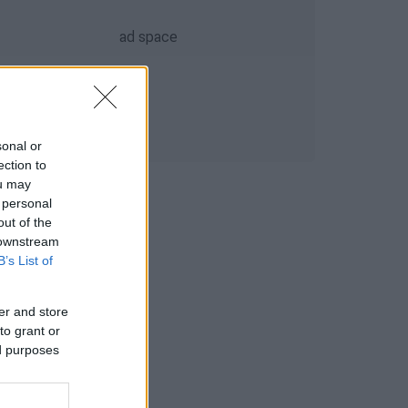
sonal or
ection to
ou may
 personal
out of the
 downstream
B’s List of
er and store
to grant or
ed purposes