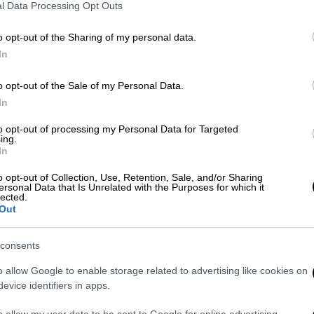
l Data Processing Opt Outs
o opt-out of the Sharing of my personal data.
In
 το ΕΘΝΟΣ στη Google
o opt-out of the Sale of my Personal Data.
In
τα
σε 71.000 φορολογούμενους που είχαν
to opt-out of processing my Personal Data for Targeted
ing.
εν τα είχαν δηλώσει
στις φορολογικές
In
ητη Αρχή Δημοσίων Εσόδων (ΑΑΔΕ)
.
o opt-out of Collection, Use, Retention, Sale, and/or Sharing
ersonal Data that Is Unrelated with the Purposes for which it
ούν στην
καταβολή φόρου
συνολικού ύψους
lected.
ιστοιχεί στα εισοδήματα που δεν είχαν
Out
consents
, όπως αναφέρουν αρμόδιες πηγές,
o allow Google to enable storage related to advertising like cookies on
ερισσότερες από 155.000 τέτοιες
evice identifiers in apps.
ο 190.000 που είχαν λάβει αναδρομικά.
o allow my user data to be sent to Google for online advertising