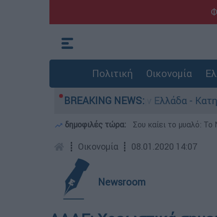
Φ
Πολιτική
Οικονομία
Ελ
ία για ανθρωποκτονίες στην Ελλάδα - Κατηγορε
BREAKING NEWS:
δημοφιλές τώρα:
Σου καίει το μυαλό: Το 
┋
Οικονομία
┋
08.01.2020 14:07
Newsroom