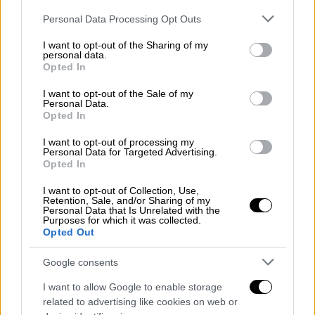
Please note that this website/app uses one or more Google
Personal Data Processing Opt Outs
services and may gather and store information including but
not limited to your visit or usage behaviour. You may click to
I want to opt-out of the Sharing of my
personal data.
grant or deny consent to Google and its third-party tags to
Opted In
use your data for below specified purposes in below Google
consent section.
I want to opt-out of the Sale of my
Personal Data.
Opted In
I want to opt-out of processing my
Personal Data for Targeted Advertising.
Opted In
I want to opt-out of Collection, Use,
Retention, Sale, and/or Sharing of my
υπουργείο Οικονομικών
Personal Data that Is Unrelated with the
Purposes for which it was collected.
Opted Out
ΟΙΚΟΝΟΜΙΑ
15.01.2020
08:08
Στην τελική ευθεία για την πέμπτη
Google consents
αξιολόγηση - Στην Αθήνα οι θεσμοί
I want to allow Google to enable storage
Στην τελική ευθεία για την πέμπτη
related to advertising like cookies on web or