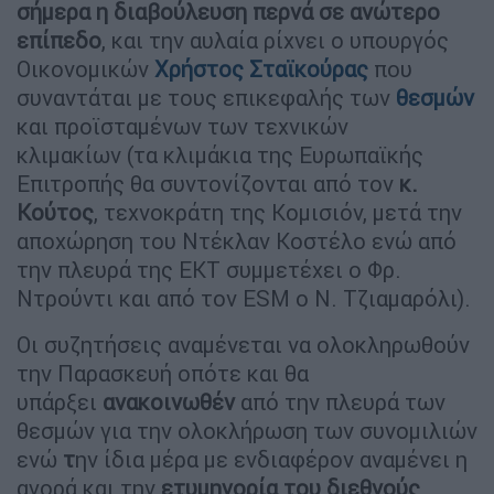
σήμερα η διαβούλευση περνά σε ανώτερο
επίπεδο
, και την αυλαία ρίχνει ο υπουργός
Οικονομικών
Χρήστος Σταϊκούρας
που
συναντάται με τους επικεφαλής των
θεσμών
και προϊσταμένων των τεχνικών
κλιμακίων (τα κλιμάκια της Ευρωπαϊκής
Επιτροπής θα συντονίζονται από τον
κ.
Κούτος
, τεχνοκράτη της Κομισιόν, μετά την
αποχώρηση του Ντέκλαν Κοστέλο ενώ από
την πλευρά της ΕΚΤ συμμετέχει ο Φρ.
Ντρούντι και από τον ESM ο Ν. Τζιαμαρόλι).
Οι συζητήσεις αναμένεται να ολοκληρωθούν
την Παρασκευή οπότε και θα
υπάρξει
ανακοινωθέν
από την πλευρά των
θεσμών για την ολοκλήρωση των συνομιλιών
ενώ
τ
ην ίδια μέρα με ενδιαφέρον αναμένει η
αγορά και την
ετυμηγορία του διεθνούς