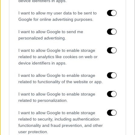
αξιολόγηση - Στην Αθήνα οι θεσμοί
device identifiers in apps.
Πρόκειται για μια κίνηση που καλώς
I want to allow my user data to be sent to
εχόντων των πραγμάτων, στις αγορές, δεν
Google for online advertising purposes.
φαίνεται να αργεί καθώς μόλις βρεθεί
I want to allow Google to send me
παράθυρο ασφαλείας, είναι όλα έτοιμα για
personalized advertising.
την υλοποίηση της ακόμη και μέσα στην
I want to allow Google to enable storage
ερχόμενη εβδομάδα. Το είδος της έκδοσης
related to analytics like cookies on web or
είναι ένα ακόμη στοίχημα καθώς στο τραπέζι
device identifiers in apps.
βρίσκονται διάφορα σενάρια όπως η έκδοση
15ετούς ομολόγου
, ή ομολόγου μικρότερης
I want to allow Google to enable storage
related to functionality of the website or app.
διάρκειας εάν κριθεί πως οι κινήσεις πρέπει
να είναι πιο προσεκτικές. Οι τελικές
I want to allow Google to enable storage
αποφάσεις θα σταθμιστούν μέσα στις
related to personalization.
επόμενες μέρες ανάλογα πάντα και μόνο με
I want to allow Google to enable storage
την κατάσταση που θα διαμορφώνεται στις
related to security, including authentication
αγορές.
functionality and fraud prevention, and other
user protection.