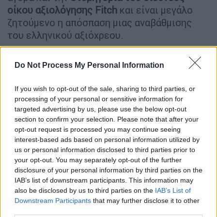
οίκου αξιολόγησης Fitch
και είναι μεγάλο
ζητούμενο η απόσπαση μιας αναβάθμισης
του ελληνικού αξιόχρεου.
Η ολοκλήρωση των συνομιλιών με τους
Do Not Process My Personal Information
θεσμούς – και το θετικό σήμα που θα πρέπει
να δώσουν για την πρόοδο της
If you wish to opt-out of the sale, sharing to third parties, or
μεταμνημονιακής αξιολόγησης - η απόφαση
processing of your personal or sensitive information for
της Fitch και οι περιφερειακές ιταλικές
targeted advertising by us, please use the below opt-out
εκλογές την Κυριακή οι οποίες θεωρούνται
section to confirm your selection. Please note that after your
κρίσιμες για τις πολιτικές εξελίξεις στην
opt-out request is processed you may continue seeing
interest-based ads based on personal information utilized by
Ιταλία, είναι
ορόσημα
που πρέπει να
us or personal information disclosed to third parties prior to
ξεπεραστούν για να αξιολογηθεί πότε θα
your opt-out. You may separately opt-out of the further
γίνει η
πρώτη ομολογιακή έκδοση
του
disclosure of your personal information by third parties on the
ελληνικού δημοσίου στις αγορές.
IAB’s list of downstream participants. This information may
also be disclosed by us to third parties on the
IAB’s List of
Downstream Participants
that may further disclose it to other
third parties.