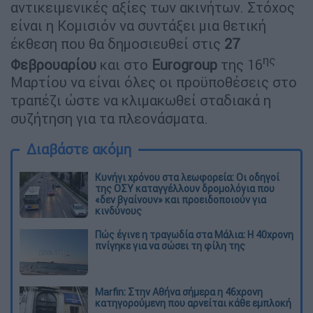
αντικειμενικές αξίες των ακινήτων. Στόχος
είναι η Κομισιόν να συντάξει μια θετική
έκθεση που θα δημοσιευθεί στις
27
ης
Φεβρουαρίου
και στο
Eurogroup
της 16
Μαρτίου να είναι όλες οι προϋποθέσεις στο
τραπέζι ώστε να κλιμακωθεί σταδιακά η
συζήτηση για τα πλεονάσματα.
Διαβάστε ακόμη
Κυνήγι χρόνου στα λεωφορεία: Οι οδηγοί
της ΟΣΥ καταγγέλλουν δρομολόγια που
«δεν βγαίνουν» και προειδοποιούν για
κινδύνους
Πώς έγινε η τραγωδία στα Μάλια: Η 40χρονη
πνίγηκε για να σώσει τη φίλη της
Marfin: Στην Αθήνα σήμερα η 46χρονη
κατηγορούμενη που αρνείται κάθε εμπλοκή