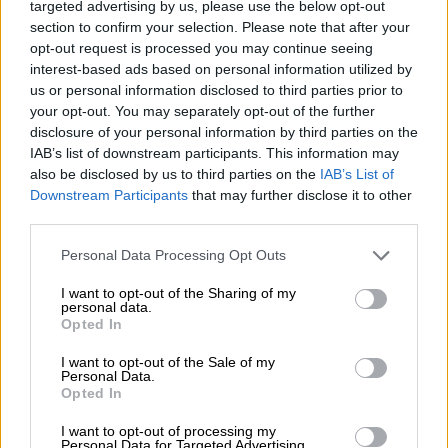
targeted advertising by us, please use the below opt-out
της πενταετίας, δεν αναζητείται.
section to confirm your selection. Please note that after your
opt-out request is processed you may continue seeing
Η καταβολή εισφορών στην Ειδική
interest-based ads based on personal information utilized by
κατηγορία μετά την 01.01.2020 δεν
us or personal information disclosed to third parties prior to
your opt-out. You may separately opt-out of the further
δημιουργεί ασφαλιστική οφειλή.
disclosure of your personal information by third parties on the
IAB’s list of downstream participants. This information may
Γ. Ασφαλισμένοι σύμφωνα με τις διατάξεις
also be disclosed by us to third parties on the
IAB’s List of
του π. ΟΓΑ
Downstream Participants
that may further disclose it to other
third parties.
Πίνακας εισφορών
Please note that this website/app uses one or more Google
Personal Data Processing Opt Outs
services and may gather and store information including but
Ποσά μηνιαίων εισφορών για το έτος 2020
not limited to your visit or usage behaviour. You may click to
I want to opt-out of the Sharing of my
personal data.
Κλ.
Κλ.
grant or deny consent to Google and its third-party tags to
Opted In
Εισφορά
use your data for below specified purposes in below Google
Ασφαλιστική
Κλ.
Υγείας
Υγείας
Αγροτική
consent section.
I want to opt-out of the Sale of my
κατηγορία
Σύνταξης
σε
σε
Personal Data.
Εστίας
χρήμα
είδος
Opted In
1η
87
3
29
2
I want to opt-out of processing my
Personal Data for Targeted Advertising.