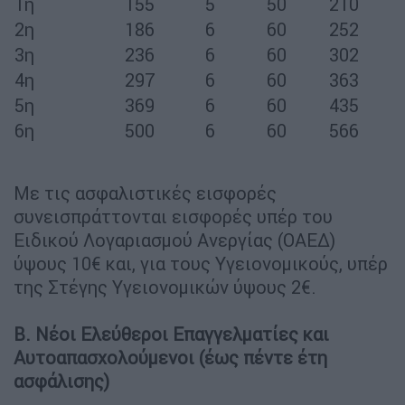
1η
155
5
50
210
2η
186
6
60
252
3η
236
6
60
302
4η
297
6
60
363
5η
369
6
60
435
6η
500
6
60
566
Με τις ασφαλιστικές εισφορές
συνεισπράττονται εισφορές υπέρ του
Ειδικού Λογαριασμού Ανεργίας (ΟΑΕΔ)
ύψους 10€ και, για τους Υγειονομικούς, υπέρ
της Στέγης Υγειονομικών ύψους 2€.
Β. Νέοι Ελεύθεροι Επαγγελματίες και
Αυτοαπασχολούμενοι (έως πέντε έτη
ασφάλισης)