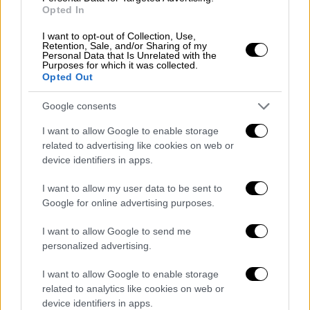
2η
104
3
35
2
Opted In
3η
132
3
35
3
I want to opt-out of Collection, Use,
4η
166
3
35
3
Retention, Sale, and/or Sharing of my
Personal Data that Is Unrelated with the
5η
207
3
35
4
Purposes for which it was collected.
6η
280
3
35
6
Opted Out
Google consents
Δ. Παράλληλη ασφάλιση
I want to allow Google to enable storage
related to advertising like cookies on web or
device identifiers in apps.
Με τη διάταξη του άρθρου 32 του
Ν.4670/2020, ρυθμίζονται θέματα καταβολής
I want to allow my user data to be sent to
ασφαλιστικών εισφορών όταν, σύμφωνα με
Google for online advertising purposes.
τις υφιστάμενες καταστατικές διατάξεις,
I want to allow Google to send me
συντρέχει παράλληλη ασφάλιση.
personalized advertising.
Στις περιπτώσεις αυτές διακρίνεται η πιο
I want to allow Google to enable storage
κάτω κατηγοριοποίηση:
related to analytics like cookies on web or
device identifiers in apps.