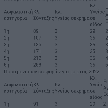
Κλ.
Ασφαλιστική
Κλ.
Κλ.
Υγείας
Α
κατηγορία
Σύνταξης
Υγείας σεχρήμα
σε
Ε
είδος
1η
89
3
29
2
2η
107
3
35
2
3η
136
3
35
3
4η
171
3
35
3
5η
212
3
35
4
6η
288
3
35
6
Ποσά μηνιαίων εισφορών για το έτος 2022
Κλ.
Ε
Ασφαλιστική
Κλ.
Κλ.
Υγεία
Α
κατηγορία
Σύνταξης
Υγείας σεχρήμα
σε
Ε
είδος
1η
91
3
29
2