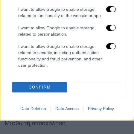
1. Μοναδική Μη μισθωτή δραστηριότητα -
I want to allow Google to enable storage
Μισθωτή απασχόληση
related to functionality of the website or app.
I want to allow Google to enable storage
Στις περιπτώσεις Μη Μισθωτής
related to personalization.
δραστηριότητας με παράλληλη Μισθωτή
απασχόληση, λαμβάνονται υπόψη τα ποσά
I want to allow Google to enable storage
εισφορών ανά κλάδο από τη μισθωτή
related to security, including authentication
functionality and fraud prevention, and other
απασχόληση και καταβάλλεται, εφόσον
user protection.
προκύπτει, η διαφορά από την κατώτατη,
κατά περίπτωση, προβλεπόμενη εισφορά.
CONFIRM
Ειδικότερα:
α) Ελεύθεροι Επαγγελματίες,
Data Deletion
Data Access
Privacy Policy
Αυτοαπασχολούμενοι και Αγρότες με
Μισθωτή απασχόληση.