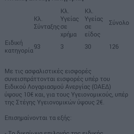
Κλ.
Κλ.
Κλ.
Υγείας
Υγείας
Σύνολο
Σύνταξης
σε
σε
χρήμα
είδος
Ειδική
93
3
30
126
κατηγορία
Με τις ασφαλιστικές εισφορές
συνεισπράττονται εισφορές υπέρ του
Ειδικού Λογαριασμού Ανεργίας (ΟΑΕΔ)
ύψους 10€ και, για τους Υγειονομικούς, υπέρ
της Στέγης Υγειονομικών ύψους 2€.
Επισημαίνονται τα εξής:
- Το δικαίωμα επιλογής της ειδικής