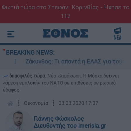
Φωτιά τώρα στο Στεφάνι Κορινθίας - Ήχησε το
112
BREAKING NEWS:
κυνθος: Τι απαντά η ΕΛΑΣ για τους 8 βιασμούς 
δημοφιλές τώρα:
Νέα κλιμάκωση: Η Μόσχα δείχνει
«άμεση εμπλοκή» του ΝΑΤΟ σε επιθέσεις σε ρωσικό
έδαφος
┋
Οικονομία
┋
03.03.2020 17:37
Γιάννης Φώσκολος
Διευθυντής του imerisia.gr