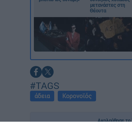
μετανάστες στη
Θέουτα
#TAGS
άδεια
Κορονοϊός
Ακολούθησε το 
Live όλες οι εξελίξεις λεπτό προς