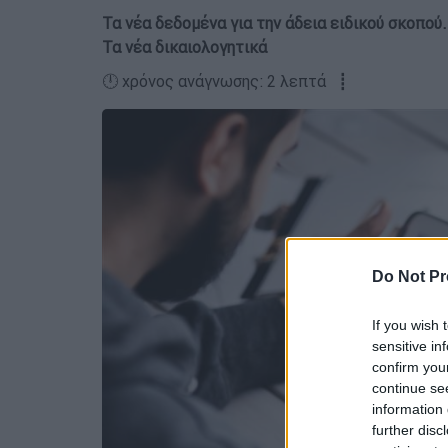
Τα νέα δεδομένα για την άδεια ειδικού σκοπού
Τα νέα δικαιολογητικά
🕛 χρόνος ανάγνωσης: 2 λεπτά ┋
Do Not Pr
If you wish 
sensitive in
confirm you
continue se
information 
further disc