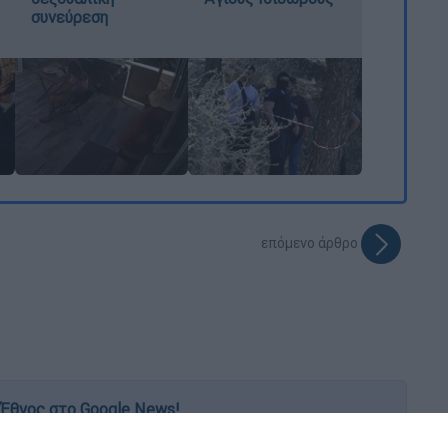
συνεύρεση
επόμενο άρθρο
Έθνος στο Google News!
 λεπτό, με την υπογραφή του www.ethnos.gr