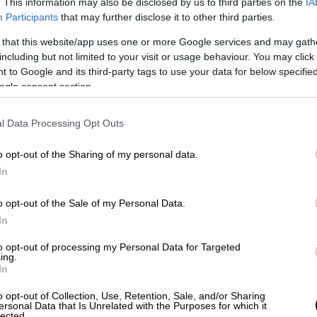
. This information may also be disclosed by us to third parties on the
IA
Participants
that may further disclose it to other third parties.
 that this website/app uses one or more Google services and may gath
including but not limited to your visit or usage behaviour. You may click 
 to Google and its third-party tags to use your data for below specifi
ogle consent section.
l Data Processing Opt Outs
 το ΕΘΝΟΣ στη Google
o opt-out of the Sharing of my personal data.
In
ιου οργάνου διοίκησης της επιχείρησης θα
λόγω κοροναιού που νομοθετήθηκε
o opt-out of the Sale of my Personal Data.
άζονται σε νευραλγικούς τομείς της
In
η ύδρευση, η προμήθεια φαρμάκων κ.α.
to opt-out of processing my Personal Data for Targeted
ing.
ιεύτηκε χθες Σάββατο 14 Μαρτίου
In
 την χορήγηση της άδειας ειδικού σκοπού
o opt-out of Collection, Use, Retention, Sale, and/or Sharing
 σχολεία για συγκεκριμένες κατηγορίες
ersonal Data that Is Unrelated with the Purposes for which it
lected.