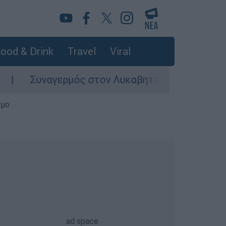
ood & Drink
Travel
Viral
Συναγερμός στον Λυκαβηττό: Σορός σε προχωρη
σμο