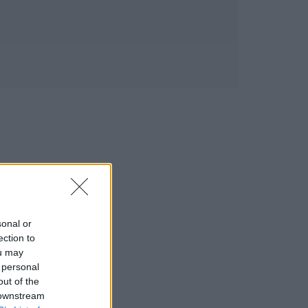
sonal or
ection to
ou may
 personal
out of the
 downstream