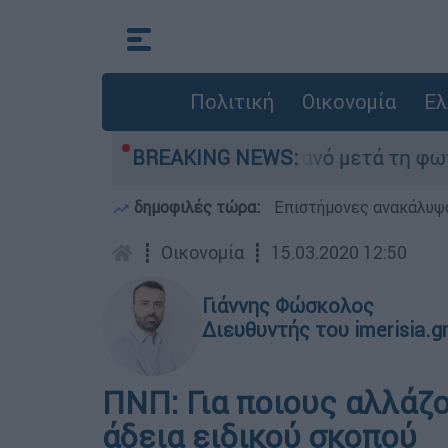
Πολιτική
Οικονομία
Ελ
ε τίποτα» στο Πόρτο Γερμανό μετά τη φωτιά - Α
BREAKING NEWS:
δημοφιλές τώρα:
Επιστήμονες ανακάλυψα
┋
Οικονομία
┋
15.03.2020 12:50
Γιάννης Φώσκολος
Διευθυντής του imerisia.g
ΠΝΠ: Για ποιους αλλάζο
άδεια ειδικού σκοπού