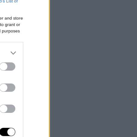
B’s List of
er and store
to grant or
ed purposes