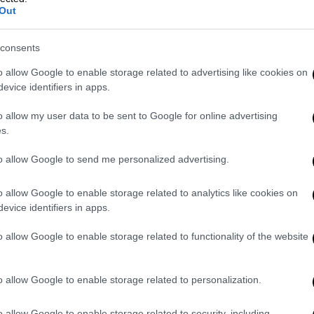
:
Out
υ δραστηριοποιούνται
στον τομέα της
consents
λουν να ενεργούν για την απρόσκοπτη
ικό ρεύμα, φυσικό αέριο, υγρά καύσιμα και
o allow Google to enable storage related to advertising like cookies on
evice identifiers in apps.
έχουν ως αντικείμενο την παραγωγή,
o allow my user data to be sent to Google for online advertising
ων, καυσίμων, φαρμάκων και παραϊατρικού
s.
ιρήσεις πώλησης σχετικών ειδών
to allow Google to send me personalized advertising.
ην ειδική άδεια πρέπει να έχουν
υ οργάνου διοίκησης της επιχείρησης"
. Τα
o allow Google to enable storage related to analytics like cookies on
evice identifiers in apps.
ται σύμφωνα με την ΠΝΠ εάν, με βάση τη
 εργαζόμενοι γονείς, είναι δυνατή η
o allow Google to enable storage related to functionality of the website
ή, στην περίπτωση που και οι δύο γονείς
ρειών ή επιχειρήσεων, σε ποιον από τους
o allow Google to enable storage related to personalization.
ικού σκοπού ισχύει και για το
ιατρικό,
o allow Google to enable storage related to security, including