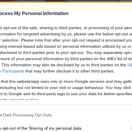
ocess My Personal Information
to opt-out of the sale, sharing to third parties, or processing of your per
formation for targeted advertising by us, please use the below opt-out s
r selection. Please note that after your opt-out request is processed y
eing interest-based ads based on personal information utilized by us or
disclosed to third parties prior to your opt-out. You may separately opt-
losure of your personal information by third parties on the IAB’s list of
 το ΕΘΝΟΣ στη Google
. This information may also be disclosed by us to third parties on the
IA
Participants
that may further disclose it to other third parties.
σεων του ΟΛΠ για τη νότια προβλήτα του
 that this website/app uses one or more Google services and may gath
including but not limited to your visit or usage behaviour. You may click 
 «Το έργο επέκτασης του Νότιου Προβλήτα
 to Google and its third-party tags to use your data for below specifi
λά ένα "εσωτερικό θέμα του Πειραιά". Είναι
ogle consent section.
ού χαρακτήρα, που άπτεται της οικονομίας
. Είναι ζήτημα που υπερβαίνει
l Data Processing Opt Outs
 προσωπικές στρατηγικές. Αφορά τη θέση
α της νοτιο-ανατολικής λεκάνης της
o opt-out of the Sharing of my personal data.