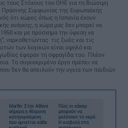
ους τους Στόχους του ΟΗΕ για τη Βιώσιμη
ας Πράσινης Συμφωνίας της Ευρωπαϊκής
ός ότι χώρες όπως η Ισπανία έχουν
κής ανάγκης, η χώρα μας δεν μπορεί να
 1950 και με πρόσχημα την ύφεση να
”, ναρκοθετώντας τις ζωές και τις
αυτών των λογικών είναι υψηλό και
γωδίες έφεραν τη σφραγίδα του. Πλέον
νοια. Το συγκεκριμένο έργο πρέπει να
που δεν θα απειλούν την υγεία των παιδιών
Marfin: Στην Αθήνα
Πώς οι χάκερ
σήμερα η 46χρονη
μπορούν να
κατηγορούμενη
μολύνουν το νερό:
που αρνείται κάθε
Η εισβολή στα
εμπλοκή
συστήματα