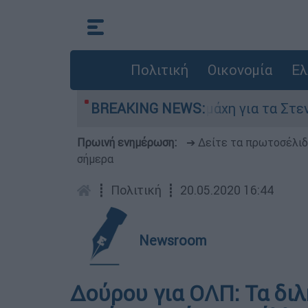
Πολιτική
Οικονομία
Ελ
η 6 Αυγούστου
BREAKING NEWS:
Η μάχη για τα Στενά του Ο
Πρωινή ενημέρωση:
➔ Δείτε τα πρωτοσέλι
σήμερα
┋
Πολιτική
┋
20.05.2020 16:44
Newsroom
Δούρου για ΟΛΠ: Τα δι