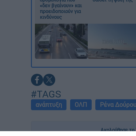
«δεν βγαίνουν» και
προειδοποιούν για
κινδύνους
#TAGS
ανάπτυξη
ΟΛΠ
Ρένα Δούρο
Ακολούθησε το 