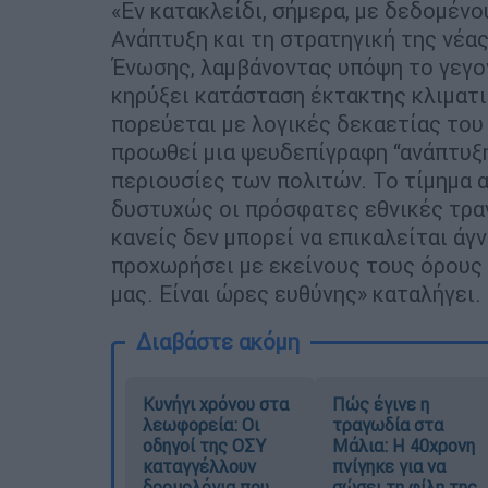
«Εν κατακλείδι, σήμερα, με δεδομέν
Ανάπτυξη και τη στρατηγική της νέ
Ένωσης, λαμβάνοντας υπόψη το γεγον
κηρύξει κατάσταση έκτακτης κλιματι
πορεύεται με λογικές δεκαετίας του
προωθεί μια ψευδεπίγραφη “ανάπτυξη
περιουσίες των πολιτών. Το τίμημα 
δυστυχώς οι πρόσφατες εθνικές τρα
κανείς δεν μπορεί να επικαλείται άγ
προχωρήσει με εκείνους τους όρους 
μας. Είναι ώρες ευθύνης» καταλήγει.
Διαβάστε ακόμη
Κυνήγι χρόνου στα
Πώς έγινε η
λεωφορεία: Οι
τραγωδία στα
οδηγοί της ΟΣΥ
Μάλια: Η 40χρονη
καταγγέλλουν
πνίγηκε για να
δρομολόγια που
σώσει τη φίλη της