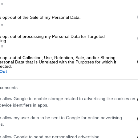
της ως πύλης της Ευρωπαϊκής Ένωσης»
In
 της «Δύναμης Ζωής».
o opt-out of the Sale of my Personal Data.
η αντιμετώπιση. Επιβάλλει διαχείριση με
In
του δημοσίου συμφέροντος. Η Διοίκηση της
to opt-out of processing my Personal Data for Targeted
κής λειτούργησε πάντα με αυτόν τον
ing.
In
ιρά σημαντικών επενδύσεων στον Πειραιά,
α Πύλη. Προτάσσοντας πάντα το δημόσιο
o opt-out of Collection, Use, Retention, Sale, and/or Sharing
ersonal Data that Is Unrelated with the Purposes for which it
ρινά διλήμματα του τύπου “ανάπτυξη ή
lected.
ανατολίζουν. Γιατί για την ανάπτυξη του
Out
σέβονται το περιβάλλον, το Σύνταγμα της
ένων. Αυτές είναι οι επενδύσεις για τη
consents
λλον των παιδιών μας» προσθέτει.
o allow Google to enable storage related to advertising like cookies on
evice identifiers in apps.
 δικλείδων υπέρ του περιβάλλοντος,
σχετικών έργων όπως το συγκεκριμένο –
o allow my user data to be sent to Google for online advertising
τημα του κινδύνου των τοξικών ιζημάτων
s.
 που αποκαλύφθηκε λόγω της κατάθεσης από
to allow Google to send me personalized advertising.