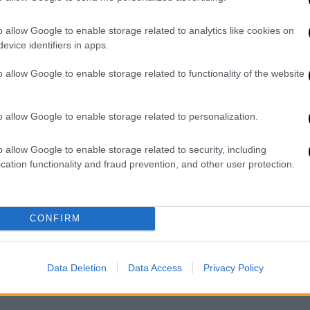
Π) της Μελέτης Περιβαλλοντικών
έμβριο. Δεν αποτελούν “εμπόδια”,
o allow Google to enable storage related to analytics like cookies on
ολιτική, όπως δυστυχώς φάνηκε από την
evice identifiers in apps.
άρχη» συνεχίζει η κυρία Δούρου.
o allow Google to enable storage related to functionality of the website
βούλιο καλείται να λάβει μια σημαντική
εριφέρειας να αρθεί επιτέλους στο ύψος
o allow Google to enable storage related to personalization.
στη δημιουργία των προϋποθέσεων έτσι
ργο για τον τόπο να υλοποιηθεί με
o allow Google to enable storage related to security, including
ς, τους εργαζόμενους. Όπως αρμόζει σε μια
cation functionality and fraud prevention, and other user protection.
ιοθετήσει το Περιφερειακό Συμβούλιο τους
νης απόφασης του ΔΣ του Δήμου Πειραιά
αλλοντικών Επιπτώσεων του ΟΛΠ και
CONFIRM
 Μελέτη Περιβαλλοντικών Επιπτώσεων. Θα
μβούλιο την αποστολή της Τοπικής
κυβέρνηση να αναλάβει τις ευθύνες της»
Data Deletion
Data Access
Privacy Policy