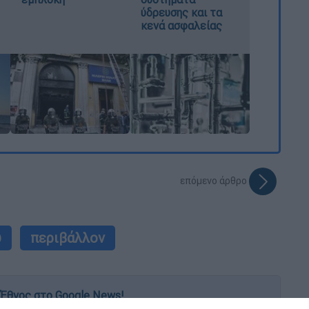
ύδρευσης και τα
κενά ασφαλείας
επόμενο άρθρο
υ
περιβάλλον
Έθνος στο Google News!