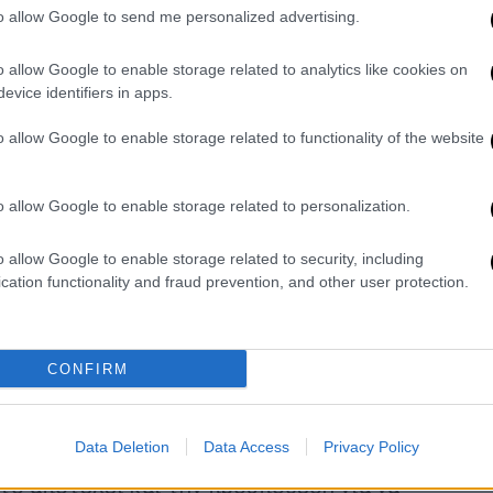
to allow Google to send me personalized advertising.
ύμε στα επόμενα βήματα για να
ροκλήσεις», συνέχισε ο Γερμανός ΥΠΕΞ,
o allow Google to enable storage related to analytics like cookies on
ρολίνο «βασίζεται στη στήριξη της Ελλάδας
evice identifiers in apps.
o allow Google to enable storage related to functionality of the website
 και Αγία Σοφία
o allow Google to enable storage related to personalization.
σσότερο στρατηγική προσέγγιση», δήλωσε ο
στις κινήσεις της Τουρκίας, η Ευρωπαϊκή
o allow Google to enable storage related to security, including
ροι» όταν διαμηνύουν ότι «
το διεθνές
cation functionality and fraud prevention, and other user protection.
αι ότι για να υπάρξει «
πρόοδος στις
την Τουρκία
» θα πρέπει προηγουμένως «
να
ις
». Ο Χάικο Μάας δεν παρέλειψε πάντως,
CONFIRM
 και το ποσό «αναγκαίος» είναι «ο ανοιχτός
ία».
Data Deletion
Data Access
Privacy Policy
ών γεωτρήσεων στην Κύπρο
», υποστήριξε ο
τό αποτελεί και την προϋπόθεση για να