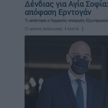
Δένδιας για Αγία Σοφί
απόφαση Ερντογάν
Τι απάντησε ο Γερμανός υπουργός Εξωτερικών
🕛 χρόνος ανάγνωσης: 5 λεπτά ┋