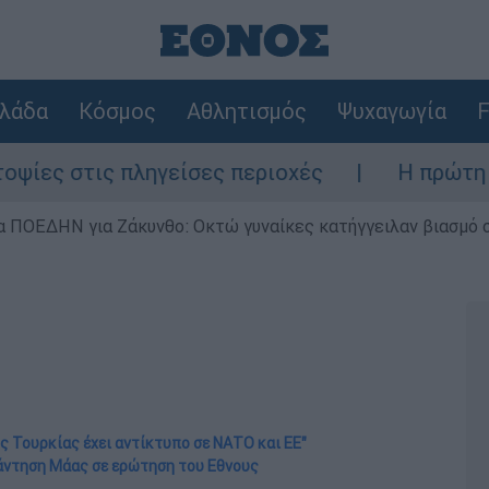
λάδα
Κόσμος
Αθλητισμός
Ψυχαγωγία
F
 πληγείσες περιοχές
Η πρώτη δήλωση της
α ΠΟΕΔΗΝ για Ζάκυνθο: Οκτώ γυναίκες κατήγγειλαν βιασμό 
ς Τουρκίας έχει αντίκτυπο σε ΝΑΤΟ και ΕΕ"
άντηση Μάας σε ερώτηση του Εθνους