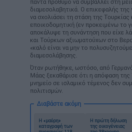
πάντα πρόθυμο να συμβάλλει στη με
διαμεσολαβητικά. Ο επικεφαλής της
να σχολιάσει τη στάση της Τουρκίας 
εποικοδομητική (εν προκειμένω το 
αποκάλυψε τη συνάντηση που είχε λά
και Τούρκων αξιωματούχων στο Βερο
«καλό είναι να μην το πολυσυζητούμε
διαμεσολάβησης.
Όταν ρωτήθηκε, ωστόσο, από Γερμαν
Μάας ξεκαθάρισε ότι η απόφαση της 
μνημείο σε ισλαμικό τέμενος δεν συ
πολιτισμών.
Διαβάστε ακόμη
Η «μαύρη»
Η πρώτη δήλωση
καταγραφή των
της οικογένειας
πυρκαγιών: 118
της 38χρονης