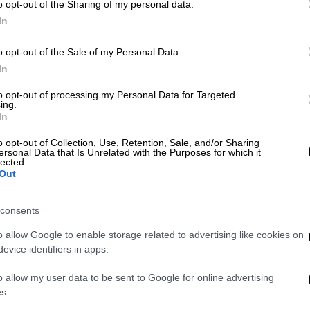
o opt-out of the Sharing of my personal data.
νία πρόκειται να συμμετάσχει, άλλωστε,
In
o opt-out of the Sale of my Personal Data.
ης Τουρκίας έχει αντίκτυπο σε
In
to opt-out of processing my Personal Data for Targeted
ing.
Εξωτερικών στηλίτευσε την «παράνομη
In
 «σοβαρό αντίκτυπο σε ΝΑΤΟ και Ε.Ε.». «Η
o opt-out of Collection, Use, Retention, Sale, and/or Sharing
σεβαστεί τις δεσμεύσεις της. Διάλογος υπό
ersonal Data that Is Unrelated with the Purposes for which it
lected.
 να προσέλθει σε διάλογο με
Out
αραβιάζει κατάφωρα τα κυριαρχικά
ίας αλλά και το εμπάργκο όπλων στο
consents
ό την πλευρά του ο επικεφαλής της
o allow Google to enable storage related to advertising like cookies on
evice identifiers in apps.
πουργός Εξωτερικών,
Χάικο Μάας
,
o allow my user data to be sent to Google for online advertising
ή ημέρα για την Ευρώπη έπειτα από τον
s.
στις Βρυξέλλες αναφορικά με το Ταμείο