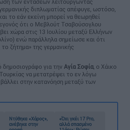
ίωση των εντάσεων λειτουργώντας
 γερμανικής διπλωματίας απέφυγε, ωστόσο,
και το εάν εκείνη μπορεί να θεωρηθεί
γεγονός ότι ο Μεβλούτ Τσαβούσογλου
βει χώρα στις 13 Ιουλίου μεταξύ Ελλήνων
λίνο) ενώ παράλληλα σημείωσε και ότι
 το ζήτημα» της γερμανικής
ό δημοσιογράφο για την
Αγία Σοφία
, ο Χάικο
Τουρκίας να μετατρέψει το εν λόγω
μβάλλει στην κατανόηση μεταξύ των
Ντύθηκε «Χάρος»,
«Όχι γκέι 17 Pro,
ανέβηκε στην
αλλά σπασμένο
οροφή
11άρι»: Ρώσοι