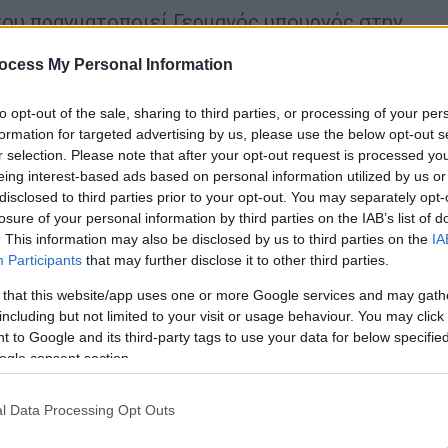
που πραγματοποιεί Γερμανός υπουργός στην
ανδημίας του
κορονοϊού
αλλά και η πρώτη,
ocess My Personal Information
ιόμενη εκ περιτροπής προεδρία της
εξάμηνο του 2020.
to opt-out of the sale, sharing to third parties, or processing of your per
formation for targeted advertising by us, please use the below opt-out s
ε μια κομβική χρονική στιγμή, λίγα 24ωρα
r selection. Please note that after your opt-out request is processed y
ανικής διαμεσολάβησης στα ελληνοτουρκικά
eing interest-based ads based on personal information utilized by us or
λίνο στις 13 Ιουλίου) αλλά και λίγα 24ωρα
disclosed to third parties prior to your opt-out. You may separately opt-
ική προσευχή στην Αγία Σοφία (24 Ιουλίου).
losure of your personal information by third parties on the IAB’s list of
. This information may also be disclosed by us to third parties on the
IA
να του πολέμου ηχούν, πλέον, δυνατά και
Participants
that may further disclose it to other third parties.
ην απόφαση του αιγυπτιακού κοινοβουλίου
ντέλ Φατάχ αλ Σίσι για μια στρατιωτική
 that this website/app uses one or more Google services and may gath
including but not limited to your visit or usage behaviour. You may click 
 στις υποστηριζόμενες από την Τουρκία
 to Google and its third-party tags to use your data for below specifi
θετικά, απειλώντας τις κόκκινες γραμμές
ogle consent section.
l Data Processing Opt Outs
ό του, ο
Νίκος Δένδιας
σημείωσε ότι οι
 σε πολύ καλό επίπεδο ενόψει και της