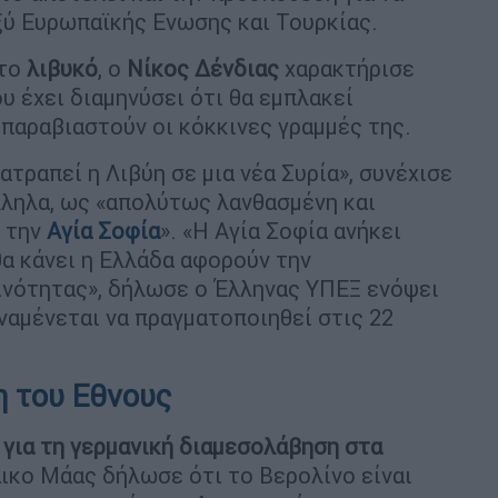
ξύ Ευρωπαϊκής Ενωσης και Τουρκίας.
 το
λιβυκό
, ο
Νίκος Δένδιας
χαρακτήρισε
υ έχει διαμηνύσει ότι θα εμπλακεί
 παραβιαστούν οι κόκκινες γραμμές της.
ατραπεί η Λιβύη σε μια νέα Συρία», συνέχισε
λληλα, ως «απολύτως λανθασμένη και
α την
Αγία Σοφία
». «Η Αγία Σοφία ανήκει
θα κάνει η Ελλάδα αφορούν την
ινότητας», δήλωσε ο Έλληνας ΥΠΕΞ ενόψει
ναμένεται να πραγματοποιηθεί στις 22
α.
η του Εθνους
για τη γερμανική διαμεσολάβηση στα
άικο Μάας δήλωσε ότι το Βερολίνο είναι