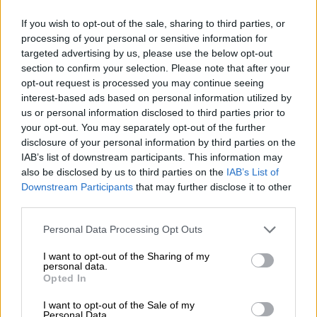
καθαρής στάσης», διαμηνύουν ανώτατες
πηγές.
If you wish to opt-out of the sale, sharing to third parties, or
processing of your personal or sensitive information for
Από την πλευρά τους οι
ελληνικές Ένοπλες
targeted advertising by us, please use the below opt-out
Δυνάμεις
διατηρούν τον «κόκκινο»
section to confirm your selection. Please note that after your
opt-out request is processed you may continue seeing
συναγερμό και συνεχίζουν με έντονη
interest-based ads based on personal information utilized by
δραστηριότητα στο πεδίο των
us or personal information disclosed to third parties prior to
συνεκπαιδεύσεων. Μάλιστα από
your opt-out. You may separately opt-out of the further
τη Δευτέρα ξεκινούν οι κοινές ασκήσεις με
disclosure of your personal information by third parties on the
τις
Ένοπλες Δυνάμεις των Εμιράτων.
Οι
IAB’s list of downstream participants. This information may
also be disclosed by us to third parties on the
IAB’s List of
ασκήσεις θα διεξαχθούν σε μεγάλο
Downstream Participants
that may further disclose it to other
γεωγραφικό βάθος και μάλιστα θα
third parties.
εστιάσουν προς την περιοχή της
Λιβύης
.
Please note that this website/app uses one or more Google
Personal Data Processing Opt Outs
services and may gather and store information including but
not limited to your visit or usage behaviour. You may click to
I want to opt-out of the Sharing of my
personal data.
grant or deny consent to Google and its third-party tags to
Opted In
use your data for below specified purposes in below Google
consent section.
I want to opt-out of the Sale of my
Personal Data.