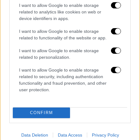
διαπραγματεύσεις που πραγματοποιούνται
I want to allow Google to enable storage
υπό καθεστώς μεγάλης μυστικότητας
related to analytics like cookies on web or
εντείνονται με τον χρόνο των
device identifiers in apps.
ανακοινώσεων να μην είναι μακρινός.
I want to allow Google to enable storage
related to functionality of the website or app.
Μέσα που βρίσκονται στη βιτρίνα της
γαλλικής αμυντικής βιομηχανίας όπως τα
I want to allow Google to enable storage
μαχητικά «Rafale»
και οι
φρεγάτες «Belharra»
related to personalization.
προβάρουν τα γαλανόλευκα. «Η Ελλάδα
I want to allow Google to enable storage
χρειάζεται μεγάλα πλοία για άμυνα μεγάλης
related to security, including authentication
περιοχής όπως είναι η
Ανατολική
functionality and fraud prevention, and other
Μεσόγειος
και βεβαίως για να καλύψουμε
user protection.
όλο το φάσμα» σημειώνει στο Ανοιχτό
Κανάλι ο ναύαρχος Ε.Α. Γιάννης
Εγγολφόπουλος.
CONFIRM
Data Deletion
Data Access
Privacy Policy