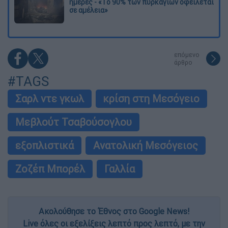
ημέρες - «Το 90% των πυρκαγιών οφείλεται
σε αμέλεια»
επόμενο
άρθρο
#TAGS
Σαρλ ντε γκωλ
κρίση στη Μεσόγειο
Μεβλούτ Τσαβούσογλου
εξοπλιστικά
Ανατολική Μεσόγειος
Ζοζέπ Μπορέλ
Γαλλία
Ακολούθησε το Έθνος στο Google News!
Live όλες οι εξελίξεις λεπτό προς λεπτό, με την