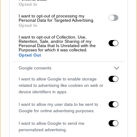
Opted In
I want to opt-out of processing my
Personal Data for Targeted Advertising.
Opted In
I want to opt-out of Collection, Use,
Retention, Sale, and/or Sharing of my
Οι τελικές αποφάσεις για την
Personal Data that Is Unrelated with the
Purposes for which it was collected.
ενίσχυση των Ενόπλων Δυνάμεων
Opted Out
Από την άλλη πλευρά, οι
Ένοπλες Δυνάμεις
Google consents
περνούν στον αστερισμό της ενίσχυσης με
I want to allow Google to enable storage
νέα όπλα και δυνατότητες. Σύμφωνα με
related to advertising like cookies on web or
πληροφορίες θα χρηματοδοτηθούν νέες
device identifiers in apps.
αγορές και αναβαθμίσεις του υπάρχοντος
I want to allow my user data to be sent to
υλικού. Κατά τις ίδιες πηγές ενημέρωσης, ο
Google for online advertising purposes.
προϋπολογισμός του δεκαετούς
προγράμματος μπορεί να ανέλθει ακόμα και
I want to allow Google to send me
personalized advertising.
σε βάθος χρόνου στα 10 δισ. ευρώ. Οι