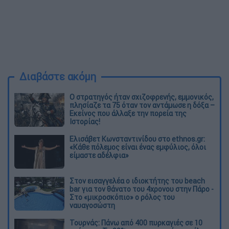
Διαβάστε ακόμη
O στρατηγός ήταν σχιζοφρενής, εμμονικός,
πλησίαζε τα 75 όταν τον αντάμωσε η δόξα –
Εκείνος που άλλαξε την πορεία της
Ιστορίας!
Ελισάβετ Κωνσταντινίδου στο ethnos.gr:
«Κάθε πόλεμος είναι ένας εμφύλιος, όλοι
είμαστε αδέλφια»
Στον εισαγγελέα ο ιδιοκτήτης του beach
bar για τον θάνατο του 4χρονου στην Πάρο -
Στο «μικροσκόπιο» ο ρόλος του
ναυαγοσώστη
Τουρνάς: Πάνω από 400 πυρκαγιές σε 10