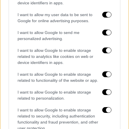
επεισόδιο
,
βυθίζοντας ελληνικό πλοίο ή
device identifiers in apps.
καταρρίπτοντας ελληνικό μαχητικό
I want to allow my user data to be sent to
αεροσκάφος
.
Google for online advertising purposes.
Το δημοσίευμα της γερμανικής εφημερίδας
I want to allow Google to send me
Die Welt αποκάλυψε το Open Tv. Σύμφωνα με
personalized advertising.
το Ανοιχτό Κανάλι και τον ανταποκριτή στο
I want to allow Google to enable storage
Βερολίνο, Παντελή Βαλασσόπουλο, η
related to analytics like cookies on web or
εφημερίδα επικαλείται τουρκικές
device identifiers in apps.
στρατιωτικές πηγές στην
I want to allow Google to enable storage
Κωνσταντινούπολη και ενδιαφέρον έχει η
related to functionality of the website or app.
αντίδραση των Τούρκων στρατηγών
στη διαταγή του
Ρετζέπ Ταγίπ Ερντογάν.
I want to allow Google to enable storage
related to personalization.
Το δημοσίευμα αναφέρει:
I want to allow Google to enable storage
«Πριν από λίγες ημέρες ο Πρόεδρος
related to security, including authentication
Ερντογάν,
διέταξε τους στρατηγούς του να
functionality and fraud prevention, and other
user protection.