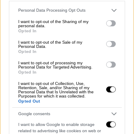
Please note that this website/app uses one or more Google
Personal Data Processing Opt Outs
services and may gather and store information including but
not limited to your visit or usage behaviour. You may click to
I want to opt-out of the Sharing of my
personal data.
grant or deny consent to Google and its third-party tags to
Opted In
use your data for below specified purposes in below Google
consent section.
I want to opt-out of the Sale of my
Personal Data.
Opted In
I want to opt-out of processing my
Personal Data for Targeted Advertising.
Opted In
Εντολή Ερντογάν: Βυθίστε πλοίο ή
I want to opt-out of Collection, Use,
καταρρίψτε μαχητικό
Retention, Sale, and/or Sharing of my
Personal Data that Is Unrelated with the
Purposes for which it was collected.
Σοκαριστικό είναι το δημοσίευμα-
Opted Out
αποκάλυψη της γερμανικής εφημερίδας
Die
Welt
που φέρει τον Τούρκο Πρόεδρο,
Ρετζέπ
Google consents
Ταγίπ Ερντογάν
να έχει ζητήσει από τους
I want to allow Google to enable storage
στρατηγούς του να προκαλέσουν ένα
θερμό
related to advertising like cookies on web or