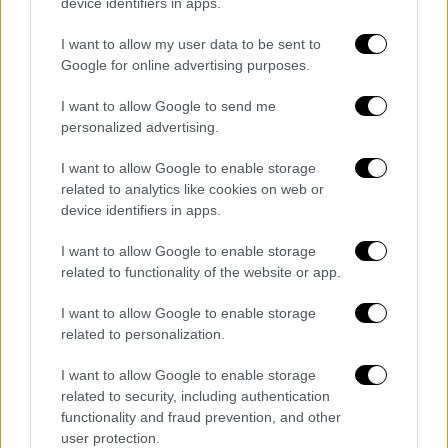
device identifiers in apps.
πολιτική ξέρει καταλαβαίνει και δείχνει με
τον πιο παραστατικό τρόπο ποιος είναι
I want to allow my user data to be sent to
αυτός που δημιουργεί προβλήματα στην
Google for online advertising purposes.
Ανατολική Μεσόγειο» υποστηρίζει μιλώντας
I want to allow Google to send me
στο Ανοιχτό Κανάλι ο καθηγητής Διεθνών
personalized advertising.
Σχέσεων του
Παντείου Πανεπιστημίου,
Κώστας Υφαντής.
I want to allow Google to enable storage
related to analytics like cookies on web or
Η ιστορική αμερικανική απόφαση αφορά τα
device identifiers in apps.
λεγόμενα μη-φονικά όπλα και έχει διάρκεια
I want to allow Google to enable storage
ενός έτους. «Μη θανατηφόρα όπλα
related to functionality of the website or app.
χρησιμοποιούν συνήθως οι αστυνομικές
δυνάμεις, οι δυνάμεις καταστολής. Η
I want to allow Google to enable storage
related to personalization.
κυπριακή Δημοκρατία θα πρέπει να ζητήσει
διευκρινίσεις. Μήπως εννοούν άλλα μέσα,
I want to allow Google to enable storage
δηλαδή οχήματα, κράνη. Μπορούσε να τα
related to security, including authentication
προμηθευτεί αυτά και προηγουμένως. Ήδη η
functionality and fraud prevention, and other
user protection.
κυπριακή Δημοκρατία χρησιμοποιεί