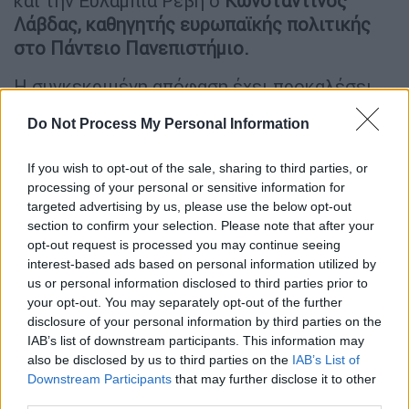
και την Ευλαμπία Ρέβη ο
Κωνσταντίνος
Λάβδας, καθηγητής ευρωπαϊκής πολιτικής
στο Πάντειο Πανεπιστήμιο.
Η συγκεκριμένη απόφαση έχει προκαλέσει
μεγάλο εκνευρισμό στην
Τουρκία
. Σφοδρές
Do Not Process My Personal Information
αντιδράσεις υπήρξαν από το τουρκικό
υπουργείο Εξωτερικών, τον εκπρόσωπο του
If you wish to opt-out of the sale, sharing to third parties, or
κόμματος του
Ερντογάν
, αλλά και τον
processing of your personal or sensitive information for
αντιπρόεδρο της κυβέρνησης. «Οι Ηνωμένες
targeted advertising by us, please use the below opt-out
Πολιτείες της Αμερικής αίροντας το
section to confirm your selection. Please note that after your
opt-out request is processed you may continue seeing
εμπάργκο όπλων στην Ε/Κ Διοίκηση Νότιας
interest-based ads based on personal information utilized by
Κύπρου επαναλαμβάνουν τα λάθη που έκανε
us or personal information disclosed to third parties prior to
η Ευρώπη στο νησί», επεσήμανε μεταξύ
your opt-out. You may separately opt-out of the further
άλλων ο
Φουάτ Οκτάι.
disclosure of your personal information by third parties on the
IAB’s list of downstream participants. This information may
«Θα αναρωτηθεί εάν κάνουμε αυτό το βήμα
also be disclosed by us to third parties on the
IAB’s List of
Downstream Participants
that may further disclose it to other
ως αποτέλεσμα των πρόσφατων εξελίξεων
third parties.