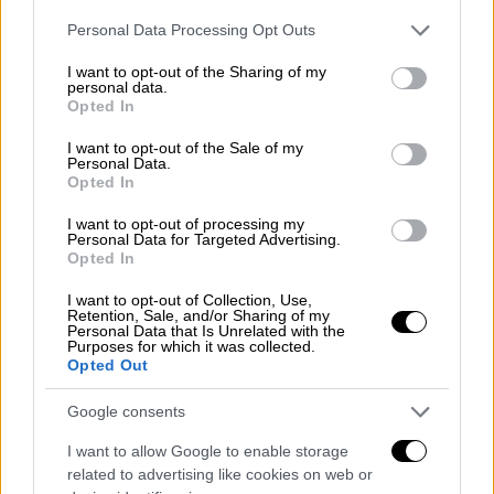
στην περιοχή. Η απάντηση είναι όχι»
υποστήριξε από την πλευρά της η
Please note that this website/app uses one or more Google
Personal Data Processing Opt Outs
services and may gather and store information including but
Αμερικανίδα πρέσβης στην Κύπρο, Τζούντιθ
not limited to your visit or usage behaviour. You may click to
I want to opt-out of the Sharing of my
Γκάρμπερ
. Και μπορεί η Αμερικανίδα
personal data.
grant or deny consent to Google and its third-party tags to
Opted In
πρέσβης σε συνέντευξη Τύπου να επιχείρησε
use your data for below specified purposes in below Google
να αποσυνδέσει την κίνηση αυτή με τις
consent section.
I want to opt-out of the Sale of my
Personal Data.
ενέργειες της Τουρκίας, ωστόσο έμπειροι
Opted In
αναλυτές τη θεωρούν ξεκάθαρα πολιτική.
I want to opt-out of processing my
Personal Data for Targeted Advertising.
«Δείχνει την αλλαγή των Ηνωμένων
Opted In
Πολιτειών και είναι μήνυμα στον
Ερντογάν
I want to opt-out of Collection, Use,
κυρίως. Δηλαδή, ότι έχει προβλήματα με τη
Retention, Sale, and/or Sharing of my
Δύση και κυρίως με το αμερικανικό
Personal Data that Is Unrelated with the
Purposes for which it was collected.
Κογκρέσο» σημειώνει ο
καθηγητής διεθνούς
Opted Out
πολιτικής Χριστόφορος Γιαλλουρίδης,
Google consents
μιλώντας στο Open TV. «Είναι ένα πολύ
ισχυρό, ένα πανίσχυρο μήνυμα προς την
I want to allow Google to enable storage
Τουρκία, ότι η αμερικανική εξωτερική
related to advertising like cookies on web or