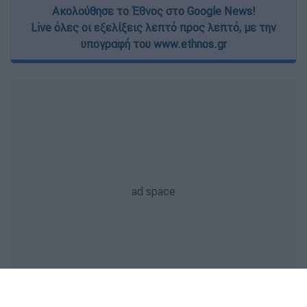
Ακολούθησε το Έθνος στο Google News!
Live όλες οι εξελίξεις λεπτό προς λεπτό, με την
υπογραφή του www.ethnos.gr