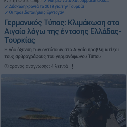
Ενότητες στο άρθρο:
📌 Ναι μεν νατοϊκοί σύμμαχοι αλλά…
📌 Δύσκολη χρονιά το 2019 για την Τουρκία
📌 Οι προειδοποιήσεις Ερντογάν
Γερμανικός Τύπος: Kλιμάκωση στο
Αιγαίο λόγω της έντασης Ελλάδας-
Τουρκίας
Η νέα όξυνση των εντάσεων στο Αιγαίο προβληματίζει
τους αρθρογράφους του γερμανόφωνου Τύπου
🕛 χρόνος ανάγνωσης: 4 λεπτά ┋