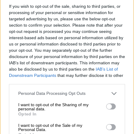
το νησί.
If you wish to opt-out of the sale, sharing to third parties, or
processing of your personal or sensitive information for
Η αυστριακή Kronen, στο άρθρο της,
targeted advertising by us, please use the below opt-out
αναφέρεται στην αυξανόμενη τάση της
section to confirm your selection. Please note that after your
τουρκικής πλευράς να αμφισβητεί την
opt-out request is processed you may continue seeing
ελληνικότητα ορισμένων νησιών,
interest-based ads based on personal information utilized by
us or personal information disclosed to third parties prior to
τονίζοντας: «Η Ελλάδα και η Τουρκία μπορεί
your opt-out. You may separately opt-out of the further
να είναι επίσημα σύμμαχοι στο ΝΑΤΟ, αλλά
disclosure of your personal information by third parties on the
βγαίνουν στην επιφάνεια συνεχώς διενέξεις.
IAB’s list of downstream participants. This information may
Οι εχθρικές πράξεις ανάμεσα στην Αθήνα και
also be disclosed by us to third parties on the
IAB’s List of
Downstream Participants
that may further disclose it to other
την Άγκυρα συσσωρεύτηκαν το 1974 με την
third parties.
κρίση στην Κύπρο, όταν μετά από τουρκική
εισβολή στο βόρειο τμήμα του νησιού
Please note that this website/app uses one or more Google
Personal Data Processing Opt Outs
services and may gather and store information including but
παραλίγο να ξεσπάσει πόλεμος ανάμεσα στις
not limited to your visit or usage behaviour. You may click to
I want to opt-out of the Sharing of my
δύο χώρες».
personal data.
grant or deny consent to Google and its third-party tags to
Opted In
use your data for below specified purposes in below Google
«Αυτήν την εποχή υπάρχουν πολλές
consent section.
I want to opt-out of the Sale of my
διενέξεις στο Αιγαίο» συνεχίζει ο
Personal Data.