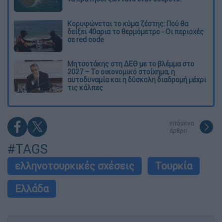
Κορυφώνεται το κύμα ζέστης: Πού θα
δείξει 40αρια το θερμόμετρο - Οι περιοχές
σε red code
Μητσοτάκης στη ΔΕΘ με το βλέμμα στο
2027 – Το οικονομικό στοίχημα, η
αυτοδυναμία και η δύσκολη διαδρομή μέχρι
τις κάλπες
επόμενο
άρθρο
#TAGS
ελληνοτουρκικές σχέσεις
Τουρκία
Ελλάδα