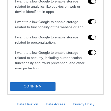
I want to allow Google to enable storage
Βερολίνου για την κατάσταση που επικρατεί
related to analytics like cookies on web or
στη γειτονική χώρα.
device identifiers in apps.
Αφορμή αποτελεί διαδήλωση που έγινε το
I want to allow Google to enable storage
περασμένο Σάββατο στην
related to functionality of the website or app.
Κωνσταντινούπολη που διοργάνωσε ευρύς
I want to allow Google to enable storage
συνασπισμός συνδικάτων υπό την ηγεσία
related to personalization.
του KESK, ενός συνδικάτου εργαζομένων
στον δημόσιο τομέα. Οι διαδηλωτές
I want to allow Google to enable storage
φώναξαν συνθήματα όπως «ψωμί, δουλειά
related to security, including authentication
functionality and fraud prevention, and other
και ελευθερία». Στο δημοσίευμα ο
user protection.
συντάκτης σημειώνει ότι η τουρκική
τηλεόραση «αγνόησε» τη διαδήλωση και οι
μεγάλες εφημερίδες αφιέρωσαν μόνο λίγες
CONFIRM
γραμμές.
Οι προειδοποιήσεις Ερντογάν
Data Deletion
Data Access
Privacy Policy