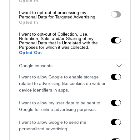
Opted In
αρθογράφος. «Πολλά μικρά και συχνά
ακατοίκητα νησιά καθιστούν ασαφή τα
I want to opt-out of processing my
Personal Data for Targeted Advertising.
θαλάσσια σύνορα ανάμεσα στις δύο χώρες.
Opted In
Τα περασμένα χρόνια συχνά καταγράφηκαν
αντιπαραθέσεις ανάμεσα στα ελληνικά και
I want to opt-out of Collection, Use,
Retention, Sale, and/or Sharing of my
τουρκικά πολεμικά πλοία, όπως και σε
Personal Data that Is Unrelated with the
Purposes for which it was collected.
μαχητικά αεροσκάφη. Συμφωνία για τα
Opted Out
θαλάσσια σύνορα και κατά συνέπεια, σε ποια
Google consents
από τις δύο χώρες ανήκουν ορισμένες
βραχονησίδες, δεν διαφαίνεται στον
I want to allow Google to enable storage
ορίζοντα».
related to advertising like cookies on web or
device identifiers in apps.
Δύσκολη χρονιά το 2019 για την
I want to allow my user data to be sent to
Τουρκία
Google for online advertising purposes.
Το 2019 θα είναι μια δύσκολη χρονιά για την
I want to allow Google to send me
Τουρκία. Αυτό είναι το συμπέρασμα
personalized advertising.
μακροσκελούς άρθρου της Tageszeitung του