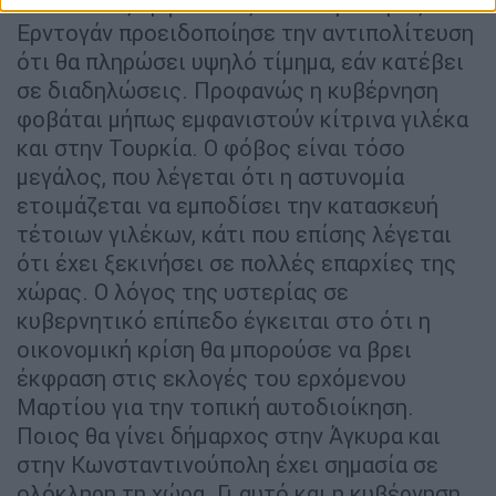
«Σε πολλές εμφανίσεις του ο πρόεδρος
Ερντογάν προειδοποίησε την αντιπολίτευση
ότι θα πληρώσει υψηλό τίμημα, εάν κατέβει
σε διαδηλώσεις. Προφανώς η κυβέρνηση
φοβάται μήπως εμφανιστούν κίτρινα γιλέκα
και στην Τουρκία. Ο φόβος είναι τόσο
μεγάλος, που λέγεται ότι η αστυνομία
ετοιμάζεται να εμποδίσει την κατασκευή
τέτοιων γιλέκων, κάτι που επίσης λέγεται
ότι έχει ξεκινήσει σε πολλές επαρχίες της
χώρας. Ο λόγος της υστερίας σε
κυβερνητικό επίπεδο έγκειται στο ότι η
οικονομική κρίση θα μπορούσε να βρει
έκφραση στις εκλογές του ερχόμενου
Μαρτίου για την τοπική αυτοδιοίκηση.
Ποιος θα γίνει δήμαρχος στην Άγκυρα και
στην Κωνσταντινούπολη έχει σημασία σε
ολόκληρη τη χώρα. Γι αυτό και η κυβέρνηση