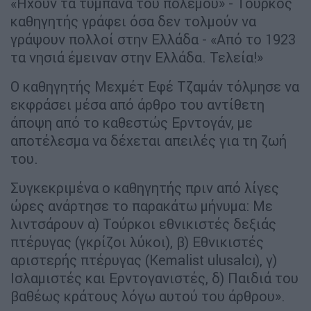
«Ηχούν τα τύμπανα του πολέμου» - Τούρκος
καθηγητής γράφει όσα δεν τολμούν να
γράψουν πολλοί στην Ελλάδα - «Από το 1923
τα νησιά έμειναν στην Ελλάδα. Τελεία!»
Ο καθηγητής Μεχμέτ Εφέ Τζαμάν τόλμησε να
εκφράσει μέσα από άρθρο του αντίθετη
άποψη από το καθεστώς Ερντογάν, με
αποτέλεσμα να δέχεται απειλές για τη ζωή
του.
Συγκεκριμένα ο καθηγητής πριν από λίγες
ώρες ανάρτησε το παρακάτω μήνυμα: Με
λιντσάρουν α) Τούρκοι εθνικιστές δεξιάς
πτέρυγας (γκρίζοι λύκοι), β) Εθνικιστές
αριστερής πτέρυγας (Kemalist ulusalcı), γ)
Ισλαμιστές και Ερντογανιστές, δ) Παιδιά του
βαθέως κράτους λόγω αυτού του άρθρου».