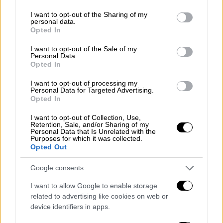
services and may gather and store information including but
όπως και η ηπειρωτική χώρα έχουν
not limited to your visit or usage behaviour. You may click to
I want to opt-out of the Sharing of my
δικαιώματα σε υφαλοκρηπίδα, χωρικά ύδατα
personal data.
grant or deny consent to Google and its third-party tags to
Opted In
και ΑΟΖ.
Αυτό η Τουρκία δεν το δέχεται.
use your data for below specified purposes in below Google
consent section.
Εντάξει αλλά αυτό δεν έχει κάποια σημασία.
I want to opt-out of the Sale of my
Personal Data.
Διότι υπάρχει ο κανόνας του διεθνούς
Opted In
δικαίου. Αυτό αναγράφεται στη σύμβαση για
I want to opt-out of processing my
το θαλάσσιο δίκαιο του 1983. Ναι η Τουρκία
Personal Data for Targeted Advertising.
Opted In
δεν το υπέγραψε και για αυτό δεν την
δεσμεύει.
I want to opt-out of Collection, Use,
Retention, Sale, and/or Sharing of my
Personal Data that Is Unrelated with the
Αλλά αυτός είναι επίσης ένας προφορικός
Purposes for which it was collected.
κανόνας του διεθνούς δικαίου. Επιπλέον, η
Opted Out
μη αναγνώριση αυτής της κατάστασης των
Google consents
νησιών, ουσιαστικά δεν αλλάζει τίποτα.
Αυτό είναι το status quo. Η Ελλάδα δεν θα
I want to allow Google to enable storage
related to advertising like cookies on web or
δεχτεί ποτέ την αλλαγή του status quo. Η
device identifiers in apps.
κατάσταση είναι παρόμοια με αυτήν μετά το