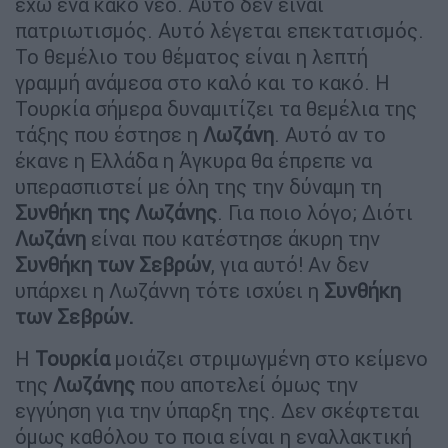
έχω ένα κακό νέο. Αυτό δεν είναι
πατριωτισμός. Αυτό λέγεται επεκτατισμός.
Το θεμέλιο του θέματος είναι η λεπτή
γραμμή ανάμεσα στο καλό και το κακό. Η
Τουρκία σήμερα δυναμιτίζει τα θεμέλια της
τάξης που έστησε η
Λωζάνη
. Αυτό αν το
έκανε η Ελλάδα η Άγκυρα θα έπρεπε να
υπερασπιστεί με όλη της την δύναμη τη
Συνθήκη της Λωζάνης
. Για ποιο λόγο; Διότι
Λωζάνη
είναι που κατέστησε άκυρη την
Συνθήκη των Σεβρών
, για αυτό! Αν δεν
υπάρχει η Λωζάννη τότε ισχύει η
Συνθήκη
των Σεβρών.
Η
Τουρκία
μοιάζει στριμωγμένη στο κείμενο
της
Λωζάνης
που αποτελεί όμως την
εγγύηση για την ύπαρξη της. Δεν σκέφτεται
όμως καθόλου το ποια είναι η εναλλακτική