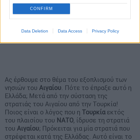
CONFIRM
Data Deletion
Data Access
Privacy Policy
Ας έρθουμε στο θέμα του εξοπλισμού των
νησιών του
Αιγαίου
. Πότε το έπραξε αυτό η
Ελλάδα; Μετά από την σύσταση της
στρατιάς του Αιγαίου από την Τουρκία!
Ποιος είναι ο λόγος που η
Τουρκία
εκτός
του πλαισίου του
ΝΑΤΟ
, ίδρυσε τη στρατιά
του
Αιγαίου
; Πρόκειται για μία στρατιά που
στρέφεται κατά της Ελλάδας. Αυτό είναι το