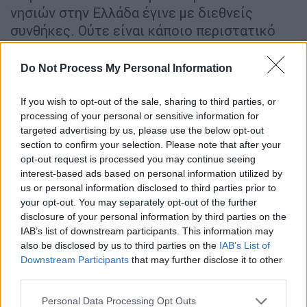
νησιών στην Ελλάδα έγινε με διεθνείς
συνθήκες. Ούτε είναι κάποιο περιστατικό
που συνέβη χτες. Η
Συνθήκη της Λωζάνης
υπογράφηκε το 1923 και τα νησιά έμειναν
Do Not Process My Personal Information
στην Ελλάδα. Τα Δωδεκάνησα ήταν της
Ιταλίας και όταν η Ιταλία έχασε τον πόλεμο
If you wish to opt-out of the sale, sharing to third parties, or
processing of your personal or sensitive information for
μετά τον δεύτερο Παγκόσμιο Πόλεμο, στην
targeted advertising by us, please use the below opt-out
συνθήκη των Παρισίων αυτά τα νησιά
section to confirm your selection. Please note that after your
πέρασαν στην Ελλάδα. Η Τουρκία δεν
opt-out request is processed you may continue seeing
πρόβαλε κάποια αντίρρηση σε αυτό, ούτε
interest-based ads based on personal information utilized by
us or personal information disclosed to third parties prior to
υπήρχε άλλωστε κάποιο νομικό έδαφος για
your opt-out. You may separately opt-out of the further
κάτι τέτοιο. Για αυτό και η Τουρκία δεν
disclosure of your personal information by third parties on the
αισθάνθηκε την ανάγκη να στείλει καν
IAB’s list of downstream participants. This information may
αντιπροσωπεία στο Παρίσι.
also be disclosed by us to third parties on the
IAB’s List of
Downstream Participants
that may further disclose it to other
Οπως και το 1945
third parties.
Please note that this website/app uses one or more Google
Ας διαπιστώσουμε τώρα το εξής.
Τα νησιά
Personal Data Processing Opt Outs