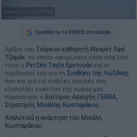
Καστελόριζο/Eurokinissi
Προσθέστε το ΕΘΝΟΣ στη Google
Αρθρο του
Τούρκου καθηγητή Μεχμέτ Εφέ
Τζαμάν
, το οποίο «ακυρώνει» τόσο όσα λέει
τόσο ο
Ρετζέπ Ταγίπ Ερντογάν
και οι
σύμβουλοί του για τη
Συνθήκη της Λωζάνης
,
όσο και για τις ευθείες απειλές που
εξαπολύει εναντίον της χώρας μας
παρουσίασε ο
Επίτιμος Αρχηγός
ΓΕΕΘΑ
,
Στρατηγός
Μιχάλης Κωσταράκος.
Αναλυτικά η ανάρτηση του Μιχάλη
Κωσταράκου: