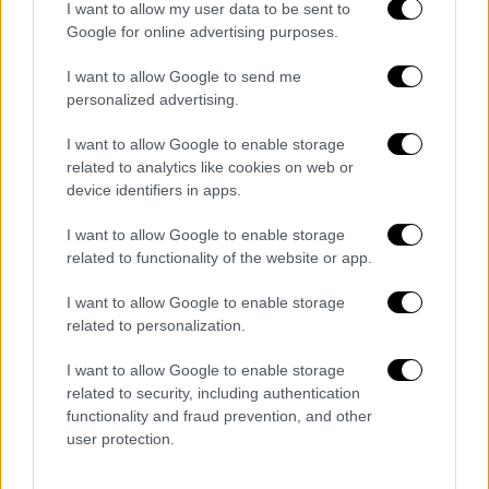
1945, όταν οι Σοβιετικοί ζητούσαν βάσεις
I want to allow my user data to be sent to
στα Στενά, ενώ ζητούσαν επίσης το Καρς και
Google for online advertising purposes.
το Αρνταχάν. Γιατί δεν δέχτηκε η
Τουρκία
I want to allow Google to send me
εκείνα τα αιτήματα; Μα διότι είχε δίκιο!
personalized advertising.
Έτσι λοιπόν και σήμερα η Ελλάδα στο θέμα
του στάτους κβο και των δικαιωμάτων των
I want to allow Google to enable storage
related to analytics like cookies on web or
νησιών του
Αιγαίου
έχει δίκιο.
device identifiers in apps.
Γιατί εξοπλίζουν τα νησιά οι Ελληνες
I want to allow Google to enable storage
related to functionality of the website or app.
I want to allow Google to enable storage
related to personalization.
I want to allow Google to enable storage
related to security, including authentication
functionality and fraud prevention, and other
user protection.