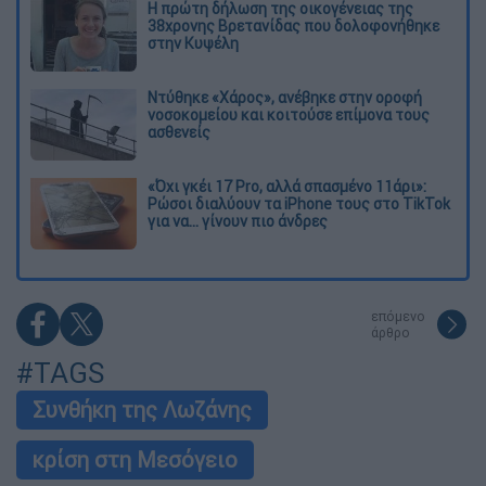
Η πρώτη δήλωση της οικογένειας της
38χρονης Βρετανίδας που δολοφονήθηκε
στην Κυψέλη
Ντύθηκε «Χάρος», ανέβηκε στην οροφή
νοσοκομείου και κοιτούσε επίμονα τους
ασθενείς
«Όχι γκέι 17 Pro, αλλά σπασμένο 11άρι»:
Ρώσοι διαλύουν τα iPhone τους στο TikTok
για να... γίνουν πιο άνδρες
επόμενο
άρθρο
#TAGS
Συνθήκη της Λωζάνης
κρίση στη Μεσόγειο