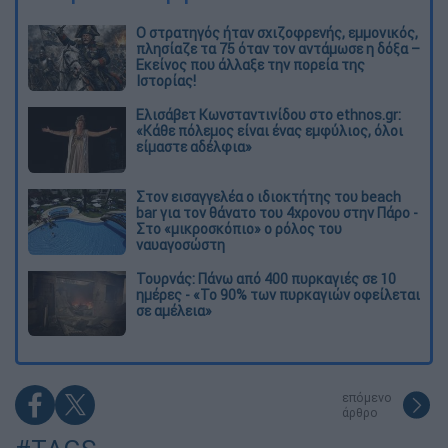
O στρατηγός ήταν σχιζοφρενής, εμμονικός,
πλησίαζε τα 75 όταν τον αντάμωσε η δόξα –
Εκείνος που άλλαξε την πορεία της
Ιστορίας!
Ελισάβετ Κωνσταντινίδου στο ethnos.gr:
«Κάθε πόλεμος είναι ένας εμφύλιος, όλοι
είμαστε αδέλφια»
Στον εισαγγελέα ο ιδιοκτήτης του beach
bar για τον θάνατο του 4χρονου στην Πάρο -
Στο «μικροσκόπιο» ο ρόλος του
ναυαγοσώστη
Τουρνάς: Πάνω από 400 πυρκαγιές σε 10
ημέρες - «Το 90% των πυρκαγιών οφείλεται
σε αμέλεια»
επόμενο
άρθρο