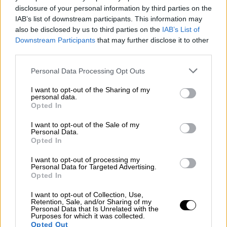
disclosure of your personal information by third parties on the
IAB’s list of downstream participants. This information may
also be disclosed by us to third parties on the
IAB’s List of
Downstream Participants
that may further disclose it to other
third parties.
Για το Μέγαρο Μαξίμου,
η μπάλα πλέον είναι
Please note that this website/app uses one or more Google
Personal Data Processing Opt Outs
στο τερέν της Τουρκίας με τον Κυριάκο
services and may gather and store information including but
Μητσοτάκη
να τονίζει και χθες βράδυ από
not limited to your visit or usage behaviour. You may click to
I want to opt-out of the Sharing of my
personal data.
grant or deny consent to Google and its third-party tags to
τον Economist, αλλά και νωρίτερα ενώπιον
Opted In
use your data for below specified purposes in below Google
της Προέδρου της Δημοκρατίας, Κατερίνας
consent section.
I want to opt-out of the Sale of my
Σακελλαροπούλου, ότι εναπόκειται στην
Personal Data.
Τουρκία τα νερά στην Ανατολική Μεσόγειο
Opted In
να παραμείνουν ήρεμα. Στο ίδιο μήκος
I want to opt-out of processing my
κύματος, ο Υπουργός Εξωτερικών, Νίκος
Personal Data for Targeted Advertising.
Opted In
Δένδιας, επιβεβαίωσε από το βήμα του
Συνεδρίου του Economist ότι εάν η
I want to opt-out of Collection, Use,
Retention, Sale, and/or Sharing of my
αποχώρηση του τουρκικού σεισμογραφικού
Personal Data that Is Unrelated with the
Purposes for which it was collected.
αποτελεί δείγμα του μοτίβου συμπεριφοράς,
Opted Out