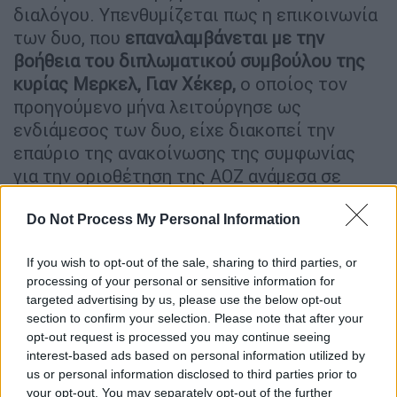
διαλόγου. Υπενθυμίζεται πως η επικοινωνία
των δυο, που
επαναλαμβάνεται με την
βοήθεια του διπλωματικού συμβούλου της
κυρίας Μερκελ, Γιαν Χέκερ,
ο οποίος τον
προηγούμενο μήνα λειτούργησε ως
ενδιάμεσος των δυο, είχε διακοπεί την
επαύριο της ανακοίνωσης της συμφωνίας
για την οριοθέτηση της ΑΟΖ ανάμεσα σε
Αθήνα και Καιρό με την Άγκυρα να τορπιλίζει
τη συμφωνία, που είχε επιτευχθεί στο
Do Not Process My Personal Information
Βερολίνο, τον Ιούλιο.
If you wish to opt-out of the sale, sharing to third parties, or
processing of your personal or sensitive information for
targeted advertising by us, please use the below opt-out
section to confirm your selection. Please note that after your
opt-out request is processed you may continue seeing
interest-based ads based on personal information utilized by
us or personal information disclosed to third parties prior to
your opt-out. You may separately opt-out of the further